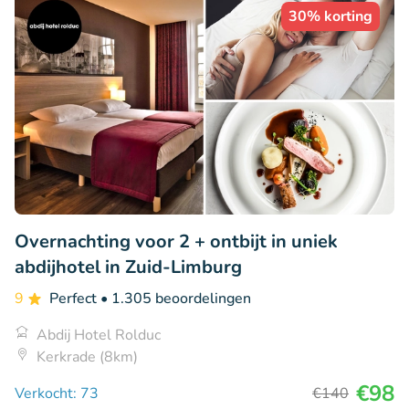
30% korting
Overnachting voor 2 + ontbijt in uniek
abdijhotel in Zuid-Limburg
9
Perfect
• 1.305 beoordelingen
Abdij Hotel Rolduc
Kerkrade (8km)
€98
Verkocht: 73
€140