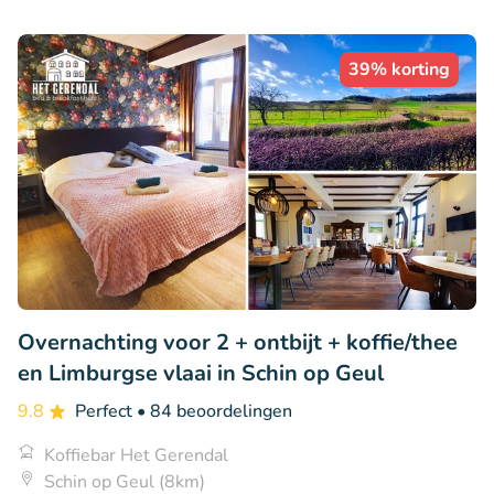
39% korting
Overnachting voor 2 + ontbijt + koffie/thee
en Limburgse vlaai in Schin op Geul
9.8
Perfect
• 84 beoordelingen
Koffiebar Het Gerendal
Schin op Geul (8km)