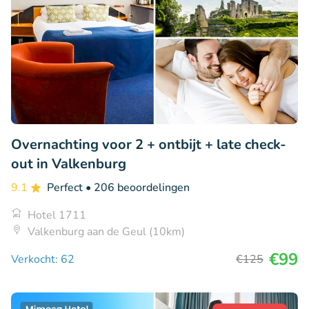
Overnachting voor 2 + ontbijt + late check-
out in Valkenburg
9.1
Perfect
• 206 beoordelingen
Hotel 1711
Valkenburg aan de Geul (10km)
€99
Verkocht: 62
€125