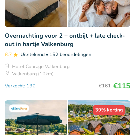
Overnachting voor 2 + ontbijt + late check-
out in hartje Valkenburg
8.7
Uitstekend
• 152 beoordelingen
Hotel Courage Valkenburg
Valkenburg (10km)
€115
Verkocht: 190
€161
39% korting