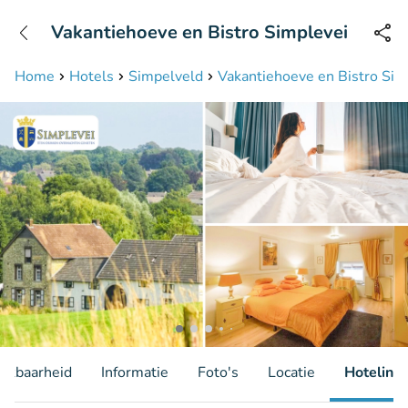
+31208087423
Vakantiehoeve en Bistro Simplevei
Bereikbaar tot 23:00 uur
Home
Hotels
Simpelveld
Vakantiehoeve en Bistro Sim
hikbaarheid
Informatie
Foto's
Locatie
Hotelinfo