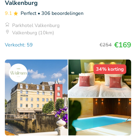
Valkenburg
9.1
Perfect
• 306 beoordelingen
Parkhotel Valkenburg
Valkenburg (10km)
€169
Verkocht: 59
€254
34% korting