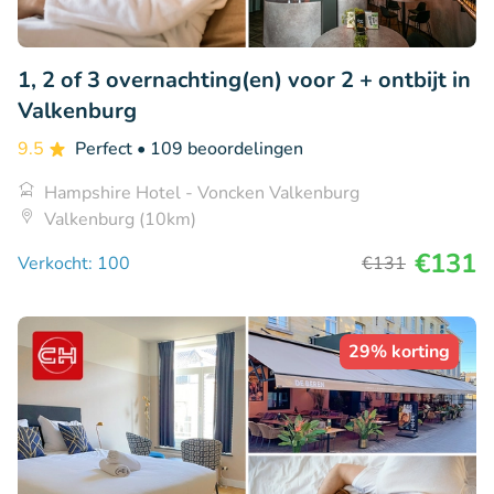
1, 2 of 3 overnachting(en) voor 2 + ontbijt in
Valkenburg
9.5
Perfect
• 109 beoordelingen
Hampshire Hotel - Voncken Valkenburg
Valkenburg (10km)
€131
Verkocht: 100
€131
29% korting