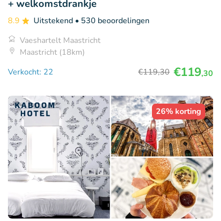
+ welkomstdrankje
8.9
Uitstekend
• 530 beoordelingen
Vaeshartelt Maastricht
Maastricht (18km)
€119
Verkocht: 22
€119
,30
,30
26% korting