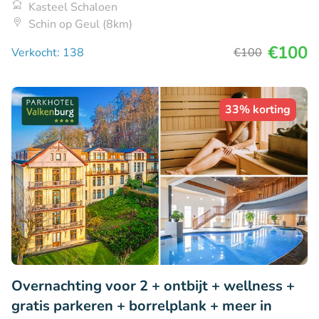
Kasteel Schaloen
Schin op Geul (8km)
€100
Verkocht: 138
€100
33% korting
Overnachting voor 2 + ontbijt + wellness +
gratis parkeren + borrelplank + meer in