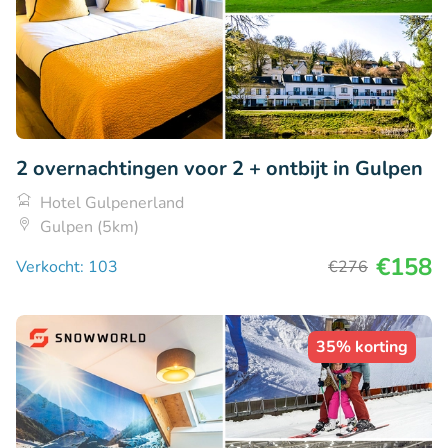
2 overnachtingen voor 2 + ontbijt in Gulpen
Hotel Gulpenerland
Gulpen (5km)
€158
Verkocht: 103
€276
35% korting