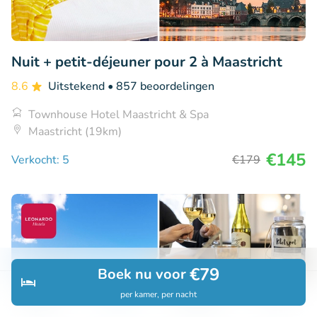
Nuit + petit-déjeuner pour 2 à Maastricht
8.6
Uitstekend
• 857 beoordelingen
Townhouse Hotel Maastricht & Spa
Maastricht (19km)
€145
Verkocht: 5
€179
€79
Boek nu voor
per kamer, per nacht
Ontdek
Zoeken
Boekingen
Menu