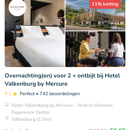
11% korting
Overnachting(en) voor 2 + ontbijt bij Hotel
Valkenburg by Mercure
9.1
Perfect
• 742 beoordelingen
Hotel Valkenburg by Mercure - Next to Shimano
Experience Center
Valkenburg (11km)