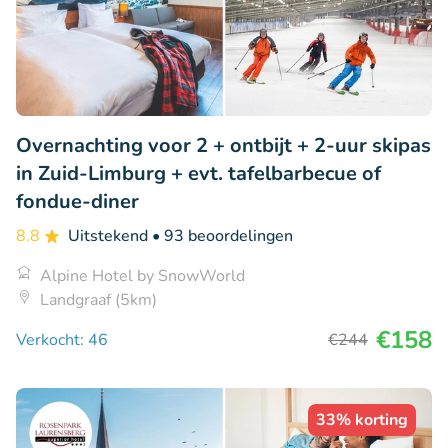
Overnachting voor 2 + ontbijt + 2-uur skipas
in Zuid-Limburg + evt. tafelbarbecue of
fondue-diner
8.8
Uitstekend
• 93 beoordelingen
Alpine Hotel by SnowWorld
Landgraaf (5km)
€158
Verkocht: 46
€244
33% korting