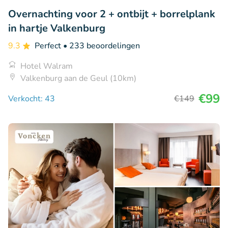
Overnachting voor 2 + ontbijt + borrelplank
in hartje Valkenburg
9.3
Perfect
• 233 beoordelingen
Hotel Walram
Valkenburg aan de Geul (10km)
€99
Verkocht: 43
€149