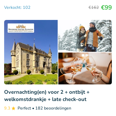
€99
Verkocht: 102
€162
Overnachting(en) voor 2 + ontbijt +
welkomstdrankje + late check-out
9.3
Perfect
• 182 beoordelingen