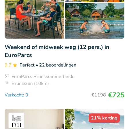
Weekend of midweek weg (12 pers.) in
EuroParcs
9.7
Perfect
• 22 beoordelingen
EuroParcs Brunssummerheide
Brunssum (10km)
€725
Verkocht: 0
€1198
21% korting