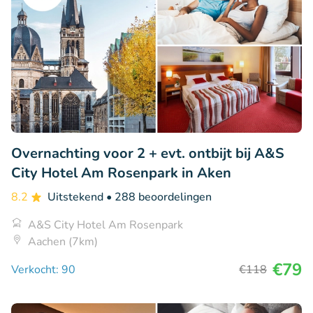
Overnachting voor 2 + evt. ontbijt bij A&S
City Hotel Am Rosenpark in Aken
8.2
Uitstekend
• 288 beoordelingen
A&S City Hotel Am Rosenpark
Aachen (7km)
€79
Verkocht: 90
€118