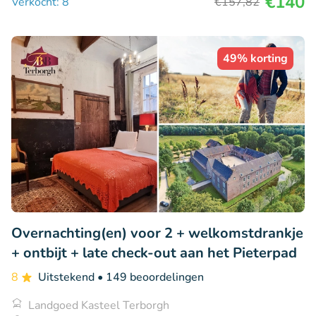
€140
Verkocht: 8
€157
,82
49% korting
Overnachting(en) voor 2 + welkomstdrankje
+ ontbijt + late check-out aan het Pieterpad
8
Uitstekend
• 149 beoordelingen
Landgoed Kasteel Terborgh