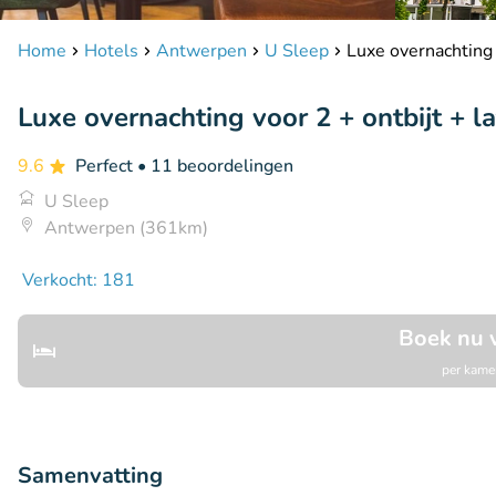
Home
Hotels
Antwerpen
U Sleep
Luxe overnachting 
Luxe overnachting voor 2 + ontbijt + l
9.6
Perfect
• 11 beoordelingen
U Sleep
Antwerpen (361km)
Verkocht: 181
Boek nu 
per kamer
Samenvatting