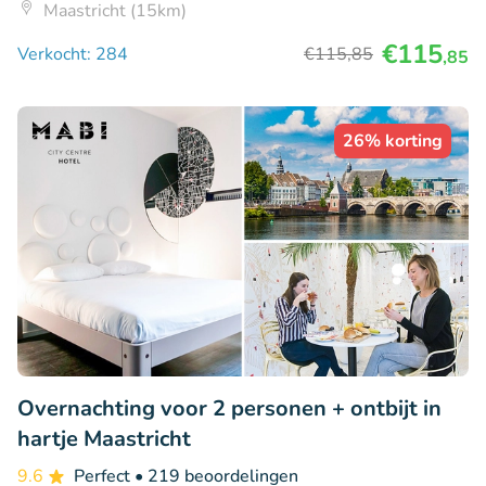
Maastricht (15km)
€115
Verkocht: 284
€115
,85
,85
26% korting
Overnachting voor 2 personen + ontbijt in
hartje Maastricht
9.6
Perfect
• 219 beoordelingen