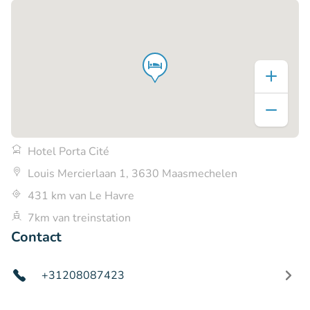
Hotel Porta Cité
Louis Mercierlaan 1, 3630 Maasmechelen
431 km van Le Havre
7km van treinstation
Contact
+31208087423