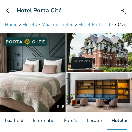
+31208087423
Hotel Porta Cité
Bereikbaar tot 23:00 uur
Home
Hotels
Maasmechelen
Hotel Porta Cité
Overna
hikbaarheid
Informatie
Foto's
Locatie
Hotelinfo