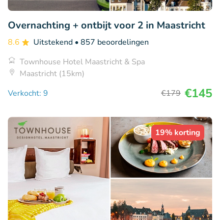
Overnachting + ontbijt voor 2 in Maastricht
8.6
Uitstekend
• 857 beoordelingen
Townhouse Hotel Maastricht & Spa
Maastricht (15km)
€145
Verkocht: 9
€179
19% korting