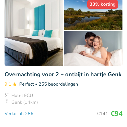
33% korting
Overnachting voor 2 + ontbijt in hartje Genk
9.1
Perfect
• 255 beoordelingen
Hotel ECU
Genk (14km)
€94
Verkocht: 286
€141