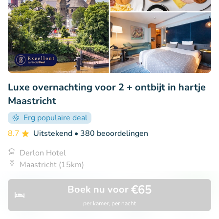
Luxe overnachting voor 2 + ontbijt in hartje
Maastricht
Erg populaire deal
8.7
Uitstekend
• 380 beoordelingen
Derlon Hotel
Maastricht (15km)
€168
Verkocht: 268
€190
€65
Boek nu voor
per kamer, per nacht
Ontdek
Zoeken
Boekingen
Menu