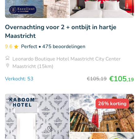
Overnachting voor 2 + ontbijt in hartje
Maastricht
9.6
Perfect
• 475 beoordelingen
Leonardo Boutique Hotel Maastricht City Center
Maastricht (15km)
€105
Verkocht: 53
€105
,19
,19
26% korting