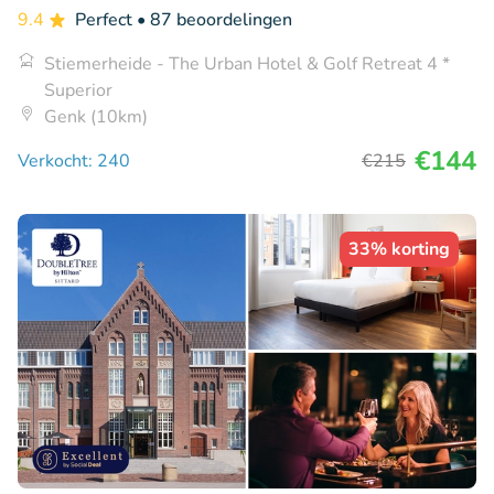
9.4
Perfect
• 87 beoordelingen
Stiemerheide - The Urban Hotel & Golf Retreat 4 *
Superior
Genk (10km)
€144
Verkocht: 240
€215
33% korting