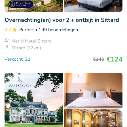
Overnachting(en) voor 2 + ontbijt in Sittard
9.7
Perfect
• 199 beoordelingen
Merici Hotel Sittard
Sittard (12km)
€124
Verkocht: 21
€140