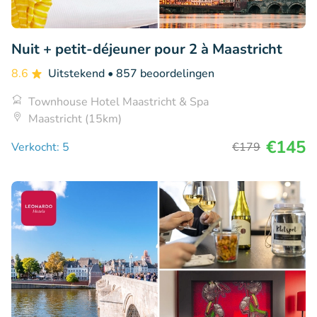
Nuit + petit-déjeuner pour 2 à Maastricht
8.6
Uitstekend
• 857 beoordelingen
Townhouse Hotel Maastricht & Spa
Maastricht (15km)
€145
Verkocht: 5
€179