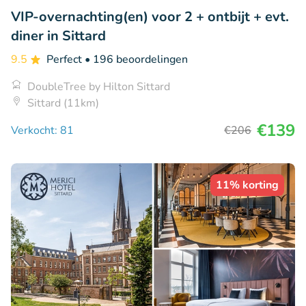
VIP-overnachting(en) voor 2 + ontbijt + evt.
diner in Sittard
9.5
Perfect
• 196 beoordelingen
DoubleTree by Hilton Sittard
Sittard (11km)
€139
Verkocht: 81
€206
11% korting