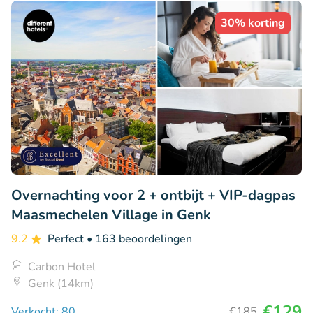
30% korting
Overnachting voor 2 + ontbijt + VIP-dagpas
Maasmechelen Village in Genk
9.2
Perfect
• 163 beoordelingen
Carbon Hotel
Genk (14km)
€129
Verkocht: 80
€185