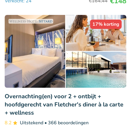
€148
Verkocht: 24
€164
,44
17% korting
Overnachting(en) voor 2 + ontbijt +
hoofdgerecht van Fletcher's diner à la carte
+ wellness
8.2
Uitstekend
• 366 beoordelingen