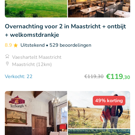
Overnachting voor 2 in Maastricht + ontbijt
+ welkomstdrankje
8.9
Uitstekend
• 529 beoordelingen
Vaeshartelt Maastricht
Maastricht (12km)
€119
Verkocht: 22
€119
,30
,30
49% korting