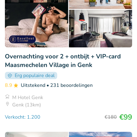
Overnachting voor 2 + ontbijt + VIP-card
Maasmechelen Village in Genk
Erg populaire deal
8.9
Uitstekend
• 231 beoordelingen
M Hotel Genk
Genk (13km)
€99
Verkocht: 1.200
€180