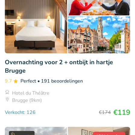
Overnachting voor 2 + ontbijt in hartje
Brugge
9.7
Perfect
• 191 beoordelingen
Hotel du Théâtre
Brugge (9km)
€119
Verkocht: 126
€174