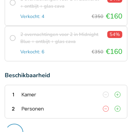
+ ontbijt + glas cava
€160
Verkocht: 4
€350
2 overnachtingen voor 2 in Midnight
54%
Blue + ontbijt + glas cava
€160
Verkocht: 6
€350
Beschikbaarheid
1
Kamer
2
Personen