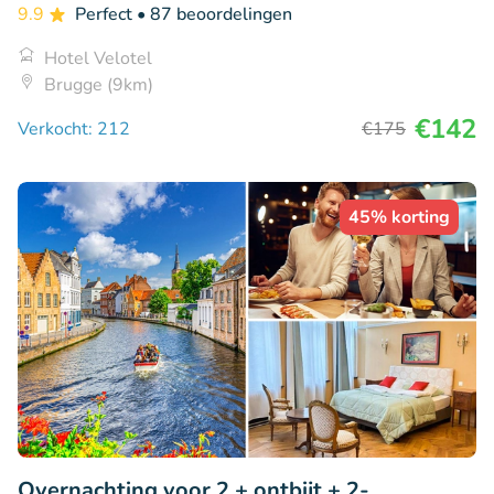
9.9
Perfect
• 87 beoordelingen
Hotel Velotel
Brugge (9km)
€142
Verkocht: 212
€175
45% korting
Overnachting voor 2 + ontbijt + 2-