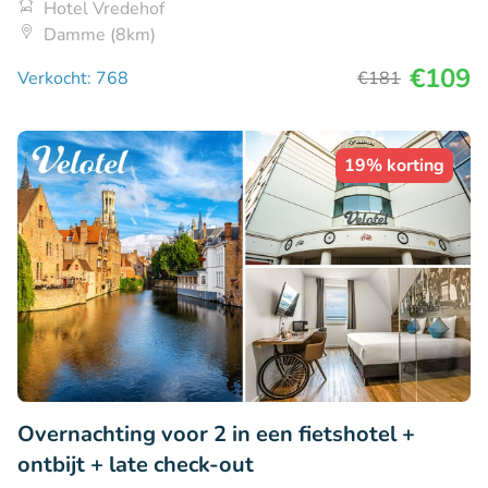
Hotel Vredehof
Damme (8km)
€109
Verkocht: 768
€181
19% korting
Overnachting voor 2 in een fietshotel +
ontbijt + late check-out