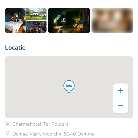
+3
Locatie
Charmehotel Ter Polders
Damse Vaart-Noord 4, 8340 Damme