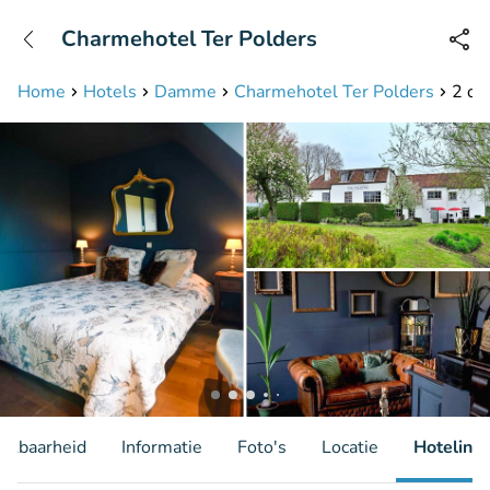
+31208087423
Charmehotel Ter Polders
Bereikbaar tot 23:00 uur
Home
Hotels
Damme
Charmehotel Ter Polders
2 ov
hikbaarheid
Informatie
Foto's
Locatie
Hotelinfo