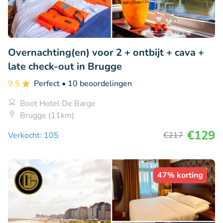
Overnachting(en) voor 2 + ontbijt + cava +
late check-out in Brugge
9.5
Perfect
• 10 beoordelingen
Boot Hotel De Barge
Brugge (11km)
€129
Verkocht: 105
€217
47% korting