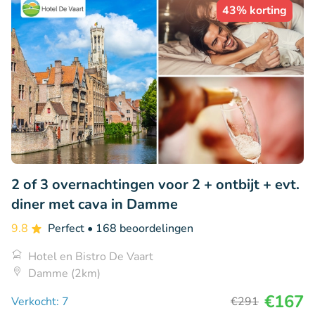
43% korting
2 of 3 overnachtingen voor 2 + ontbijt + evt.
diner met cava in Damme
9.8
Perfect
• 168 beoordelingen
Hotel en Bistro De Vaart
Damme (2km)
€167
Verkocht: 7
€291