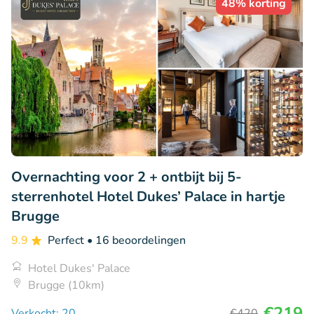
48% korting
Overnachting voor 2 + ontbijt bij 5-
sterrenhotel Hotel Dukes’ Palace in hartje
Brugge
9.9
Perfect
• 16 beoordelingen
Hotel Dukes' Palace
Brugge (10km)
€219
Verkocht: 20
€420