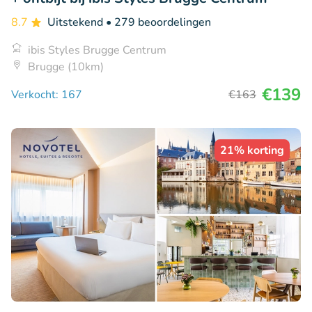
8.7
Uitstekend
• 279 beoordelingen
ibis Styles Brugge Centrum
Brugge (10km)
€139
Verkocht: 167
€163
21% korting