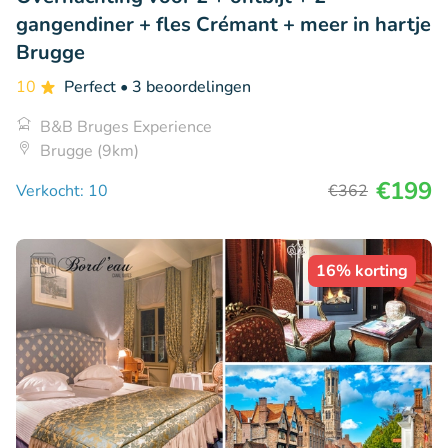
gangendiner + fles Crémant + meer in hartje
Brugge
10
Perfect
• 3 beoordelingen
B&B Bruges Experience
Brugge (9km)
€199
Verkocht: 10
€362
16% korting