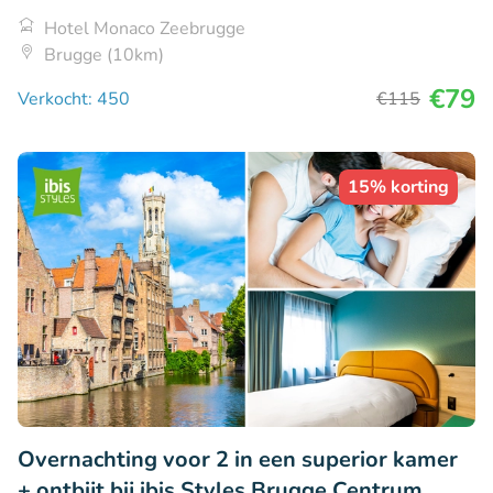
Hotel Monaco Zeebrugge
Brugge (10km)
€79
Verkocht: 450
€115
15% korting
Overnachting voor 2 in een superior kamer
+ ontbijt bij ibis Styles Brugge Centrum