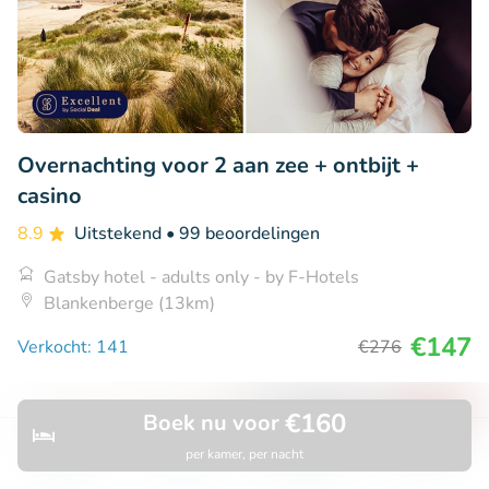
Overnachting voor 2 aan zee + ontbijt +
casino
8.9
Uitstekend
• 99 beoordelingen
Gatsby hotel - adults only - by F-Hotels
Blankenberge (13km)
€147
Verkocht: 141
€276
€160
Boek nu voor
49% korting
per kamer, per nacht
Ontdek
Zoeken
Boekingen
Menu