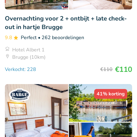
Overnachting voor 2 + ontbijt + late check-
out in hartje Brugge
9.8
Perfect
• 262 beoordelingen
Hotel Albert 1
Brugge (10km)
€110
Verkocht: 228
€110
41% korting