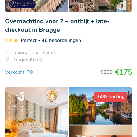
Overnachting voor 2 + ontbijt + late-
checkout in Brugge
9.9
Perfect
• 46 beoordelingen
Luxury Canal Suites
Brugge (9km)
€175
Verkocht: 70
€208
34% korting