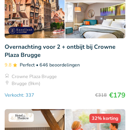
Overnachting voor 2 + ontbijt bij Crowne
Plaza Brugge
9.8
Perfect
• 646 beoordelingen
Crowne Plaza Brugge
Brugge (9km)
€179
Verkocht: 337
€318
32% korting