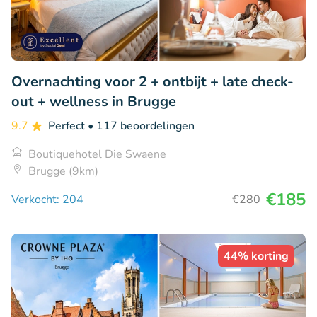
Overnachting voor 2 + ontbijt + late check-
out + wellness in Brugge
9.7
Perfect
• 117 beoordelingen
Boutiquehotel Die Swaene
Brugge (9km)
€185
Verkocht: 204
€280
44% korting