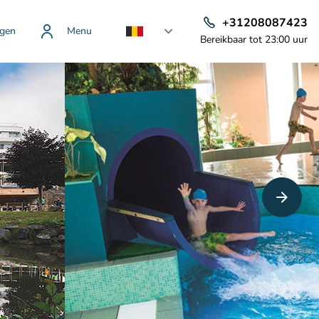
+31208087423
gen
Menu
Bereikbaar tot 23:00 uur