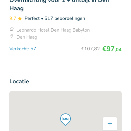
Overnachting voor 2 + ontbijt in Den
Haag
9.7
Perfect
• 517 beoordelingen
Leonardo Hotel Den Haag Babylon
Den Haag
€97
Verkocht: 57
€107
,82
,04
Locatie