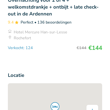
Overnachting voor 2 of 4 +
welkomstdrankje + ontbijt + late check-
out in de Ardennen
9.4
Perfect
• 136 beoordelingen
Hotel Mercure Han-sur-Lesse
Rochefort
€144
Verkocht: 124
€144
Locatie