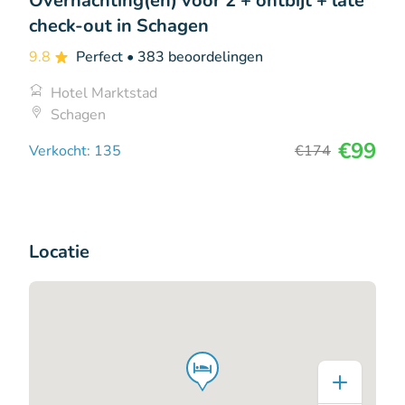
Overnachting(en) voor 2 + ontbijt + late
check-out in Schagen
9.8
Perfect
• 383 beoordelingen
Hotel Marktstad
Schagen
€99
Verkocht: 135
€174
Locatie