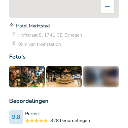
Hotel Marktstad
Hofstraat 8, 1741 CE, Schagen
0km van treinstation
Foto's
+11
Beoordelingen
Perfect
9.8
328 beoordelingen