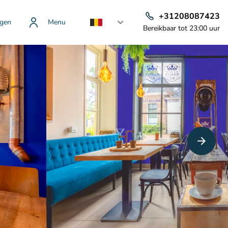
+31208087423
gen
Menu
Bereikbaar tot 23:00 uur