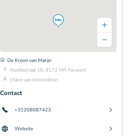
De Kroon van Marijn
Hoofdstraat 16, 9172 MP, Ferwert
15km van treinstation
Contact
+31208087423
Website