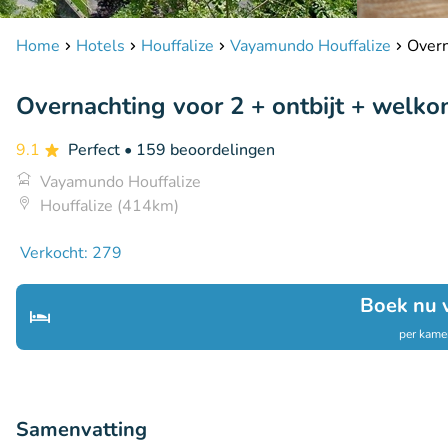
Home
Hotels
Houffalize
Vayamundo Houffalize
Overn
Overnachting voor 2 + ontbijt + welk
9.1
Perfect
• 159 beoordelingen
Vayamundo Houffalize
Houffalize (414km)
Verkocht: 279
Boek nu 
per kamer
Samenvatting