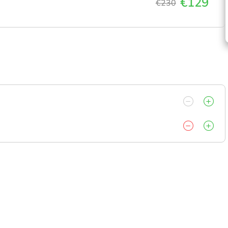
€129
€230