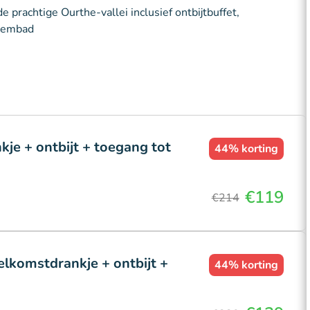
 prachtige Ourthe-vallei inclusief ontbijtbuffet,
zwembad
je + ontbijt + toegang tot
44%
korting
€119
€214
elkomstdrankje + ontbijt +
44%
korting