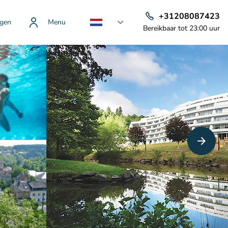
+31208087423
gen
Menu
Bereikbaar tot 23:00 uur