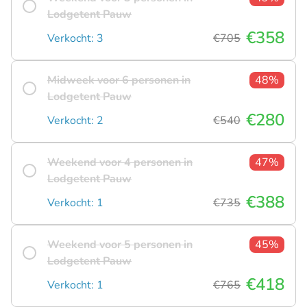
Lodgetent Pauw
€358
Verkocht: 3
€705
Midweek voor 6 personen in
48%
Lodgetent Pauw
€280
Verkocht: 2
€540
Weekend voor 4 personen in
47%
Lodgetent Pauw
€388
Verkocht: 1
€735
Weekend voor 5 personen in
45%
Lodgetent Pauw
€418
Verkocht: 1
€765