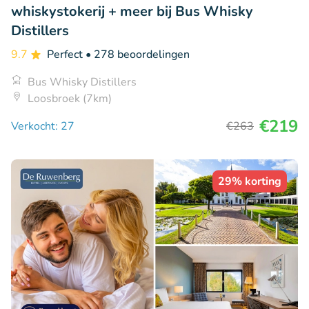
whiskystokerij + meer bij Bus Whisky
Distillers
9.7
Perfect
• 278 beoordelingen
Bus Whisky Distillers
Loosbroek (7km)
€219
Verkocht: 27
€263
29% korting