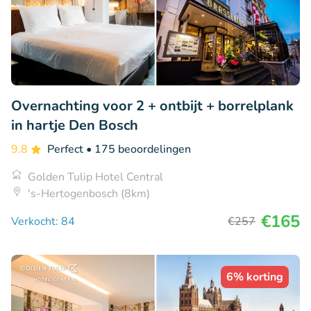
Overnachting voor 2 + ontbijt + borrelplank
in hartje Den Bosch
9.8
Perfect
• 175 beoordelingen
Golden Tulip Hotel Central
's-Hertogenbosch (8km)
€165
Verkocht: 84
€257
6% korting