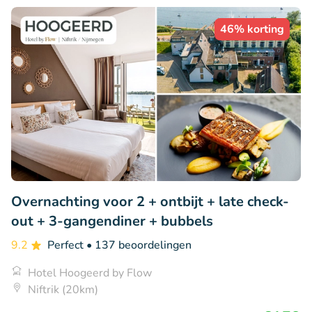
46% korting
Overnachting voor 2 + ontbijt + late check-
out + 3-gangendiner + bubbels
9.2
Perfect
• 137 beoordelingen
Hotel Hoogeerd by Flow
Niftrik (20km)