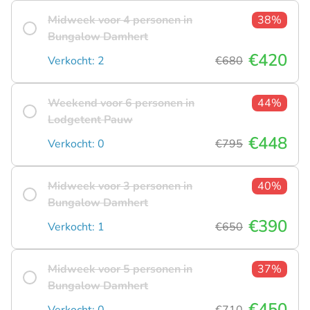
Midweek voor 4 personen in
38%
Bungalow Damhert
€420
Verkocht: 2
€680
Weekend voor 6 personen in
44%
Lodgetent Pauw
€448
Verkocht: 0
€795
Midweek voor 3 personen in
40%
Bungalow Damhert
€390
Verkocht: 1
€650
Midweek voor 5 personen in
37%
Bungalow Damhert
€450
Verkocht: 0
€710