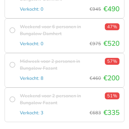
€490
Verkocht: 0
€945
Weekend voor 6 personen in
47%
Bungalow Damhert
€520
Verkocht: 0
€975
Midweek voor 2 personen in
57%
Bungalow Fazant
€200
Verkocht: 8
€460
Weekend voor 2 personen in
51%
Bungalow Fazant
€335
Verkocht: 3
€683