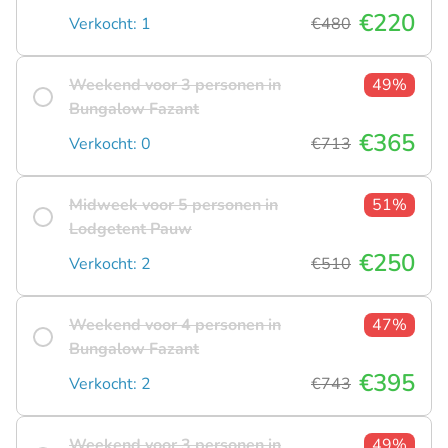
€220
Verkocht: 1
€480
Weekend voor 3 personen in
49%
Bungalow Fazant
€365
Verkocht: 0
€713
Midweek voor 5 personen in
51%
Lodgetent Pauw
€250
Verkocht: 2
€510
Weekend voor 4 personen in
47%
Bungalow Fazant
€395
Verkocht: 2
€743
Weekend voor 3 personen in
49%