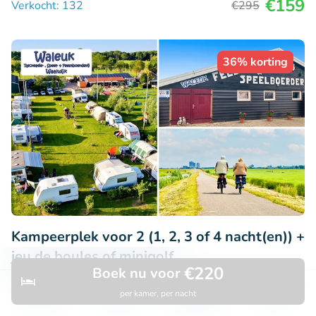
€159
Verkocht: 132
€295
36% korting
Kampeerplek voor 2 (1, 2, 3 of 4 nacht(en)) +
jeu de boules of minigolf
€220
Boek nu voor
9.6
Perfect
• 20 beoordelingen
per kamer, per nacht
Ontdek
Zoeken
Boekingen
Menu
WALEUK Recreatie-, Speel- & Feestboerderij