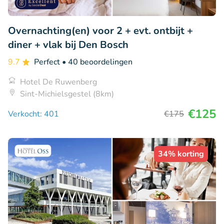
Overnachting(en) voor 2 + evt. ontbijt +
diner + vlak bij Den Bosch
9.7
Perfect
• 40 beoordelingen
Hotel De Ruwenberg
Sint-Michielsgestel (8km)
€125
Verkocht: 401
€175
34% korting