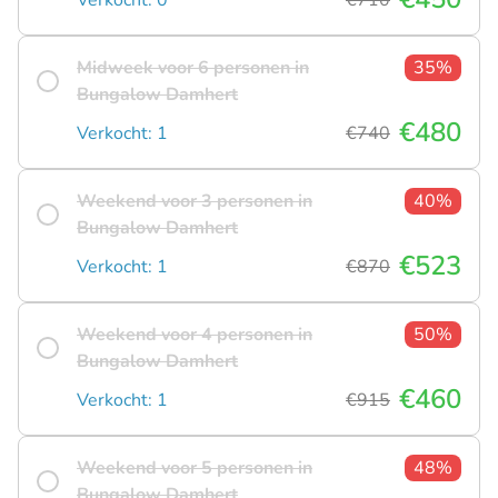
Midweek voor 6 personen in
35%
Bungalow Damhert
€480
Verkocht: 1
€740
Weekend voor 3 personen in
40%
Bungalow Damhert
€523
Verkocht: 1
€870
Weekend voor 4 personen in
50%
Bungalow Damhert
€460
Verkocht: 1
€915
Weekend voor 5 personen in
48%
Bungalow Damhert