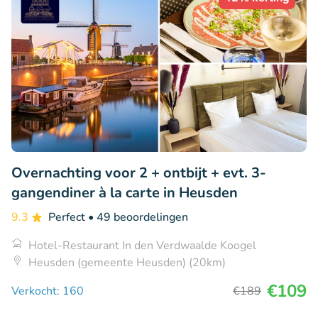
Overnachting voor 2 + ontbijt + evt. 3-
gangendiner à la carte in Heusden
9.3
Perfect
• 49 beoordelingen
Hotel-Restaurant In den Verdwaalde Koogel
Heusden (gemeente Heusden) (20km)
€109
Verkocht: 160
€189