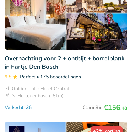
Overnachting voor 2 + ontbijt + borrelplank
in hartje Den Bosch
9.8
Perfect
• 175 beoordelingen
Golden Tulip Hotel Central
's-Hertogenbosch (8km)
€156
Verkocht: 36
€166
,36
,40
42% korting