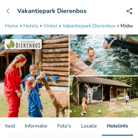
+31208087423
Vakantiepark Dierenbos
Bereikbaar tot 23:00 uur
Home
Hotels
Vinkel
Vakantiepark Dierenbos
Midweek
aarheid
Informatie
Foto's
Locatie
Hotelinfo