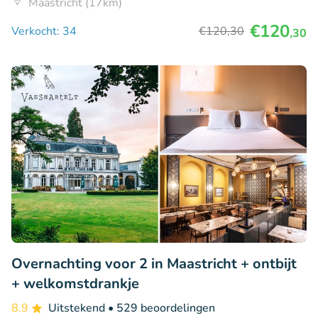
Maastricht (17km)
€120
Verkocht: 34
€120
,30
,30
Overnachting voor 2 in Maastricht + ontbijt
+ welkomstdrankje
8.9
Uitstekend
• 529 beoordelingen