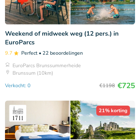
Weekend of midweek weg (12 pers.) in
EuroParcs
9.7
Perfect
• 22 beoordelingen
EuroParcs Brunssummerheide
Brunssum (10km)
€725
Verkocht: 0
€1198
21% korting