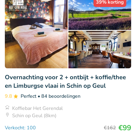
39% korting
Overnachting voor 2 + ontbijt + koffie/thee
en Limburgse vlaai in Schin op Geul
9.8
Perfect
• 84 beoordelingen
Koffiebar Het Gerendal
Schin op Geul (8km)
€99
Verkocht: 100
€162