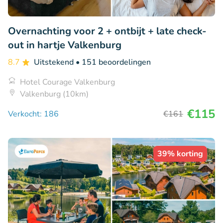
Overnachting voor 2 + ontbijt + late check-
out in hartje Valkenburg
8.7
Uitstekend
• 151 beoordelingen
Hotel Courage Valkenburg
Valkenburg (10km)
€115
Verkocht: 186
€161
39% korting