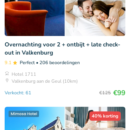
Overnachting voor 2 + ontbijt + late check-
out in Valkenburg
9.1
Perfect
• 206 beoordelingen
Hotel 1711
Valkenburg aan de Geul (10km)
€99
Verkocht: 61
€125
40% korting