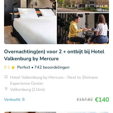
Overnachting(en) voor 2 + ontbijt bij Hotel
Valkenburg by Mercure
9.1
Perfect
• 742 beoordelingen
Hotel Valkenburg by Mercure - Next to Shimano
Experience Center
Valkenburg (11km)
€140
Verkocht: 9
€157
,82