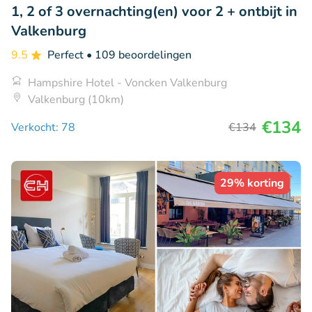
1, 2 of 3 overnachting(en) voor 2 + ontbijt in
Valkenburg
9.5
Perfect
• 109 beoordelingen
Hampshire Hotel - Voncken Valkenburg
Valkenburg (10km)
€134
Verkocht: 78
€134
29% korting