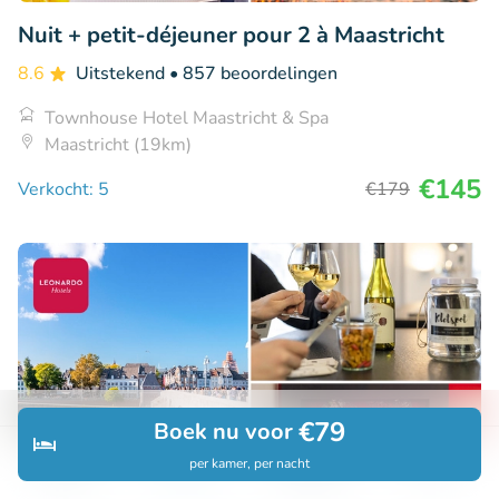
Nuit + petit-déjeuner pour 2 à Maastricht
8.6
Uitstekend
• 857 beoordelingen
Townhouse Hotel Maastricht & Spa
Maastricht (19km)
€145
Verkocht: 5
€179
€79
Boek nu voor
per kamer, per nacht
Ontdek
Zoeken
Boekingen
Menu