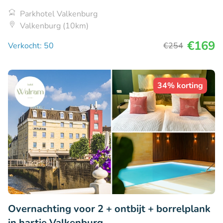
Parkhotel Valkenburg
Valkenburg (10km)
€169
Verkocht: 50
€254
34% korting
Overnachting voor 2 + ontbijt + borrelplank
in hartje Valkenburg