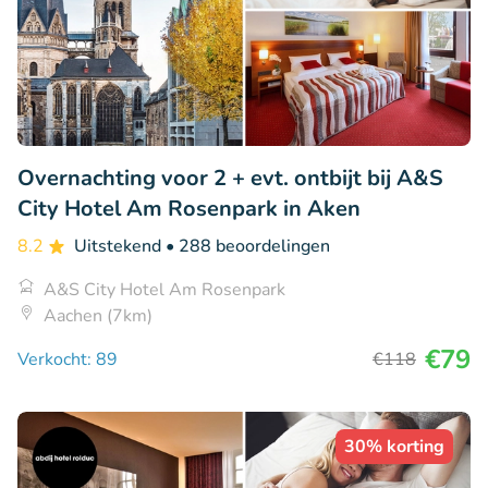
Overnachting voor 2 + evt. ontbijt bij A&S
City Hotel Am Rosenpark in Aken
8.2
Uitstekend
• 288 beoordelingen
A&S City Hotel Am Rosenpark
Aachen (7km)
€79
Verkocht: 89
€118
30% korting