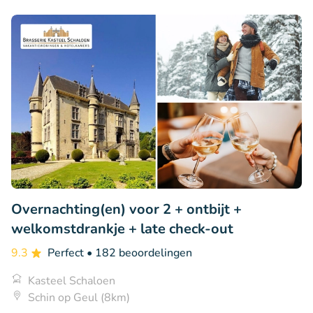
Overnachting(en) voor 2 + ontbijt +
welkomstdrankje + late check-out
9.3
Perfect
• 182 beoordelingen
Kasteel Schaloen
Schin op Geul (8km)