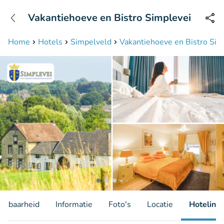
+31208087423
Vakantiehoeve en Bistro Simplevei
Bereikbaar tot 23:00 uur
Home
Hotels
Simpelveld
Vakantiehoeve en Bistro Sim
hikbaarheid
Informatie
Foto's
Locatie
Hotelinfo