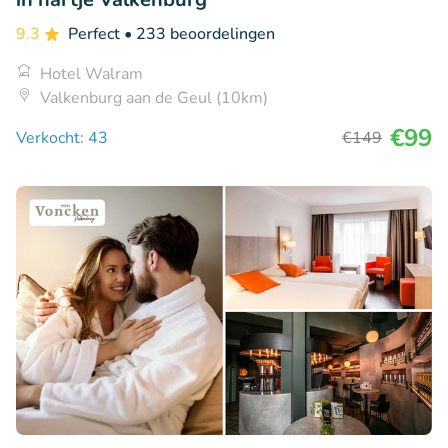
9.3
Perfect
• 233 beoordelingen
Hotel Walram
Valkenburg aan de Geul (10km)
€99
Verkocht: 43
€149