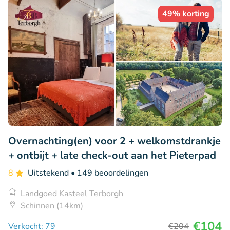
49% korting
Overnachting(en) voor 2 + welkomstdrankje
+ ontbijt + late check-out aan het Pieterpad
8
Uitstekend
• 149 beoordelingen
Landgoed Kasteel Terborgh
Schinnen (14km)
€104
Verkocht: 79
€204