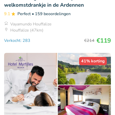
welkomstdrankje in de Ardennen
9.1
Perfect
• 159 beoordelingen
Vayamundo Houffalize
Houffalize (47km)
€119
Verkocht: 283
€214
41% korting