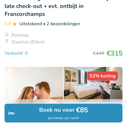
late check-out + evt. ontbijt in
Francorchamps
8.8
Uitstekend
• 2 beoordelingen
Roannay
Stavelot (60km)
€315
Verkocht: 0
€449
52% korting
€85
Boek nu voor
per kamer, per nacht
Ontdek
Zoeken
Boekingen
Menu