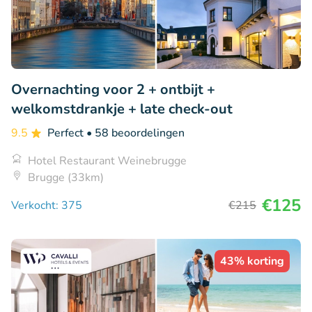
Overnachting voor 2 + ontbijt +
welkomstdrankje + late check-out
9.5
Perfect
• 58 beoordelingen
Hotel Restaurant Weinebrugge
Brugge (33km)
€125
Verkocht: 375
€215
43% korting