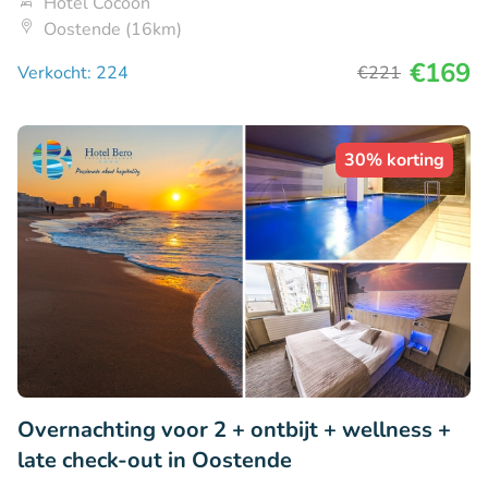
Hotel Cocoon
Oostende (16km)
€169
Verkocht: 224
€221
30% korting
Overnachting voor 2 + ontbijt + wellness +
late check-out in Oostende