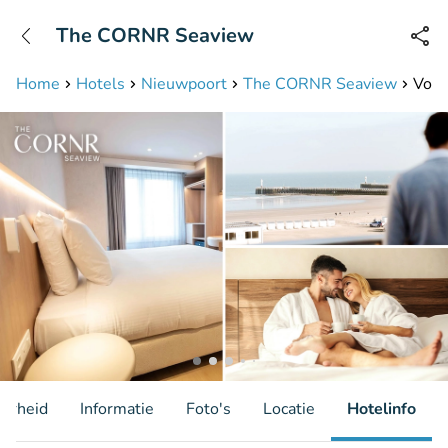
+31208087423
The CORNR Seaview
Bereikbaar tot 23:00 uur
Home
Hotels
Nieuwpoort
The CORNR Seaview
Voor
aarheid
Informatie
Foto's
Locatie
Hotelinfo