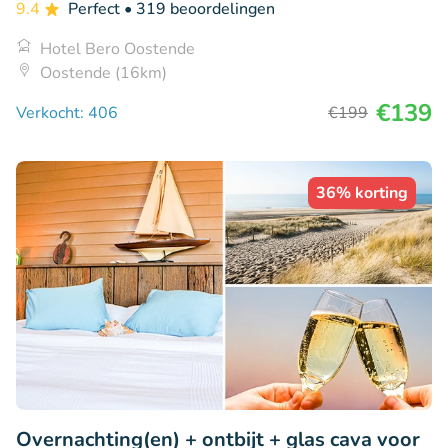
9.4
Perfect
• 319 beoordelingen
Hotel Bero Oostende
Oostende (16km)
€139
Verkocht: 406
€199
36% korting
Overnachting(en) + ontbijt + glas cava voor