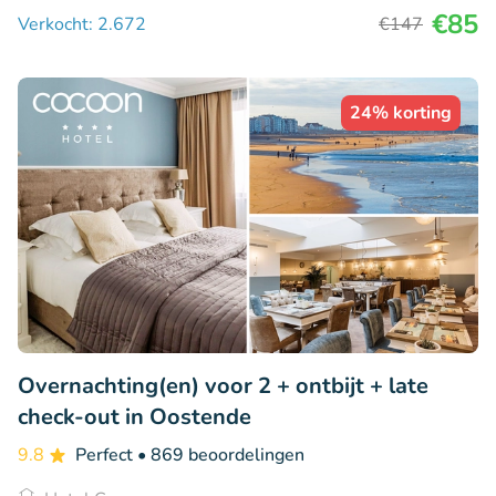
€85
Verkocht: 2.672
€147
24% korting
Overnachting(en) voor 2 + ontbijt + late
check-out in Oostende
9.8
Perfect
• 869 beoordelingen