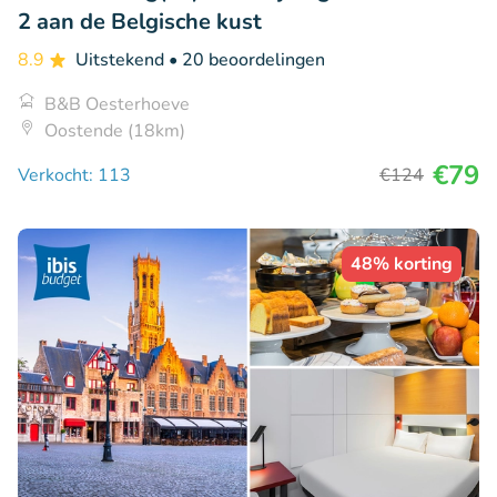
2 aan de Belgische kust
8.9
Uitstekend
• 20 beoordelingen
B&B Oesterhoeve
Oostende (18km)
€79
Verkocht: 113
€124
48% korting