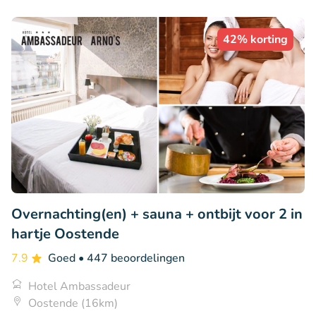
42% korting
Overnachting(en) + sauna + ontbijt voor 2 in
hartje Oostende
7.9
Goed
• 447 beoordelingen
Hotel Ambassadeur
Oostende (16km)