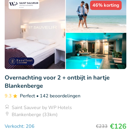
46% korting
Overnachting voor 2 + ontbijt in hartje
Blankenberge
9.3
Perfect
• 142 beoordelingen
Saint Sauveur by WP Hotels
Blankenberge (33km)
€126
Verkocht: 206
€233