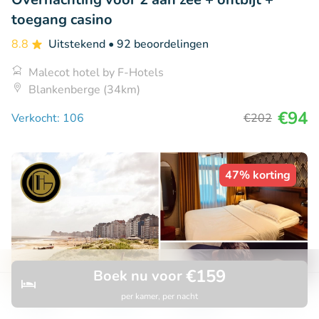
toegang casino
8.8
Uitstekend
• 92 beoordelingen
Malecot hotel by F-Hotels
Blankenberge (34km)
€94
Verkocht: 106
€202
47% korting
€159
Boek nu voor
per kamer, per nacht
Ontdek
Zoeken
Boekingen
Menu