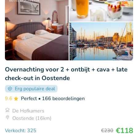
Overnachting voor 2 + ontbijt + cava + late
check-out in Oostende
Erg populaire deal
9.6
Perfect
• 166 beoordelingen
De Hofkamers
Oostende (16km)
€118
Verkocht: 325
€230