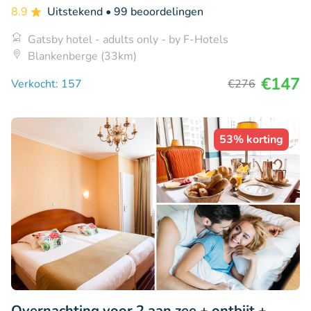
8.9
Uitstekend
• 99 beoordelingen
Gatsby hotel - adults only - by F-Hotels
Blankenberge (33km)
€147
Verkocht: 157
€276
53% korting
Overnachting voor 2 aan zee + ontbijt +