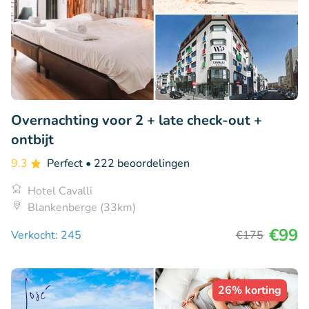
Overnachting voor 2 + late check-out +
ontbijt
9.3
Perfect
• 222 beoordelingen
Hotel Cavalli
Blankenberge (33km)
€99
Verkocht: 245
€175
26% korting