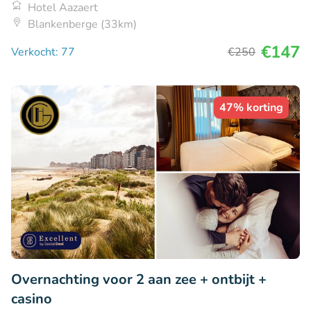
Hotel Aazaert
Blankenberge (33km)
€147
Verkocht: 77
€250
47% korting
Overnachting voor 2 aan zee + ontbijt +
casino