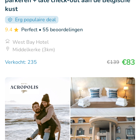
parkeren + late check-out aan de Belgische
kust
Erg populaire deal
9.4
Perfect
• 55 beoordelingen
West Bay Hotel
Middelkerke (3km)
€83
Verkocht: 235
€139