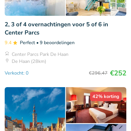
2, 3 of 4 overnachtingen voor 5 of 6 in
Center Parcs
9.4
Perfect
• 9 beoordelingen
Center Parcs Park De Haan
De Haan (28km)
€252
Verkocht: 0
€296
,47
42% korting