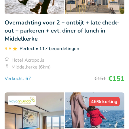
Overnachting voor 2 + ontbijt + late check-
out + parkeren + evt. diner of lunch in
Middelkerke
9.8
Perfect
• 117 beoordelingen
Hotel Acropolis
Middelkerke (6km)
€151
Verkocht: 67
€151
46% korting