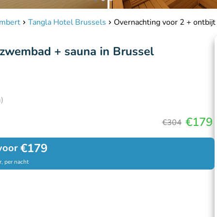
ambert
Tangla Hotel Brussels
Overnachting voor 2 + ontbij
enzwembad + sauna in Brussel
)
€179
€304
€179
voor
, per nacht