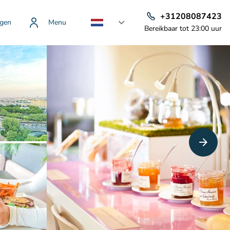
+31208087423
gen
Menu
Bereikbaar tot 23:00 uur