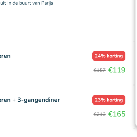
t in de buurt van Parijs
eren
24%
korting
€119
€157
keren + 3-gangendiner
23%
korting
€165
€213