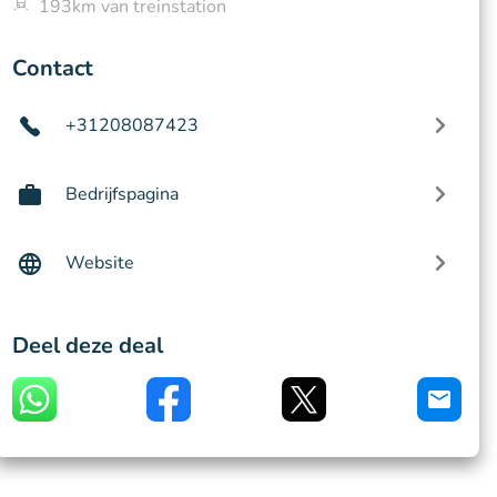
193km van treinstation
Contact
+31208087423
Bedrijfspagina
Website
Deel deze deal