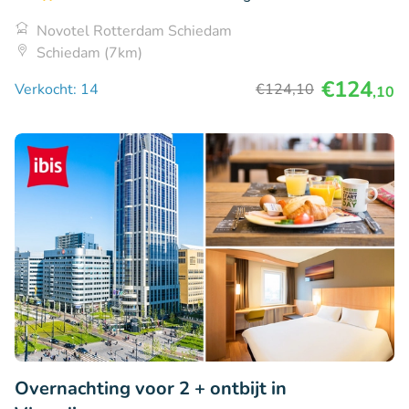
Novotel Rotterdam Schiedam
Schiedam (7km)
€124
Verkocht: 14
€124
,10
,10
Overnachting voor 2 + ontbijt in