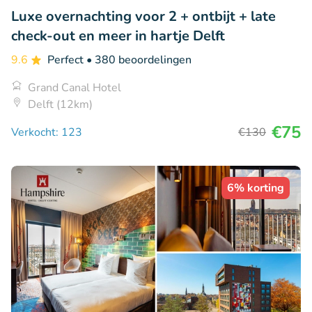
Luxe overnachting voor 2 + ontbijt + late
check-out en meer in hartje Delft
9.6
Perfect
• 380 beoordelingen
Grand Canal Hotel
Delft (12km)
€75
Verkocht: 123
€130
6% korting