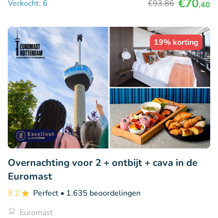
€70
Verkocht: 6
€93
,86
,40
19% korting
Overnachting voor 2 + ontbijt + cava in de
Euromast
9.2
Perfect
• 1.635 beoordelingen
Euromast