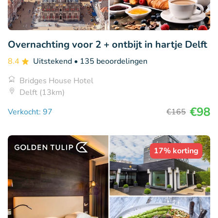
Overnachting voor 2 + ontbijt in hartje Delft
8.4
Uitstekend
• 135 beoordelingen
Bridges House Hotel
Delft (13km)
€98
Verkocht: 97
€165
17% korting