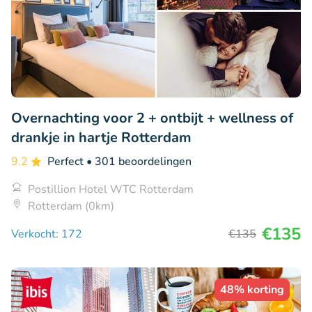
Overnachting voor 2 + ontbijt + wellness of
drankje in hartje Rotterdam
9.2
Perfect
• 301 beoordelingen
Postillion Hotel WTC Rotterdam
Rotterdam (0km)
€135
Verkocht: 172
€135
48% korting