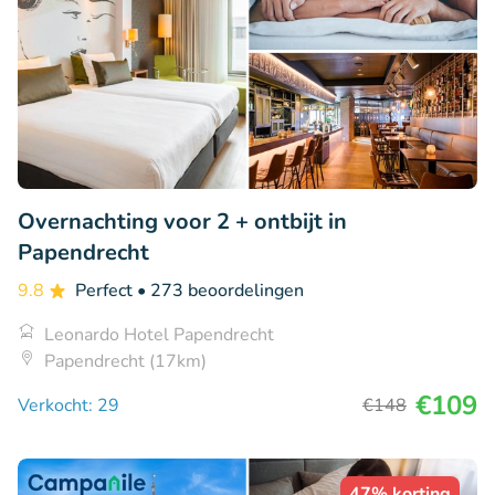
Overnachting voor 2 + ontbijt in
Papendrecht
9.8
Perfect
• 273 beoordelingen
Leonardo Hotel Papendrecht
Papendrecht (17km)
€109
Verkocht: 29
€148
47% korting