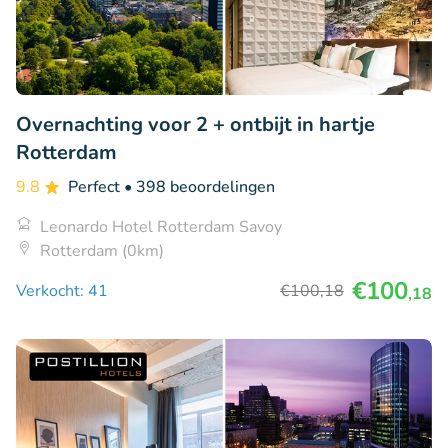
Overnachting voor 2 + ontbijt in hartje
Rotterdam
9.8
Perfect
• 398 beoordelingen
Leonardo Hotel Rotterdam Savoy
Rotterdam (0km)
€100
Verkocht: 41
€100
,18
,18