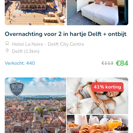
Overnachting voor 2 in hartje Delft + ontbijt
Hotel La Noire - Delft City Centre
Delft (13km)
€84
Verkocht: 440
€113
41% korting