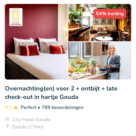
54% korting
Overnachting(en) voor 2 + ontbijt + late
check-out in hartje Gouda
9.7
Perfect
• 789 beoordelingen
City Hotel Gouda
Gouda (17km)