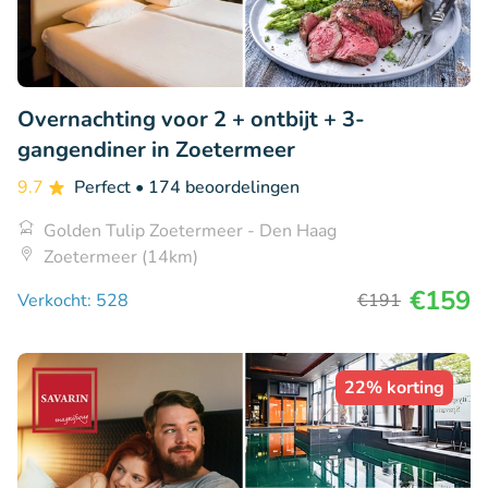
Overnachting voor 2 + ontbijt + 3-
gangendiner in Zoetermeer
9.7
Perfect
• 174 beoordelingen
Golden Tulip Zoetermeer - Den Haag
Zoetermeer (14km)
€159
Verkocht: 528
€191
22% korting