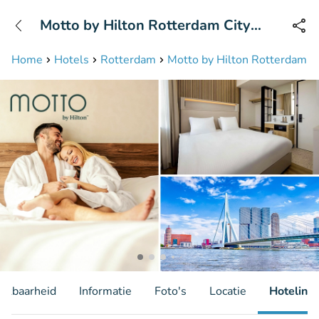
+31208087423
Motto by Hilton Rotterdam City
Bereikbaar tot 23:00 uur
Centre
Home
Hotels
Rotterdam
Motto by Hilton Rotterdam C
hikbaarheid
Informatie
Foto's
Locatie
Hotelinfo