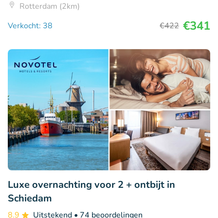
Rotterdam (2km)
€341
Verkocht: 38
€422
Luxe overnachting voor 2 + ontbijt in
Schiedam
8.9
Uitstekend
• 74 beoordelingen