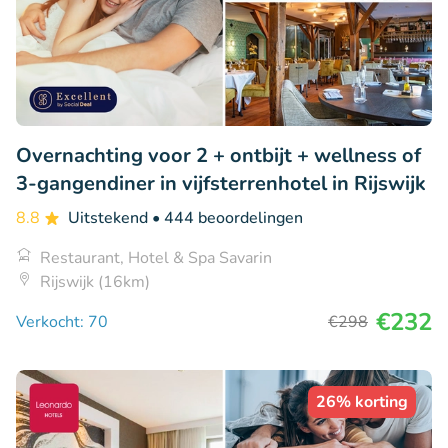
Overnachting voor 2 + ontbijt + wellness of
3-gangendiner in vijfsterrenhotel in Rijswijk
8.8
Uitstekend
• 444 beoordelingen
Restaurant, Hotel & Spa Savarin
Rijswijk (16km)
€232
Verkocht: 70
€298
26% korting