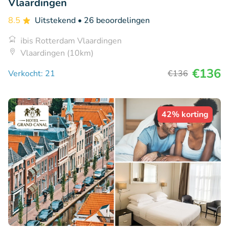
Vlaardingen
8.5
Uitstekend
• 26 beoordelingen
ibis Rotterdam Vlaardingen
Vlaardingen (10km)
€136
Verkocht: 21
€136
42% korting