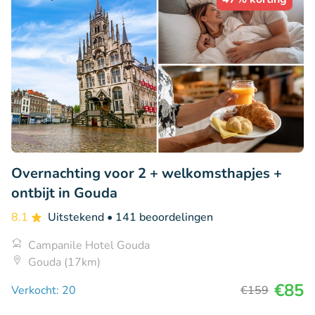
Overnachting voor 2 + welkomsthapjes +
ontbijt in Gouda
8.1
Uitstekend
• 141 beoordelingen
Campanile Hotel Gouda
Gouda (17km)
€85
Verkocht: 20
€159