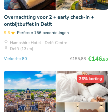
Overnachting voor 2 + early check-in +
ontbijtbuffet in Delft
9.6
Perfect
• 156 beoordelingen
Hampshire Hotel - Delft Centre
Delft (13km)
€146
Verkocht: 80
€155
,88
,50
26% korting