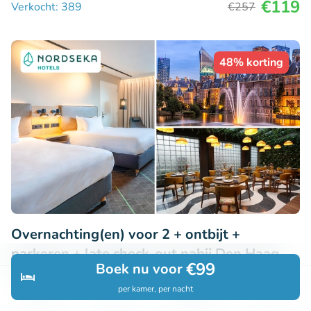
€119
Verkocht: 389
€257
48% korting
Overnachting(en) voor 2 + ontbijt +
parkeren + late check-out nabij Den Haag
€99
Boek nu voor
Erg populaire deal
per kamer, per nacht
Ontdek
Zoeken
Boekingen
Menu
8.4
Uitstekend
• 32 beoordelingen