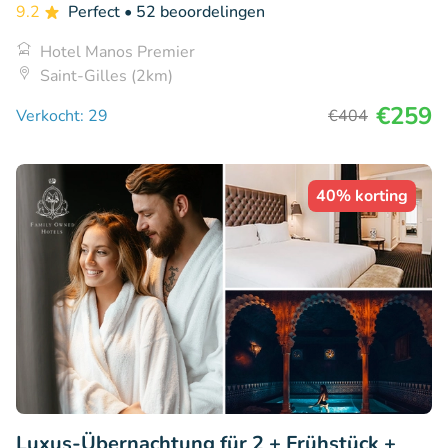
9.2
Perfect
• 52 beoordelingen
Hotel Manos Premier
Saint-Gilles (2km)
€259
Verkocht: 29
€404
40% korting
Luxus-Übernachtung für 2 + Frühstück +