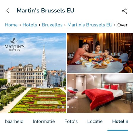
+31208087423
Martin's Brussels EU
Bereikbaar tot 23:00 uur
Home
Hotels
Bruxelles
Martin's Brussels EU
Overnac
hikbaarheid
Informatie
Foto's
Locatie
Hotelinfo