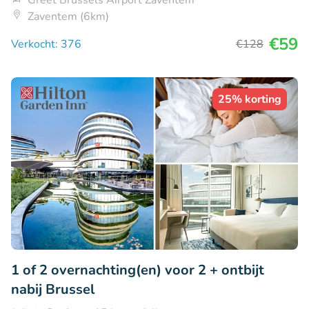
Greet Brussels Airport Zaventem
Zaventem (6km)
€59
Verkocht: 376
€128
25% korting
1 of 2 overnachting(en) voor 2 + ontbijt
nabij Brussel