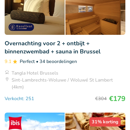
Overnachting voor 2 + ontbijt +
binnenzwembad + sauna in Brussel
9.1
Perfect
• 34 beoordelingen
Tangla Hotel Brussels
Sint-Lambrechts-Woluwe / Woluwé St Lambert
(4km)
€179
Verkocht: 251
€304
31% korting