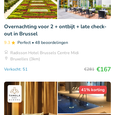
Overnachting voor 2 + ontbijt + late check-
out in Brussel
9.3
Perfect
• 48 beoordelingen
Radisson Hotel Brussels Centre Midi
Bruxelles (3km)
€167
Verkocht: 51
€281
41% korting