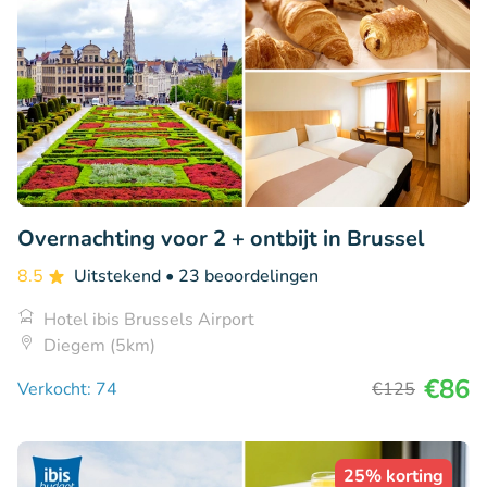
Overnachting voor 2 + ontbijt in Brussel
8.5
Uitstekend
• 23 beoordelingen
Hotel ibis Brussels Airport
Diegem (5km)
€86
Verkocht: 74
€125
25% korting