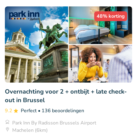
48% korting
Overnachting voor 2 + ontbijt + late check-
out in Brussel
9.2
Perfect
• 136 beoordelingen
Park Inn By Radisson Brussels Airport
Machelen (6km)