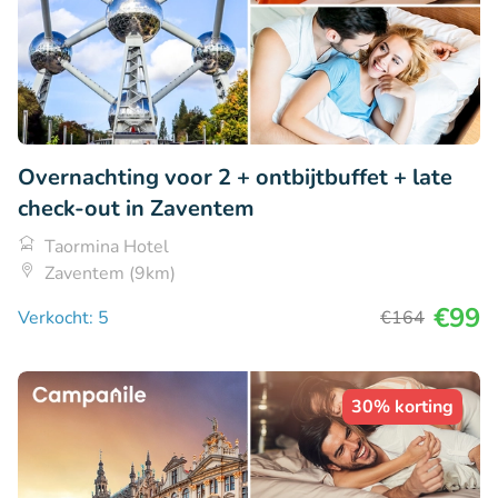
Overnachting voor 2 + ontbijtbuffet + late
check-out in Zaventem
Taormina Hotel
Zaventem (9km)
€99
Verkocht: 5
€164
30% korting