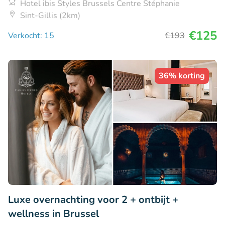
Hotel ibis Styles Brussels Centre Stéphanie
Sint-Gillis (2km)
€125
Verkocht: 15
€193
36% korting
Luxe overnachting voor 2 + ontbijt +
wellness in Brussel