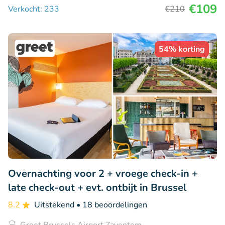
€109
Verkocht: 233
€210
54% korting
Overnachting voor 2 + vroege check-in +
late check-out + evt. ontbijt in Brussel
8.2
Uitstekend
• 18 beoordelingen