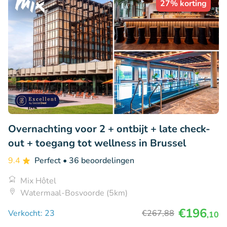
27% korting
Overnachting voor 2 + ontbijt + late check-
out + toegang tot wellness in Brussel
9.4
Perfect
• 36 beoordelingen
Mix Hôtel
Watermaal-Bosvoorde (5km)
€196
Verkocht: 23
€267
,88
,10