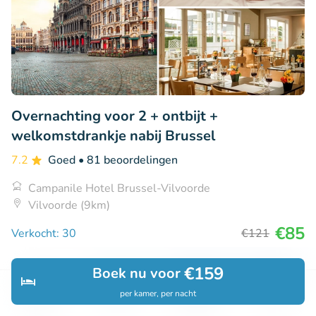
Overnachting voor 2 + ontbijt +
welkomstdrankje nabij Brussel
7.2
Goed
• 81 beoordelingen
Campanile Hotel Brussel-Vilvoorde
Vilvoorde (9km)
€85
Verkocht: 30
€121
€159
Boek nu voor
36% korting
per kamer, per nacht
Ontdek
Zoeken
Boekingen
Menu