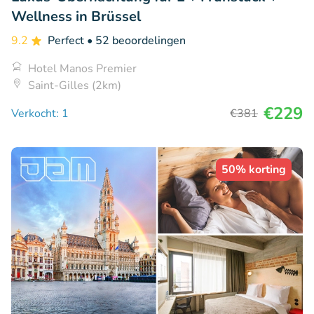
Wellness in Brüssel
9.2
Perfect
• 52 beoordelingen
Hotel Manos Premier
Saint-Gilles (2km)
€229
Verkocht: 1
€381
50% korting