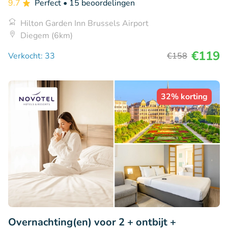
9.7
Perfect
• 15 beoordelingen
Hilton Garden Inn Brussels Airport
Diegem (6km)
€119
Verkocht: 33
€158
32% korting
Overnachting(en) voor 2 + ontbijt +