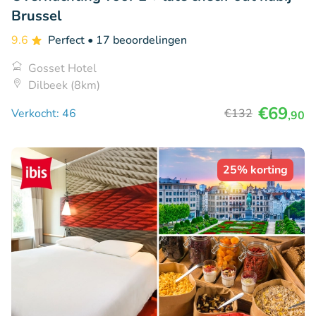
Brussel
9.6
Perfect
• 17 beoordelingen
Gosset Hotel
Dilbeek (8km)
€69
Verkocht: 46
€132
,90
25% korting