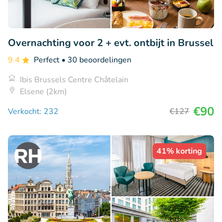
Overnachting voor 2 + evt. ontbijt in Brussel
9.4
Perfect
• 30 beoordelingen
Ibis Brussels Centre Châtelain
Elsene (2km)
€90
Verkocht: 232
€127
41% korting