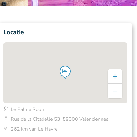
Locatie
Le Palma Room
Rue de la Citadelle 53, 59300 Valenciennes
262 km van Le Havre