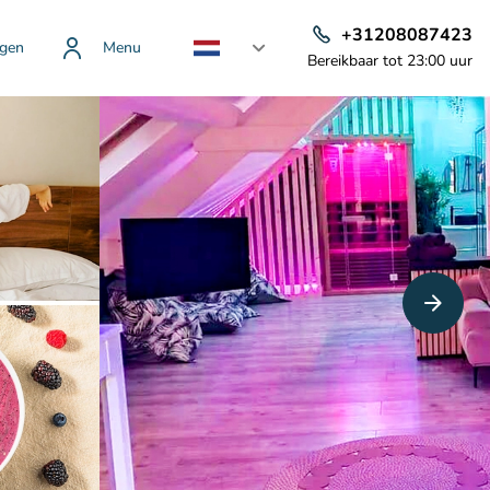
+31208087423
gen
Menu
Bereikbaar tot 23:00 uur