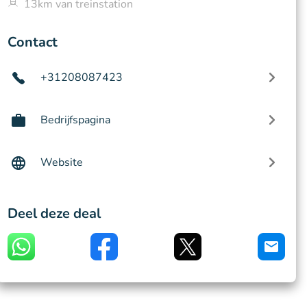
13km van treinstation
Contact
+31208087423
Bedrijfspagina
Website
Deel deze deal