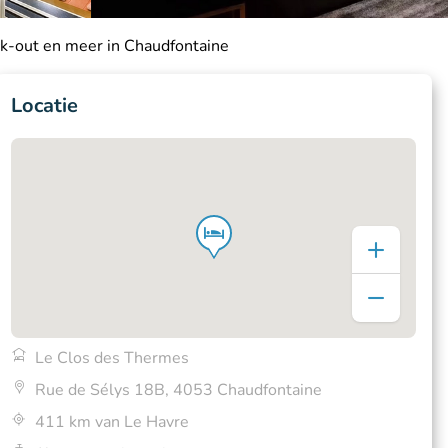
ck-out en meer in Chaudfontaine
Locatie
Le Clos des Thermes
Rue de Sélys 18B, 4053 Chaudfontaine
411 km van Le Havre