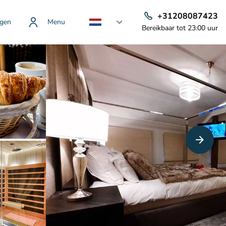
+31208087423
gen
Menu
Bereikbaar tot 23:00 uur