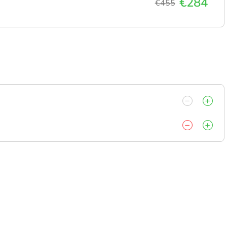
€284
€455