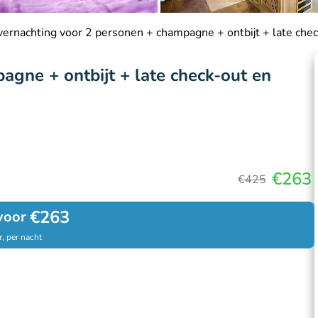
ernachting voor 2 personen + champagne + ontbijt + late che
gne + ontbijt + late check-out en
€263
€425
€263
voor
, per nacht