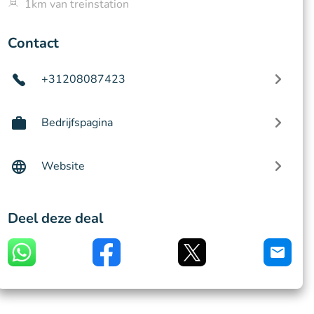
1km van treinstation
Contact
+31208087423
Bedrijfspagina
Website
Deel deze deal