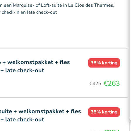
n een Marquise- of Loft-suite in Le Clos des Thermes,
y check-in en late check-out
e + welkomstpakket + fles
38%
korting
 + late check-out
€263
€425
suite + welkomstpakket + fles
38%
korting
 + late check-out