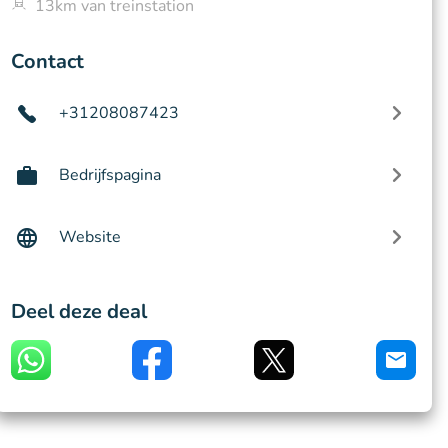
13km van treinstation
Contact
+31208087423
Bedrijfspagina
Website
Deel deze deal