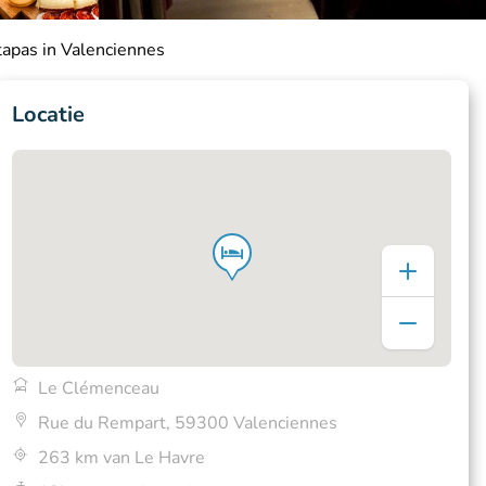
tapas in Valenciennes
Locatie
Le Clémenceau
Rue du Rempart, 59300 Valenciennes
263 km van Le Havre