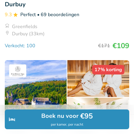
Durbuy
9.3
Perfect
• 69 beoordelingen
Greenfields
Durbuy (33km)
€109
Verkocht: 100
€171
17% korting
€95
Boek nu voor
per kamer, per nacht
Ontdek
Zoeken
Boekingen
Menu