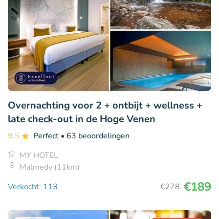
Overnachting voor 2 + ontbijt + wellness +
late check-out in de Hoge Venen
9.5
Perfect
• 63 beoordelingen
MY HOTEL
Malmedy (11km)
€189
Verkocht: 113
€278