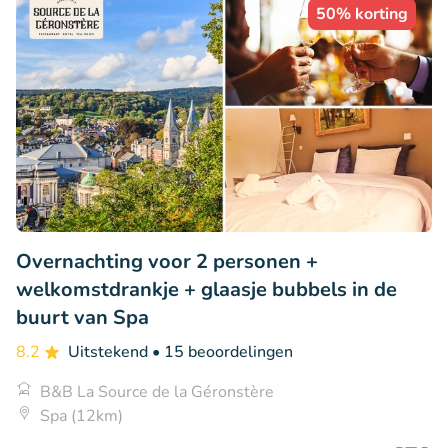
50% korting
Overnachting voor 2 personen +
welkomstdrankje + glaasje bubbels in de
buurt van Spa
8.2
Uitstekend
• 15 beoordelingen
B&B La Source de la Géronstère
Spa (12km)