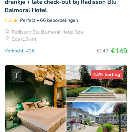
drankje + late check-out bij Radisson Blu
Balmoral Hotel
9.2
Perfect
• 66 beoordelingen
Radisson Blu Balmoral Hotel Spa
Spa (16km)
€149
Verkocht: 436
€149
43% korting