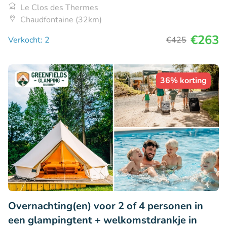
Le Clos des Thermes
Chaudfontaine (32km)
€263
Verkocht: 2
€425
36% korting
Overnachting(en) voor 2 of 4 personen in
een glampingtent + welkomstdrankje in