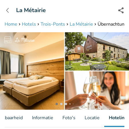
+31208087423
La Métairie
Bereikbaar tot 23:00 uur
Home
Hotels
Trois-Ponts
La Métairie
Übernachtung f
hikbaarheid
Informatie
Foto's
Locatie
Hotelinfo