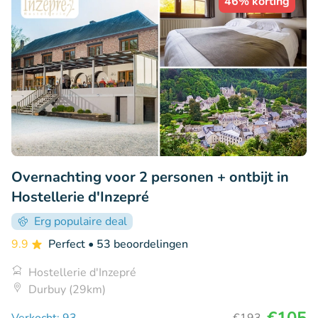
46% korting
Overnachting voor 2 personen + ontbijt in
Hostellerie d'Inzepré
Erg populaire deal
9.9
Perfect
• 53 beoordelingen
Hostellerie d'Inzepré
Durbuy (29km)