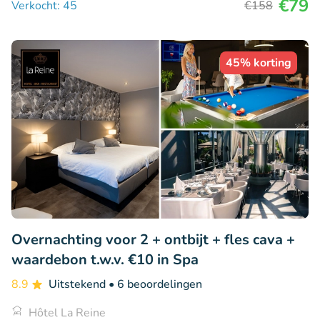
€79
Verkocht: 45
€158
45% korting
Overnachting voor 2 + ontbijt + fles cava +
waardebon t.w.v. €10 in Spa
8.9
Uitstekend
• 6 beoordelingen
Hôtel La Reine