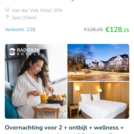
Van der Valk Hotel SPA
Spa (15km)
€128
Verkocht: 228
€128
,25
,25
Overnachting voor 2 + ontbijt + wellness +