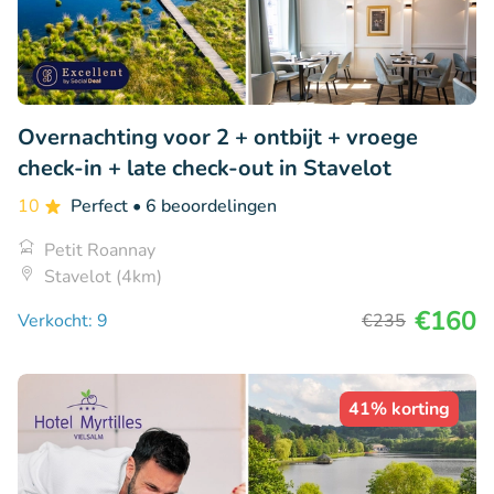
Overnachting voor 2 + ontbijt + vroege
check-in + late check-out in Stavelot
10
Perfect
• 6 beoordelingen
Petit Roannay
Stavelot (4km)
€160
Verkocht: 9
€235
41% korting