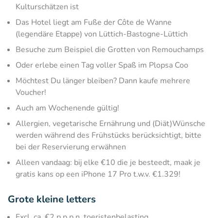
Kulturschätzen ist
Das Hotel liegt am Fuße der Côte de Wanne
(legendäre Etappe) von Lüttich-Bastogne-Lüttich
Besuche zum Beispiel die Grotten von Remouchamps
Oder erlebe einen Tag voller Spaß im Plopsa Coo
Möchtest Du länger bleiben? Dann kaufe mehrere
Voucher!
Auch am Wochenende gültig!
Allergien, vegetarische Ernährung und (Diät)Wünsche
werden während des Frühstücks berücksichtigt, bitte
bei der Reservierung erwähnen
Alleen vandaag: bij elke €10 die je besteedt, maak je
gratis kans op een iPhone 17 Pro t.w.v. €1.329!
Grote kleine letters
Excl. ca. €2 p.p.p.n. toeristenbelasting