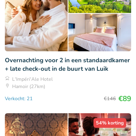
Overnachting voor 2 in een standaardkamer
+ late check-out in de buurt van Luik
L'Impéri'Ale Hotel
Hamoir (27km)
€89
Verkocht: 21
€146
54% korting