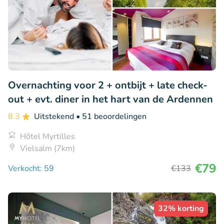
Overnachting voor 2 + ontbijt + late check-
out + evt. diner in het hart van de Ardennen
8.3
Uitstekend
• 51 beoordelingen
Hôtel Myrtilles
Vielsalm (7km)
€79
Verkocht: 59
€133
32% korting