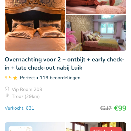
Overnachting voor 2 + ontbijt + early check-
in + late check-out nabij Luik
9.5
Perfect
• 119 beoordelingen
Vip Room 209
Trooz (29km)
€99
Verkocht: 631
€217