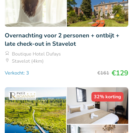
Overnachting voor 2 personen + ontbijt +
late check-out in Stavelot
Boutique Hotel Dufays
Stavelot (4km)
€129
Verkocht: 3
€161
32% korting