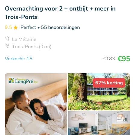
Overnachting voor 2 + ontbijt + meer in
Trois-Ponts
9.5
Perfect
• 55 beoordelingen
La Métairie
Trois-Ponts (0km)
€95
Verkocht: 15
€183
62% korting