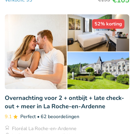
€105
Verkocht: 93
€193
52% korting
Overnachting voor 2 + ontbijt + late check-
out + meer in La Roche-en-Ardenne
9.1
Perfect
• 62 beoordelingen
Floréal La Roche-en-Ardenne