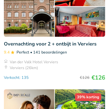
Overnachting voor 2 + ontbijt in Verviers
9.4
Perfect
• 141 beoordelingen
Van der Valk Hotel Verviers
Verviers (26km)
€126
Verkocht: 135
€126
39% korting