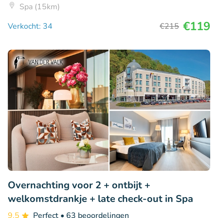
Spa (15km)
€119
Verkocht: 34
€215
Overnachting voor 2 + ontbijt +
welkomstdrankje + late check-out in Spa
9.5
Perfect
• 63 beoordelingen