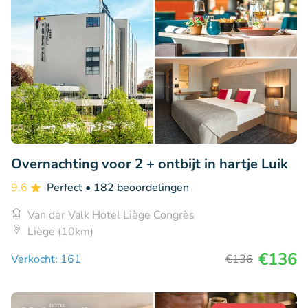
Overnachting voor 2 + ontbijt in hartje Luik
9.6
Perfect
• 182 beoordelingen
Van der Valk Hotel Liège Congrès
Liège (10km)
€136
Verkocht: 161
€136