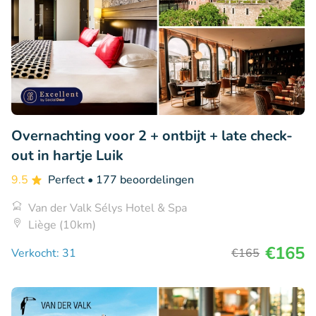
Overnachting voor 2 + ontbijt + late check-
out in hartje Luik
9.5
Perfect
• 177 beoordelingen
Van der Valk Sélys Hotel & Spa
Liège (10km)
€165
Verkocht: 31
€165