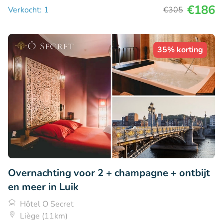
€186
Verkocht: 1
€305
35% korting
Overnachting voor 2 + champagne + ontbijt
en meer in Luik
Hôtel O Secret
Liège (11km)