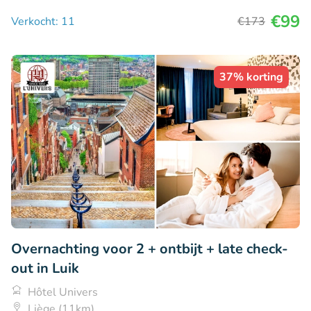
€99
Verkocht: 11
€173
37% korting
Overnachting voor 2 + ontbijt + late check-
out in Luik
Hôtel Univers
Liège (11km)