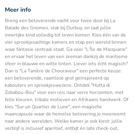
Meer info
Breng een betoverende nacht voor twee door bij La
Balade des Gnomes, vlak bij Durbuy, en laat jullie
innerlijke kind volledig tot leven komen. Kies één van de
vier sprookjesachtige kamers en stap een wereld binnen
waar fantasie centraal staat. Ga voor "L'Île de Macquarie"
en ervaar het leven van een zeeman dankzij de maritieme
sfeer in blauwe en witte tinten. Liever iets écht magisch?
Dan is "La Tanière de Chouraveur" een perfecte keuze:
een betoverende, raamloze grot geïnspireerd op
kabouters en sprookjeswezens. Ontdek "Hutta di
Zobabou-Bou" voor een reis naar verre horizonten, met
felle kleuren, tribale motieven en Afrikaans handwerk. Of
kies "Sur un Quartier de Lune", een magische
maancapsule waar de hemelse betovering je meeneemt
naar andere werelden. Welke kamer je ook kiest: jullie
verblijf is inclusief aperitief, ontbijt én late check-out,