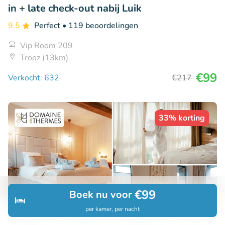
in + late check-out nabij Luik
9.5
Perfect
• 119 beoordelingen
Vip Room 209
Trooz (13km)
€99
Verkocht: 632
€217
33% korting
€99
Boek nu voor
per kamer, per nacht
Ontdek
Zoeken
Boekingen
Menu