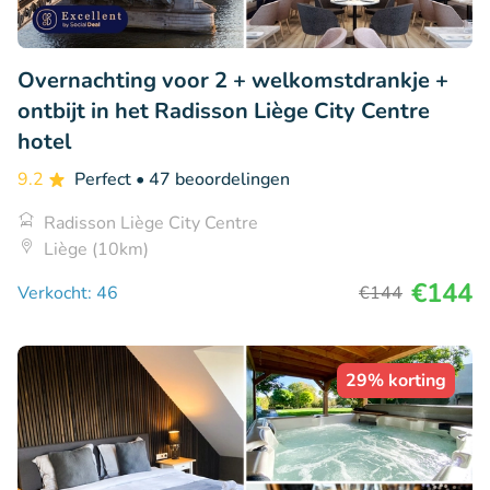
Overnachting voor 2 + welkomstdrankje +
ontbijt in het Radisson Liège City Centre
hotel
9.2
Perfect
• 47 beoordelingen
Radisson Liège City Centre
Liège (10km)
€144
Verkocht: 46
€144
29% korting