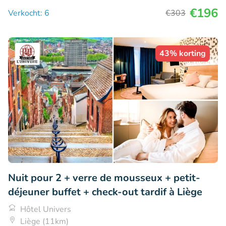
€196
Verkocht: 6
€303
43% korting
Nuit pour 2 + verre de mousseux + petit-
déjeuner buffet + check-out tardif à Liège
Hôtel Univers
Liège (11km)