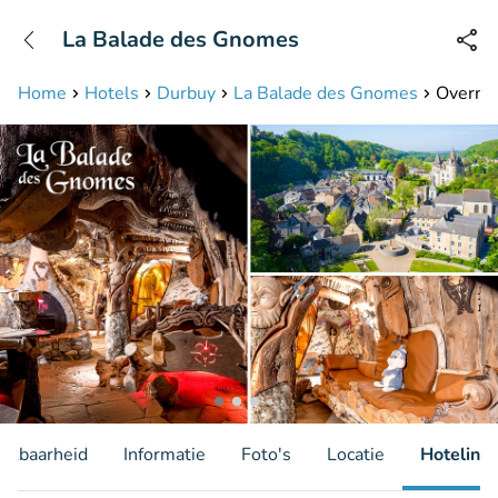
+31208087423
La Balade des Gnomes
Bereikbaar tot 23:00 uur
Home
Hotels
Durbuy
La Balade des Gnomes
Overnac
hikbaarheid
Informatie
Foto's
Locatie
Hotelinfo