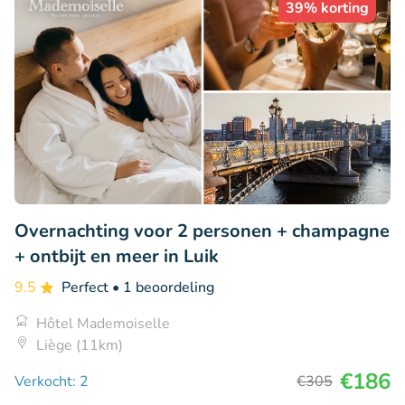
39% korting
Overnachting voor 2 personen + champagne
+ ontbijt en meer in Luik
9.5
Perfect
• 1 beoordeling
Hôtel Mademoiselle
Liège (11km)
€186
Verkocht: 2
€305