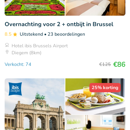
Overnachting voor 2 + ontbijt in Brussel
8.5
Uitstekend
• 23 beoordelingen
Hotel ibis Brussels Airport
Diegem (8km)
€86
Verkocht: 74
€125
25% korting