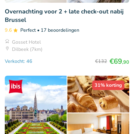
Overnachting voor 2 + late check-out nabij
Brussel
9.6
Perfect
• 17 beoordelingen
Gosset Hotel
Dilbeek (7km)
€69
Verkocht: 46
€132
,90
31% korting