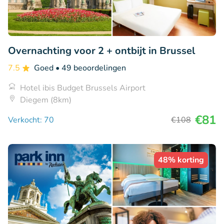
Overnachting voor 2 + ontbijt in Brussel
7.5
Goed
• 49 beoordelingen
Hotel ibis Budget Brussels Airport
Diegem (8km)
€81
Verkocht: 70
€108
48% korting