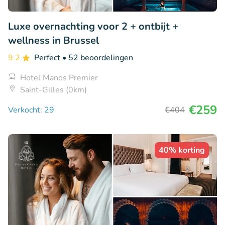
Luxe overnachting voor 2 + ontbijt +
wellness in Brussel
9.2
Perfect
• 52 beoordelingen
Hotel Manos Premier
Saint-Gilles (0km)
€259
Verkocht: 29
€404
40% korting