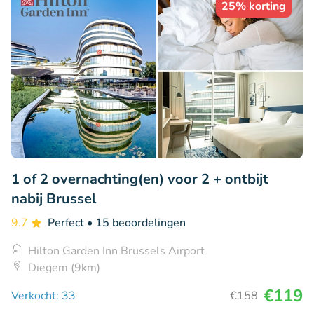
25% korting
1 of 2 overnachting(en) voor 2 + ontbijt
nabij Brussel
9.7
Perfect
• 15 beoordelingen
Hilton Garden Inn Brussels Airport
Diegem (9km)
€119
Verkocht: 33
€158