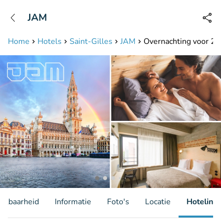
+31208087423
JAM
Bereikbaar tot 23:00 uur
Home
Hotels
Saint-Gilles
JAM
Overnachting voor 2 + 
hikbaarheid
Informatie
Foto's
Locatie
Hotelinfo