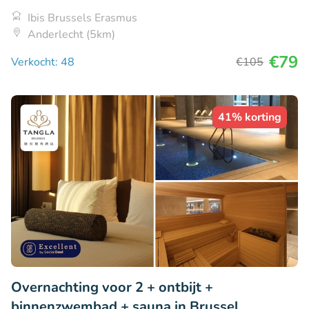
Ibis Brussels Erasmus
Anderlecht (5km)
€79
Verkocht: 48
€105
41% korting
Overnachting voor 2 + ontbijt +
binnenzwembad + sauna in Brussel