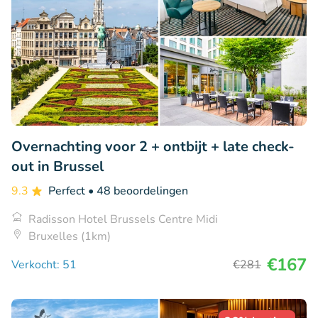
Overnachting voor 2 + ontbijt + late check-
out in Brussel
9.3
Perfect
• 48 beoordelingen
Radisson Hotel Brussels Centre Midi
Bruxelles (1km)
€167
Verkocht: 51
€281