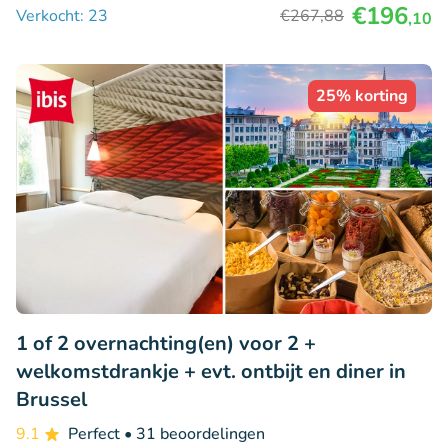
€196
Verkocht: 23
€267
,88
,10
25% korting
1 of 2 overnachting(en) voor 2 +
welkomstdrankje + evt. ontbijt en diner in
Brussel
9.1
Perfect
• 31 beoordelingen