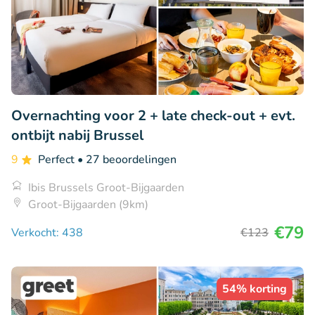
Overnachting voor 2 + late check-out + evt.
ontbijt nabij Brussel
9
Perfect
• 27 beoordelingen
Ibis Brussels Groot-Bijgaarden
Groot-Bijgaarden (9km)
€79
Verkocht: 438
€123
54% korting