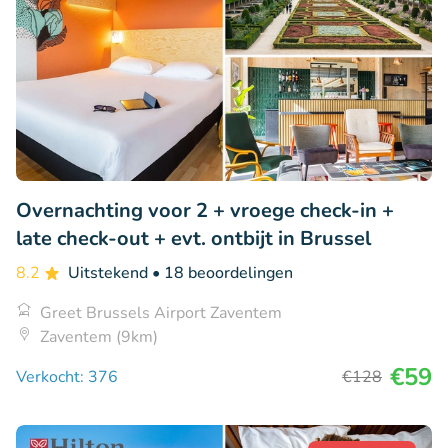
Overnachting voor 2 + vroege check-in +
late check-out + evt. ontbijt in Brussel
8.2
Uitstekend
• 18 beoordelingen
Greet Brussels Airport Zaventem
Zaventem (9km)
€59
Verkocht: 376
€128