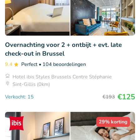
Overnachting voor 2 + ontbijt + evt. late
check-out in Brussel
9.4
Perfect
• 104 beoordelingen
Hotel ibis Styles Brussels Centre Stéphanie
Sint-Gillis (0km)
€125
Verkocht: 15
€193
29% korting