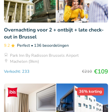
Overnachting voor 2 + ontbijt + late check-
out in Brussel
9.2
Perfect
• 136 beoordelingen
Park Inn By Radisson Brussels Airport
Machelen (9km)
€109
Verkocht: 233
€210
36% korting