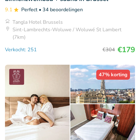
9.1
Perfect
• 34 beoordelingen
Tangla Hotel Brussels
Sint-Lambrechts-Woluwe / Woluwé St Lambert
(7km)
€179
Verkocht: 251
€304
47% korting