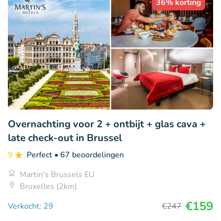
36% korting
Overnachting voor 2 + ontbijt + glas cava +
late check-out in Brussel
9
Perfect
• 67 beoordelingen
Martin's Brussels EU
Bruxelles (2km)
€159
Verkocht: 29
€247