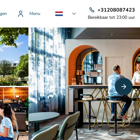
+31208087423
gen
Menu
Bereikbaar tot 23:00 uur