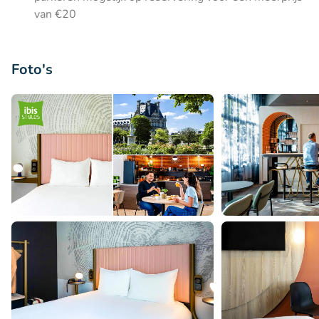
van €20
Foto's