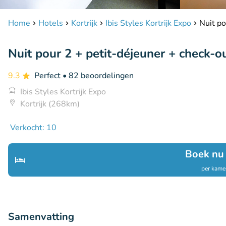
Home
Hotels
Kortrijk
Ibis Styles Kortrijk Expo
Nuit po
Nuit pour 2 + petit-déjeuner + check-out
9.3
Perfect
• 82 beoordelingen
Ibis Styles Kortrijk Expo
Kortrijk (268km)
Verkocht: 10
Boek nu
per kamer
Samenvatting