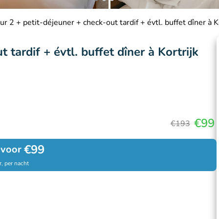
ur 2 + petit-déjeuner + check-out tardif + évtl. buffet dîner à Ko
 tardif + évtl. buffet dîner à Kortrijk
€99
€193
€99
 voor
, per nacht