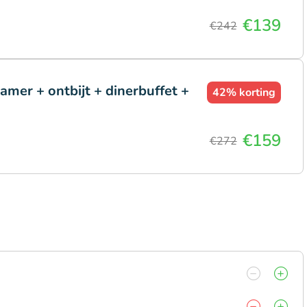
€139
€242
amer + ontbijt + dinerbuffet +
42%
korting
€159
€272