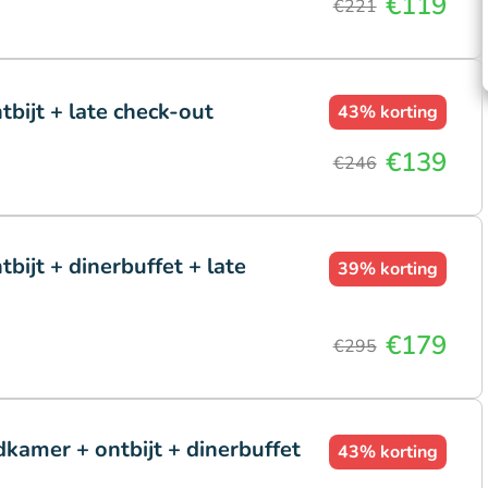
€119
€221
tbijt + late check-out
43%
korting
€139
€246
bijt + dinerbuffet + late
39%
korting
€179
€295
kamer + ontbijt + dinerbuffet
43%
korting