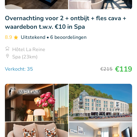
Overnachting voor 2 + ontbijt + fles cava +
waardebon t.w.v. €10 in Spa
8.9
Uitstekend
• 6 beoordelingen
Hôtel La Reine
Spa (23km)
€119
Verkocht: 35
€215