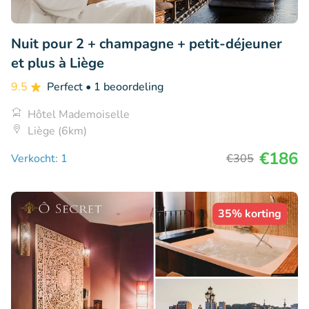
Nuit pour 2 + champagne + petit-déjeuner
et plus à Liège
9.5
Perfect
• 1 beoordeling
Hôtel Mademoiselle
Liège (6km)
€186
Verkocht: 1
€305
35% korting