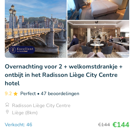
Overnachting voor 2 + welkomstdrankje +
ontbijt in het Radisson Liège City Centre
hotel
9.2
Perfect
• 47 beoordelingen
Radisson Liège City Centre
Liège (8km)
€144
Verkocht: 46
€144