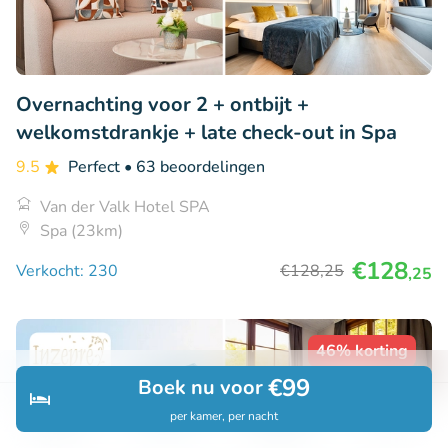
Overnachting voor 2 + ontbijt +
welkomstdrankje + late check-out in Spa
9.5
Perfect
• 63 beoordelingen
Van der Valk Hotel SPA
Spa (23km)
€128
Verkocht: 230
€128
,25
,25
46% korting
€99
Boek nu voor
per kamer, per nacht
Ontdek
Zoeken
Boekingen
Menu