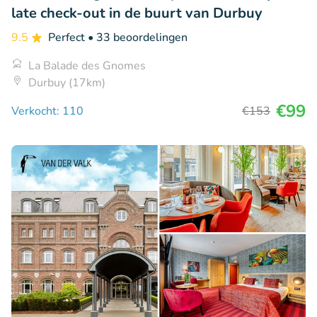
late check-out in de buurt van Durbuy
9.5
Perfect
• 33 beoordelingen
La Balade des Gnomes
Durbuy (17km)
€99
Verkocht: 110
€153