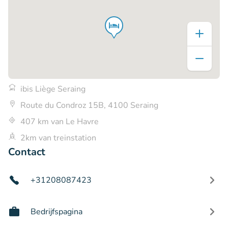
ibis Liège Seraing
Route du Condroz 15B, 4100 Seraing
407 km van Le Havre
2km van treinstation
Contact
+31208087423
Bedrijfspagina