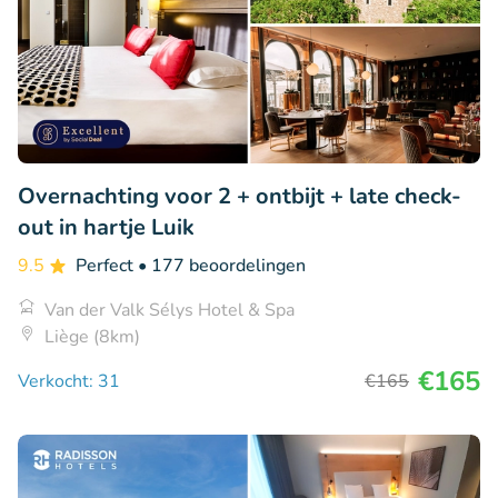
Overnachting voor 2 + ontbijt + late check-
out in hartje Luik
9.5
Perfect
• 177 beoordelingen
Van der Valk Sélys Hotel & Spa
Liège (8km)
€165
Verkocht: 31
€165