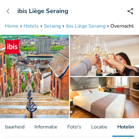
+31208087423
ibis Liège Seraing
Bereikbaar tot 23:00 uur
Home
Hotels
Seraing
ibis Liège Seraing
Overnachting
hikbaarheid
Informatie
Foto's
Locatie
Hotelinfo