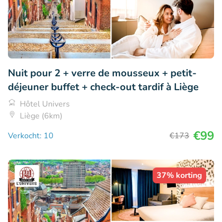
Nuit pour 2 + verre de mousseux + petit-
déjeuner buffet + check-out tardif à Liège
Hôtel Univers
Liège (6km)
€99
Verkocht: 10
€173
37% korting