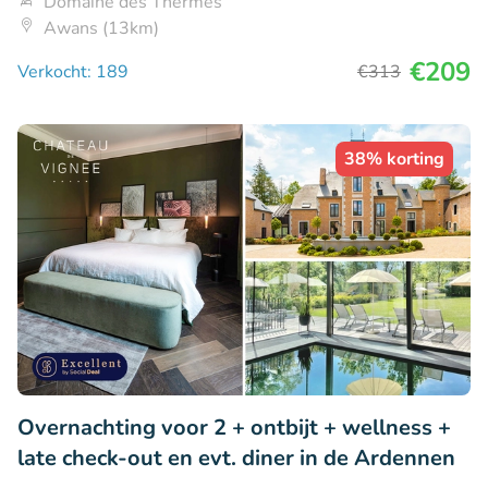
Domaine des Thermes
Awans (13km)
€209
Verkocht: 189
€313
38% korting
Overnachting voor 2 + ontbijt + wellness +
late check-out en evt. diner in de Ardennen