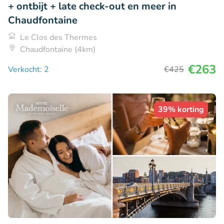
+ ontbijt + late check-out en meer in
Chaudfontaine
Le Clos des Thermes
Chaudfontaine (4km)
€263
Verkocht: 2
€425
39% korting