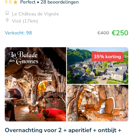
9.8
Perfect
• 28 beoordelingen
Le Château de Vignée
Visé (17km)
€250
Verkocht: 98
€400
35% korting
Overnachting voor 2 + aperitief + ontbijt +