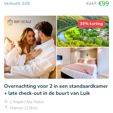
€99
Verkocht: 628
€217
39% korting
Overnachting voor 2 in een standaardkamer
+ late check-out in de buurt van Luik
L'Impéri'Ale Hotel
Hamoir (12km)