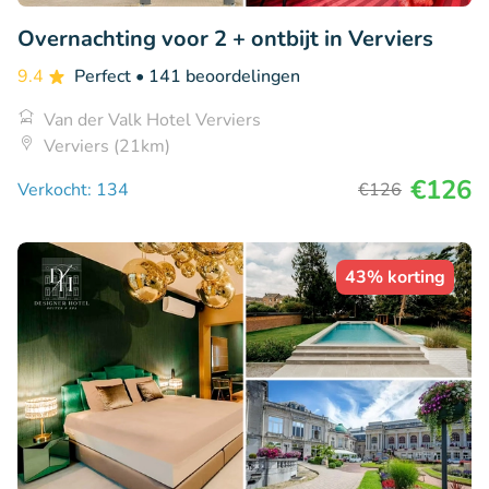
Overnachting voor 2 + ontbijt in Verviers
9.4
Perfect
• 141 beoordelingen
Van der Valk Hotel Verviers
Verviers (21km)
€126
Verkocht: 134
€126
43% korting