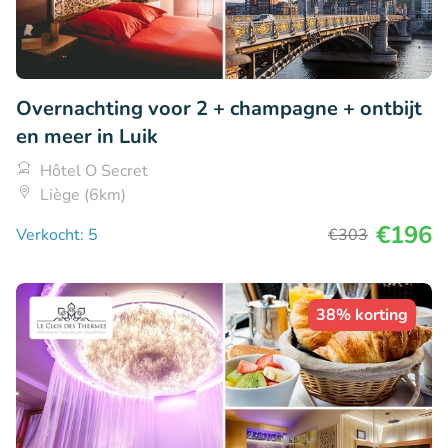
Overnachting voor 2 + champagne + ontbijt
en meer in Luik
Hôtel O Secret
Liège (6km)
€196
Verkocht: 5
€303
38% korting