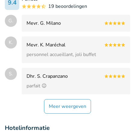
9.4
19 beoordelingen
G.
Mevr. G. Milano
K.
Mevr. K. Maréchal
personnel accueillant, joli buffet
S.
Dhr. S. Crapanzano
parfait 😉
Meer weergeven
Hotelinformatie