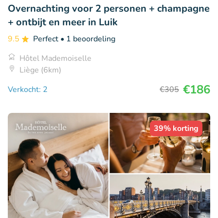
Overnachting voor 2 personen + champagne
+ ontbijt en meer in Luik
9.5
Perfect
• 1 beoordeling
Hôtel Mademoiselle
Liège (6km)
€186
Verkocht: 2
€305
39% korting