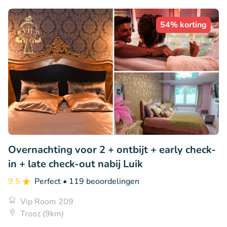
54% korting
Overnachting voor 2 + ontbijt + early check-
in + late check-out nabij Luik
9.5
Perfect
• 119 beoordelingen
Vip Room 209
Trooz (9km)