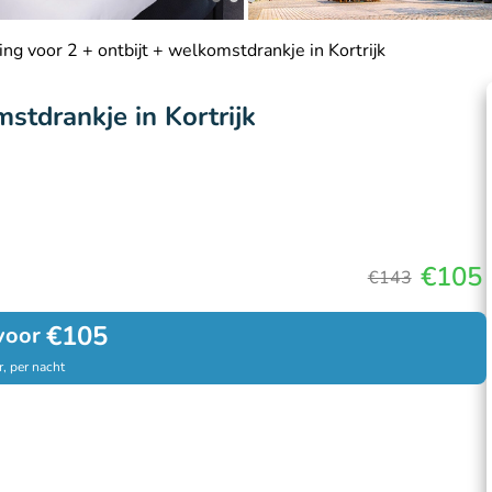
ng voor 2 + ontbijt + welkomstdrankje in Kortrijk
stdrankje in Kortrijk
€105
€143
€105
voor
, per nacht