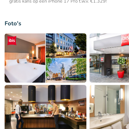
gratis kans op een iPhone 17 Pro t.w.v. €1.329!
Foto's