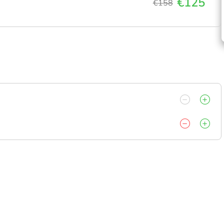
€125
€158