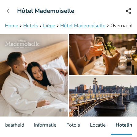
+31208087423
Hôtel Mademoiselle
Bereikbaar tot 23:00 uur
Home
Hotels
Liège
Hôtel Mademoiselle
Overnachtin
hikbaarheid
Informatie
Foto's
Locatie
Hotelinfo