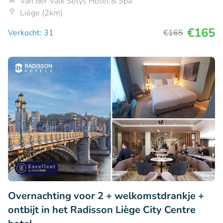
Van der Valk Sélys Hotel & Spa
Liège (2km)
€165
Verkocht: 31
€165
Overnachting voor 2 + welkomstdrankje +
ontbijt in het Radisson Liège City Centre