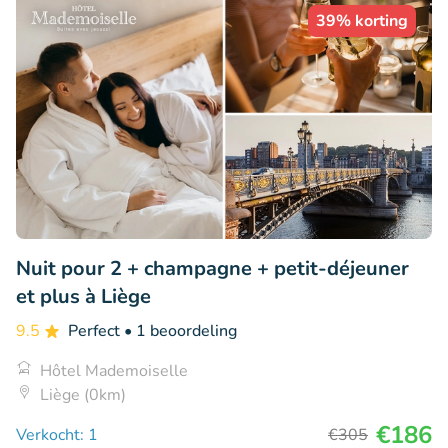
39% korting
Nuit pour 2 + champagne + petit-déjeuner
et plus à Liège
9.5
Perfect
• 1 beoordeling
Hôtel Mademoiselle
Liège (0km)
€186
Verkocht: 1
€305