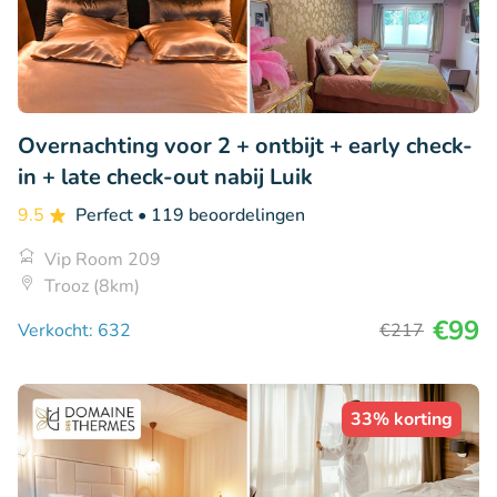
Overnachting voor 2 + ontbijt + early check-
in + late check-out nabij Luik
9.5
Perfect
• 119 beoordelingen
Vip Room 209
Trooz (8km)
€99
Verkocht: 632
€217
33% korting