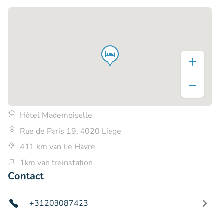
Hôtel Mademoiselle
Rue de Paris 19, 4020 Liège
411 km van Le Havre
1km van treinstation
Contact
+31208087423