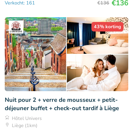
€136
Verkocht: 161
€136
43% korting
Nuit pour 2 + verre de mousseux + petit-
déjeuner buffet + check-out tardif à Liège
Hôtel Univers
Liège (1km)