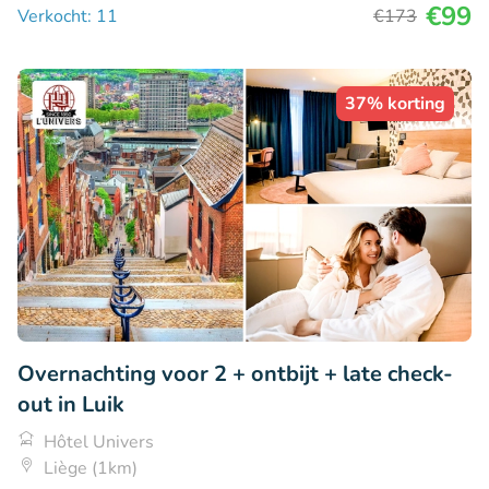
€99
Verkocht: 11
€173
37% korting
Overnachting voor 2 + ontbijt + late check-
out in Luik
Hôtel Univers
Liège (1km)