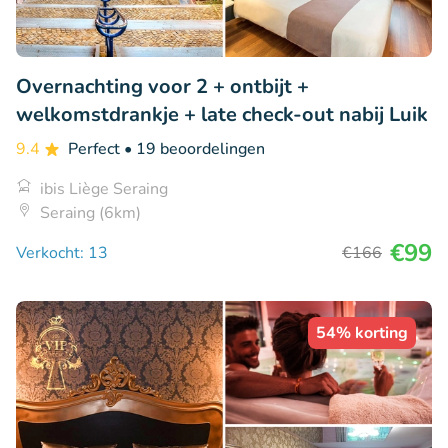
Overnachting voor 2 + ontbijt +
welkomstdrankje + late check-out nabij Luik
9.4
Perfect
• 19 beoordelingen
ibis Liège Seraing
Seraing (6km)
€99
Verkocht: 13
€166
54% korting