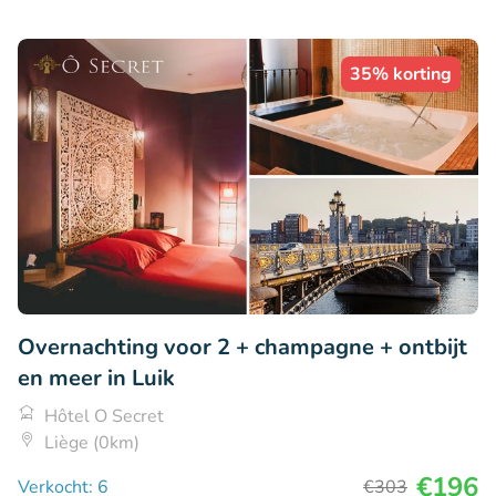
35% korting
Overnachting voor 2 + champagne + ontbijt
en meer in Luik
Hôtel O Secret
Liège (0km)
€196
Verkocht: 6
€303