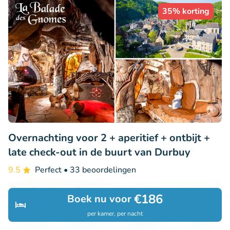
35% korting
Overnachting voor 2 + aperitief + ontbijt +
late check-out in de buurt van Durbuy
9.5
Perfect
• 33 beoordelingen
La Balade des Gnomes
€186
Boek nu voor
Durbuy (11km)
per kamer, per nacht
Ontdek
Zoeken
Boekingen
Menu
€99
Verkocht: 110
€153