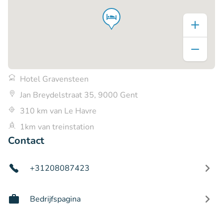
Hotel Gravensteen
Jan Breydelstraat 35, 9000 Gent
310 km van Le Havre
1km van treinstation
Contact
+31208087423
Bedrijfspagina