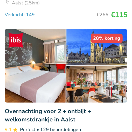
Aalst (25km)
€115
Verkocht: 149
€266
28% korting
Overnachting voor 2 + ontbijt +
welkomstdrankje in Aalst
9.1
Perfect
• 129 beoordelingen