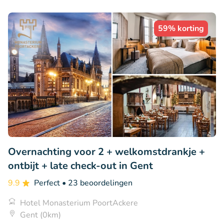
59% korting
Overnachting voor 2 + welkomstdrankje +
ontbijt + late check-out in Gent
9.9
Perfect
• 23 beoordelingen
Hotel Monasterium PoortAckere
Gent (0km)