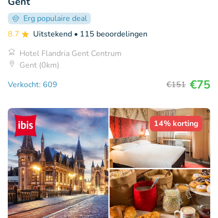
Gent
Erg populaire deal
8.7
Uitstekend
• 115 beoordelingen
Hotel Flandria Gent Centrum
Gent (0km)
€75
Verkocht: 609
€151
14% korting