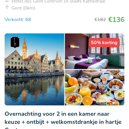
Hotel ibis Gent Centrum St-Baafs Kathedraal
Gent (0km)
€136
Verkocht: 68
€182
50% korting
Overnachting voor 2 in een kamer naar
keuze + ontbijt + welkomstdrankje in hartje