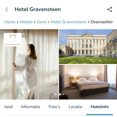
+31208087423
Hotel Gravensteen
Bereikbaar tot 23:00 uur
Home
Hotels
Gent
Hotel Gravensteen
Overnachting v
aarheid
Informatie
Foto's
Locatie
Hotelinfo