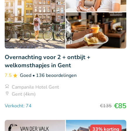
Overnachting voor 2 + ontbijt +
welkomsthapjes in Gent
7.5
Goed
• 136 beoordelingen
Campanile Hotel Gent
Gent (4km)
€85
Verkocht: 74
€135
33% korting