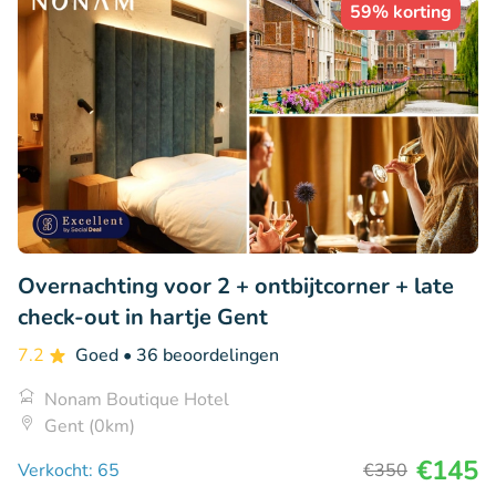
59% korting
Overnachting voor 2 + ontbijtcorner + late
check-out in hartje Gent
7.2
Goed
• 36 beoordelingen
Nonam Boutique Hotel
Gent (0km)
€145
Verkocht: 65
€350