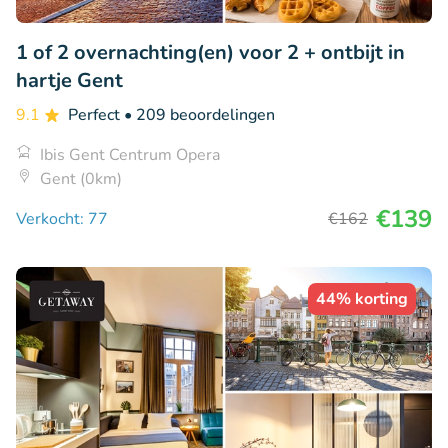
1 of 2 overnachting(en) voor 2 + ontbijt in
hartje Gent
9.1
Perfect
• 209 beoordelingen
Ibis Gent Centrum Opera
Gent (0km)
€139
Verkocht: 77
€162
44% korting