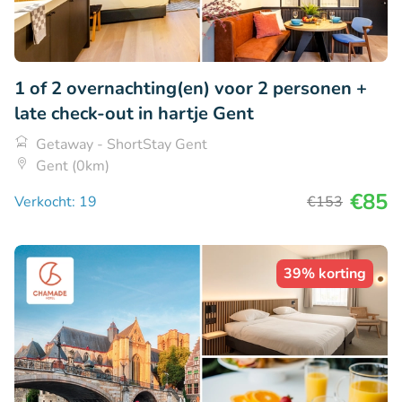
1 of 2 overnachting(en) voor 2 personen +
late check-out in hartje Gent
Getaway - ShortStay Gent
Gent (0km)
€85
Verkocht: 19
€153
39% korting