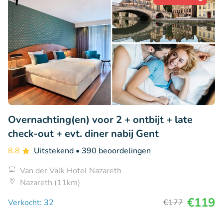
Overnachting(en) voor 2 + ontbijt + late
check-out + evt. diner nabij Gent
8.8
Uitstekend
• 390 beoordelingen
Van der Valk Hotel Nazareth
Nazareth (11km)
€119
Verkocht: 32
€177