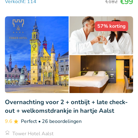
€99
Verkocht: 114
€182
57% korting
Overnachting voor 2 + ontbijt + late check-
out + welkomstdrankje in hartje Aalst
9.6
Perfect
• 26 beoordelingen
Tower Hotel Aalst