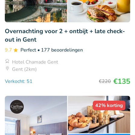
Overnachting voor 2 + ontbijt + late check-
out in Gent
9.7
Perfect
• 177 beoordelingen
Hotel Chamade Gent
Gent (2km)
€135
Verkocht: 51
€220
42% korting