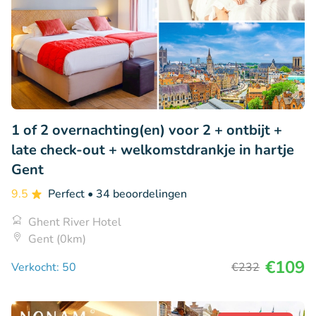
1 of 2 overnachting(en) voor 2 + ontbijt +
late check-out + welkomstdrankje in hartje
Gent
9.5
Perfect
• 34 beoordelingen
Ghent River Hotel
Gent (0km)
€109
Verkocht: 50
€232