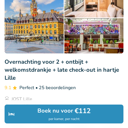
Overnachting voor 2 + ontbijt +
welkomstdrankje + late check-out in hartje
Lille
9.1
Perfect
• 25 beoordelingen
JOST Lille
Lille (17km)
€112
Boek nu voor
€95
Verkocht: 136
€112
,36
,50
per kamer, per nacht
Ontdek
Zoeken
Boekingen
Menu