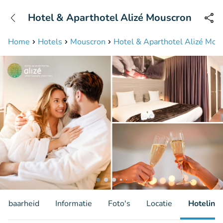
+31208087423
Hotel & Aparthotel Alizé Mouscron
Bereikbaar tot 23:00 uur
Home
Hotels
Mouscron
Hotel & Aparthotel Alizé Mou
hikbaarheid
Informatie
Foto's
Locatie
Hotelinfo