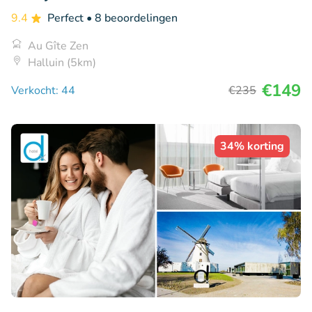
9.4
Perfect
• 8 beoordelingen
Au Gîte Zen
Halluin (5km)
€149
Verkocht: 44
€235
34% korting