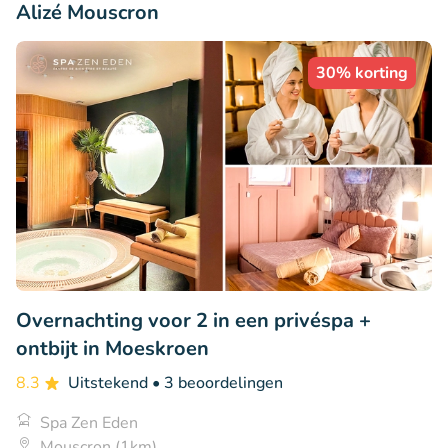
Alizé Mouscron
30% korting
Overnachting voor 2 in een privéspa +
ontbijt in Moeskroen
8.3
Uitstekend
• 3 beoordelingen
Spa Zen Eden
Mouscron (1km)