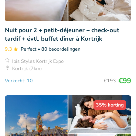
Nuit pour 2 + petit-déjeuner + check-out
tardif + évtl. buffet dîner à Kortrijk
9.3
Perfect
• 80 beoordelingen
Ibis Styles Kortrijk Expo
Kortrijk (7km)
€99
Verkocht: 10
€193
35% korting