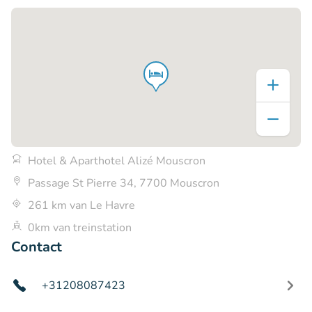
Hotel & Aparthotel Alizé Mouscron
Passage St Pierre 34, 7700 Mouscron
261 km van Le Havre
0km van treinstation
Contact
+31208087423