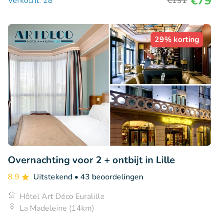
€79
Verkocht: 28
€131
29% korting
Overnachting voor 2 + ontbijt in Lille
8.9
Uitstekend
• 43 beoordelingen
Hôtel Art Déco Euralille
La Madeleine (14km)