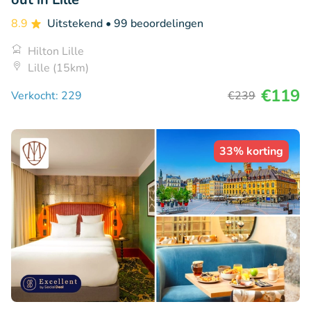
8.9
Uitstekend
• 99 beoordelingen
Hilton Lille
Lille (15km)
€119
Verkocht: 229
€239
33% korting