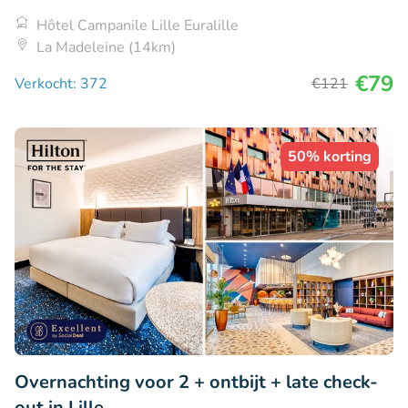
Hôtel Campanile Lille Euralille
La Madeleine (14km)
€79
Verkocht: 372
€121
50% korting
Overnachting voor 2 + ontbijt + late check-
out in Lille