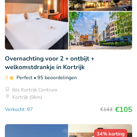
Overnachting voor 2 + ontbijt +
welkomstdrankje in Kortrijk
9
Perfect
• 95 beoordelingen
Ibis Kortrijk Centrum
Kortrijk (9km)
€105
Verkocht: 97
€143
34% korting