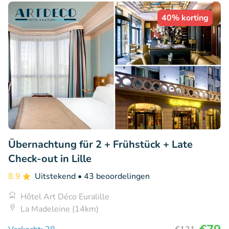
40% korting
Übernachtung für 2 + Frühstück + Late
Check-out in Lille
8.9
Uitstekend
• 43 beoordelingen
Hôtel Art Déco Euralille
La Madeleine (14km)