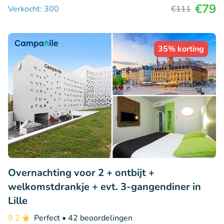
€79
Verkocht: 300
€111
35% korting
Overnachting voor 2 + ontbijt +
welkomstdrankje + evt. 3-gangendiner in
Lille
9.2
Perfect
• 42 beoordelingen