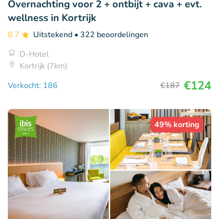
Overnachting voor 2 + ontbijt + cava + evt.
wellness in Kortrijk
8.7
Uitstekend
• 322 beoordelingen
D-Hotel
Kortrijk (7km)
€124
Verkocht: 186
€187
49% korting