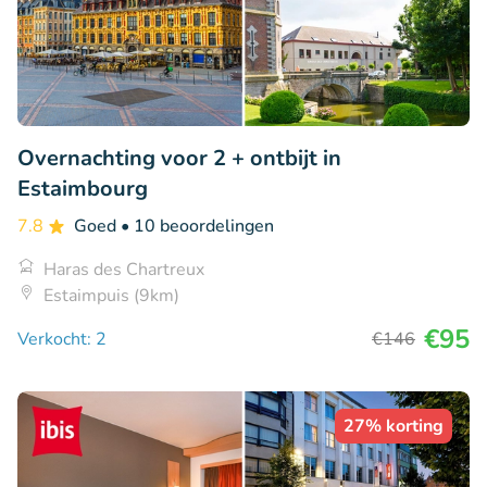
Overnachting voor 2 + ontbijt in
Estaimbourg
7.8
Goed
• 10 beoordelingen
Haras des Chartreux
Estaimpuis (9km)
€95
Verkocht: 2
€146
27% korting