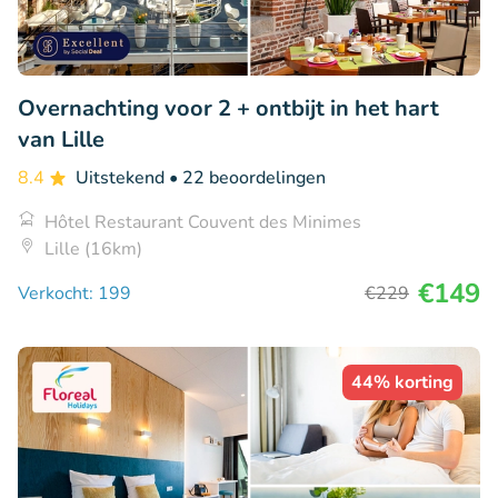
Overnachting voor 2 + ontbijt in het hart
van Lille
8.4
Uitstekend
• 22 beoordelingen
Hôtel Restaurant Couvent des Minimes
Lille (16km)
€149
Verkocht: 199
€229
44% korting