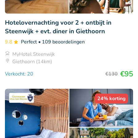
Hotelovernachting voor 2 + ontbijt in
Steenwijk + evt. diner in Giethoorn
9.8
Perfect
• 109 beoordelingen
MyHotel Steenwijk
Giethoorn (14km)
€95
Verkocht: 20
€130
24% korting