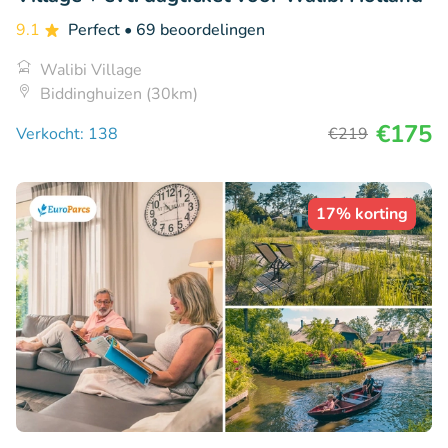
9.1
Perfect
• 69 beoordelingen
Walibi Village
Biddinghuizen (30km)
€175
Verkocht: 138
€219
17% korting