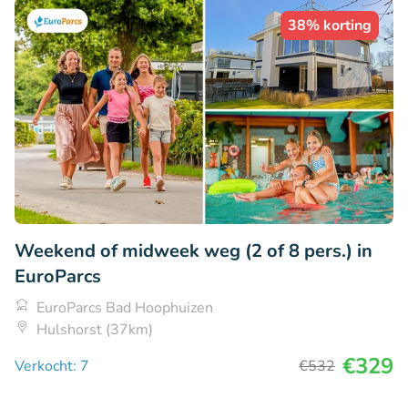
38% korting
Weekend of midweek weg (2 of 8 pers.) in
EuroParcs
EuroParcs Bad Hoophuizen
Hulshorst (37km)
€329
Verkocht: 7
€532