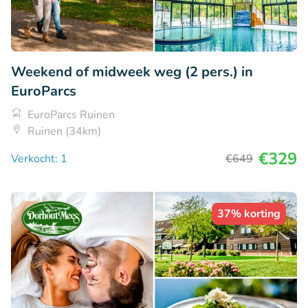
Weekend of midweek weg (2 pers.) in
EuroParcs
EuroParcs Ruinen
Ruinen (34km)
€329
Verkocht: 1
€649
37% korting