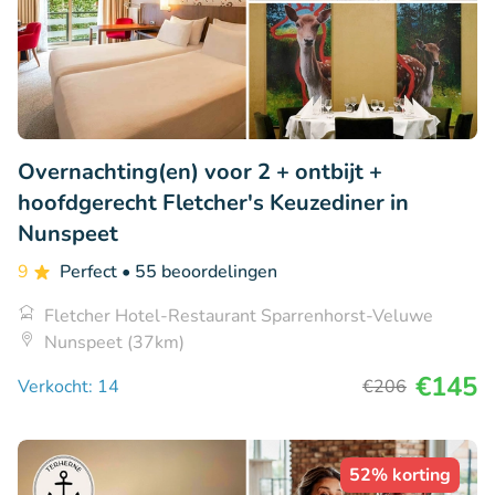
Overnachting(en) voor 2 + ontbijt +
hoofdgerecht Fletcher's Keuzediner in
Nunspeet
9
Perfect
• 55 beoordelingen
Fletcher Hotel-Restaurant Sparrenhorst-Veluwe
Nunspeet (37km)
€145
Verkocht: 14
€206
52% korting