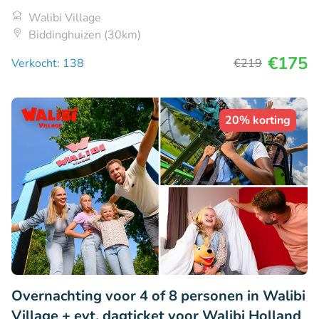
Walibi Village
Biddinghuizen (30km)
€175
Verkocht: 138
€219
20% korting
Overnachting voor 4 of 8 personen in Walibi
Village + evt. dagticket voor Walibi Holland