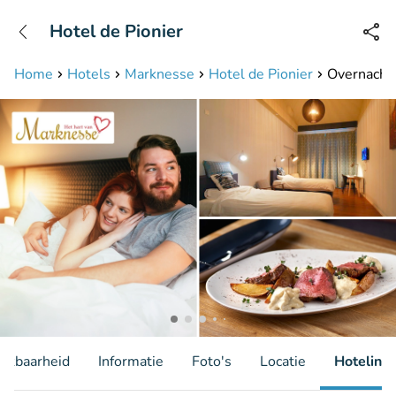
+31208087423
Hotel de Pionier
Bereikbaar tot 23:00 uur
Home
Hotels
Marknesse
Hotel de Pionier
Overnachti
hikbaarheid
Informatie
Foto's
Locatie
Hotelinfo