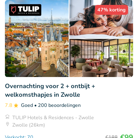
47% korting
Overnachting voor 2 + ontbijt +
welkomsthapjes in Zwolle
7.8
Goed
• 200 beoordelingen
TULIP Hotels & Residences - Zwolle
Zwolle (26km)
€99
Verkocht: 70
€188