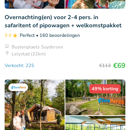
Overnachting(en) voor 2-4 pers. in
safaritent of pipowagen + welkomstpakket
9.6
Perfect
• 160 beoordelingen
Buytenplaets Suydersee
Lelystad (32km)
€69
Verkocht: 225
€113
49% korting