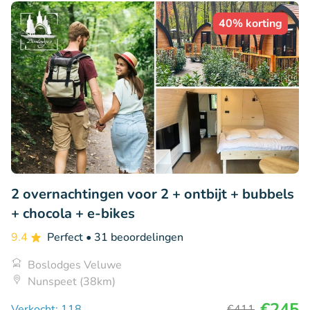
40% korting
2 overnachtingen voor 2 + ontbijt + bubbels
+ chocola + e-bikes
9.4
Perfect
• 31 beoordelingen
Boslodges Veluwe
Nunspeet (38km)
€245
Verkocht: 118
€411