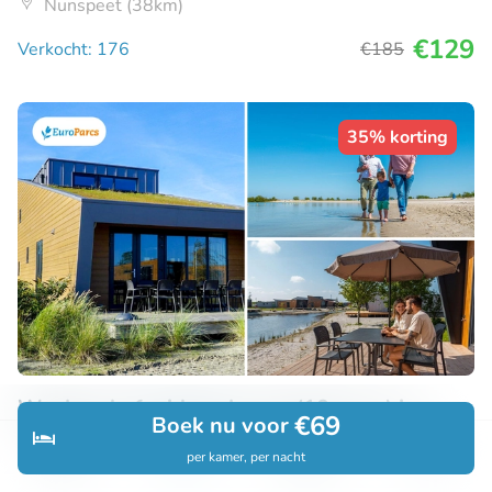
Nunspeet (38km)
€129
Verkocht: 176
€185
35% korting
Weekend of midweek weg (10 pers.) in
€69
Boek nu voor
EuroParcs
per kamer, per nacht
Ontdek
Zoeken
Boekingen
Menu
EuroParcs Hindeloopen