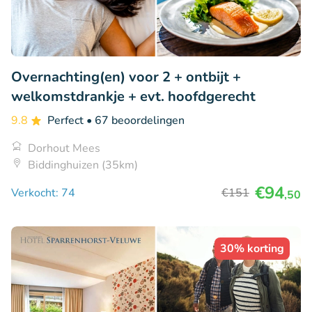
Overnachting(en) voor 2 + ontbijt +
welkomstdrankje + evt. hoofdgerecht
9.8
Perfect
• 67 beoordelingen
Dorhout Mees
Biddinghuizen (35km)
€94
Verkocht: 74
€151
,50
30% korting