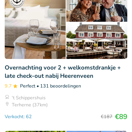
Overnachting voor 2 + welkomstdrankje +
late check-out nabij Heerenveen
9.7
Perfect
• 131 beoordelingen
't Schippershuis
Terherne (37km)
€89
Verkocht: 62
€187