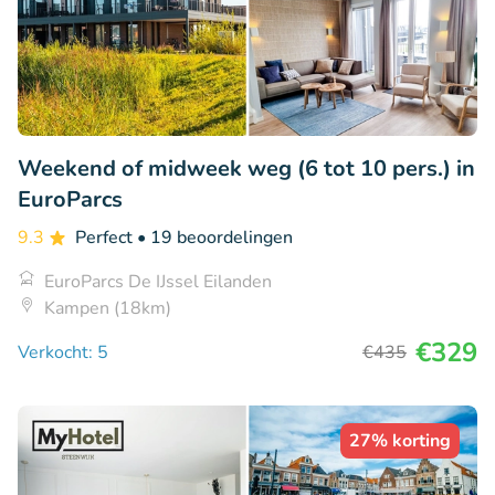
Weekend of midweek weg (6 tot 10 pers.) in
EuroParcs
9.3
Perfect
• 19 beoordelingen
EuroParcs De IJssel Eilanden
Kampen (18km)
€329
Verkocht: 5
€435
27% korting