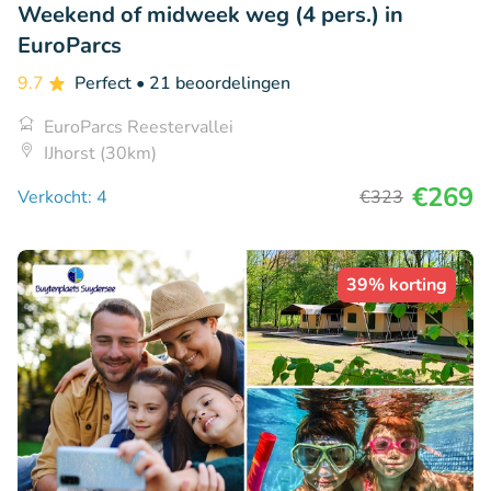
Weekend of midweek weg (4 pers.) in
EuroParcs
9.7
Perfect
• 21 beoordelingen
EuroParcs Reestervallei
IJhorst (30km)
€269
Verkocht: 4
€323
39% korting