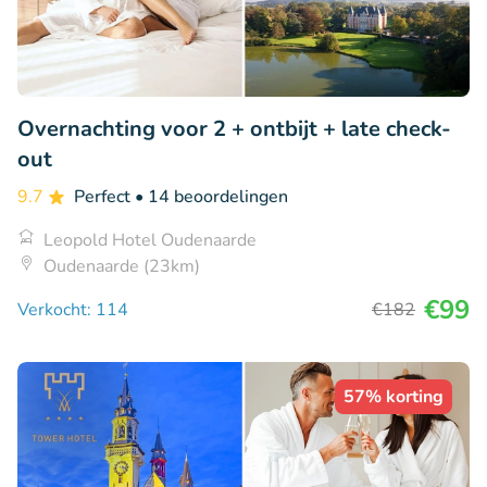
Overnachting voor 2 + ontbijt + late check-
out
9.7
Perfect
• 14 beoordelingen
Leopold Hotel Oudenaarde
Oudenaarde (23km)
€99
Verkocht: 114
€182
57% korting