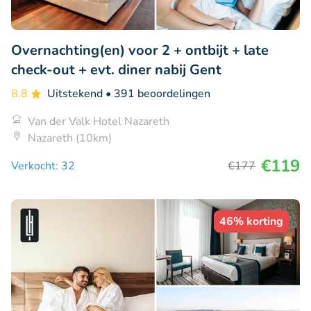
Overnachting(en) voor 2 + ontbijt + late
check-out + evt. diner nabij Gent
8.8
Uitstekend
• 391 beoordelingen
Van der Valk Hotel Nazareth
Nazareth (10km)
€119
Verkocht: 32
€177
46% korting