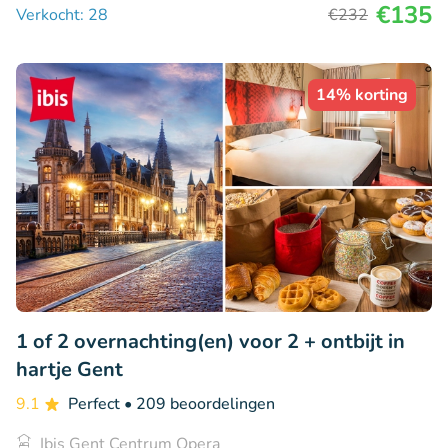
€135
Verkocht: 28
€232
14% korting
1 of 2 overnachting(en) voor 2 + ontbijt in
hartje Gent
9.1
Perfect
• 209 beoordelingen
Ibis Gent Centrum Opera