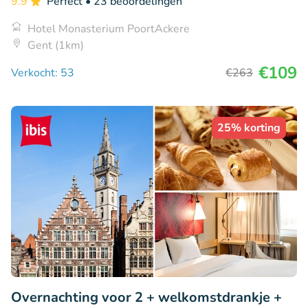
9.9
Perfect
• 23 beoordelingen
Hotel Monasterium PoortAckere
Gent (1km)
€109
Verkocht: 53
€263
25% korting
Overnachting voor 2 + welkomstdrankje +