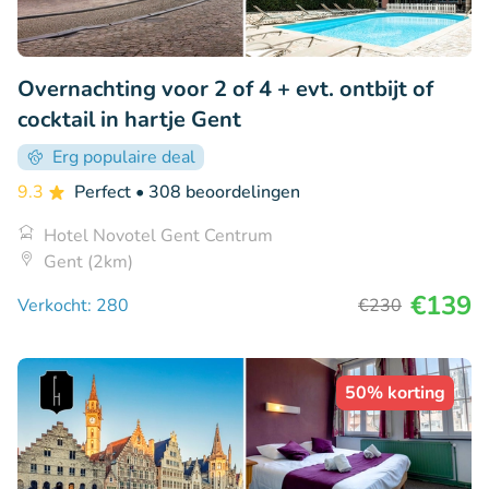
Overnachting voor 2 of 4 + evt. ontbijt of
cocktail in hartje Gent
Erg populaire deal
9.3
Perfect
• 308 beoordelingen
Hotel Novotel Gent Centrum
Gent (2km)
€139
Verkocht: 280
€230
50% korting