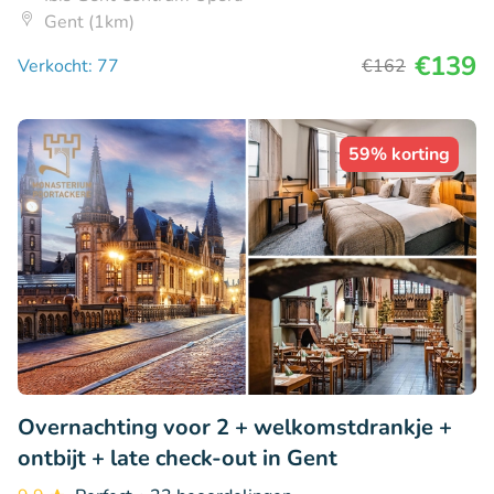
Gent (1km)
€139
Verkocht: 77
€162
59% korting
Overnachting voor 2 + welkomstdrankje +
ontbijt + late check-out in Gent