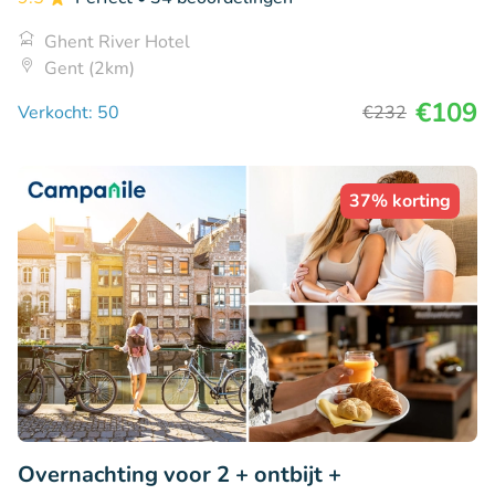
Ghent River Hotel
Gent (2km)
€109
Verkocht: 50
€232
37% korting
Overnachting voor 2 + ontbijt +