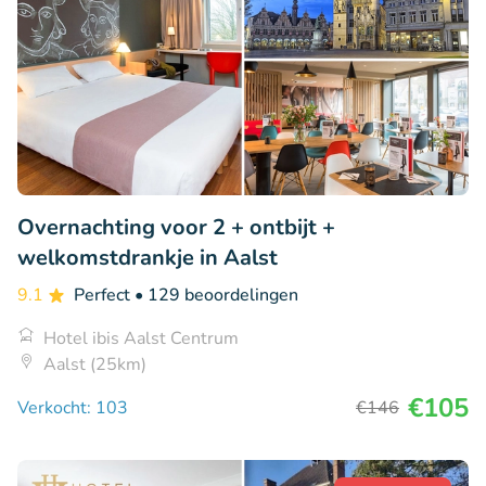
Overnachting voor 2 + ontbijt +
welkomstdrankje in Aalst
9.1
Perfect
• 129 beoordelingen
Hotel ibis Aalst Centrum
Aalst (25km)
€105
Verkocht: 103
€146