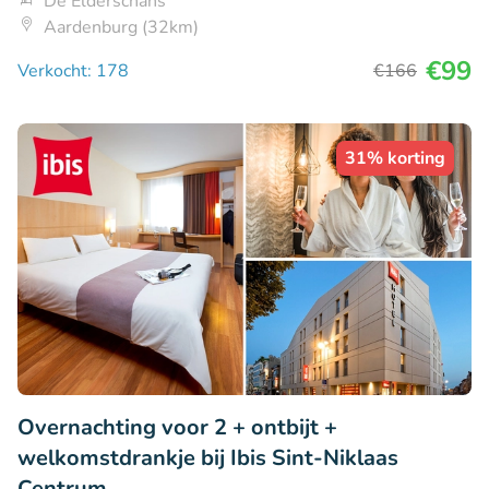
De Elderschans
Aardenburg (32km)
€99
Verkocht: 178
€166
31% korting
Overnachting voor 2 + ontbijt +
welkomstdrankje bij Ibis Sint-Niklaas
Centrum