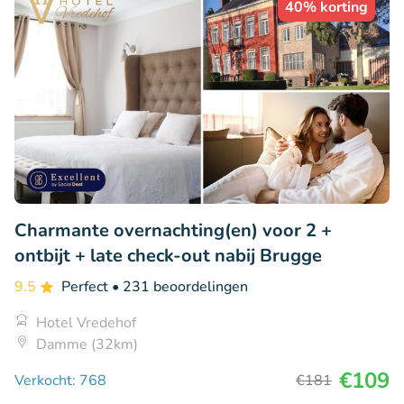
40% korting
Charmante overnachting(en) voor 2 +
ontbijt + late check-out nabij Brugge
9.5
Perfect
• 231 beoordelingen
Hotel Vredehof
Damme (32km)
€109
Verkocht: 768
€181