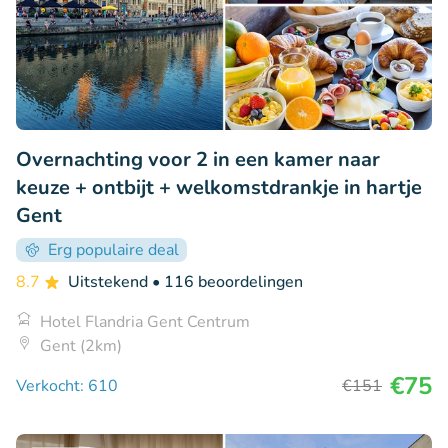
Overnachting voor 2 in een kamer naar
keuze + ontbijt + welkomstdrankje in hartje
Gent
Erg populaire deal
8.7
Uitstekend
• 116 beoordelingen
Hotel Flandria Gent Centrum
Gent (2km)
€75
Verkocht: 610
€151