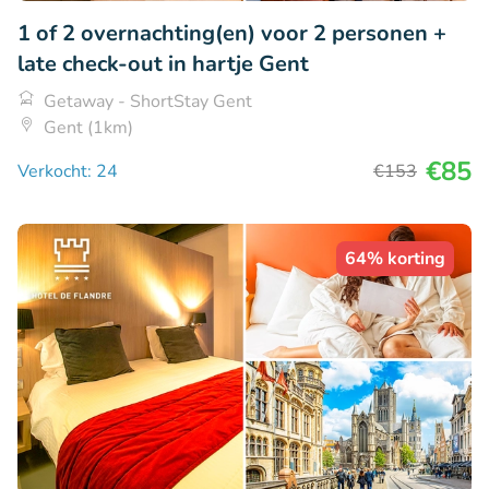
1 of 2 overnachting(en) voor 2 personen +
late check-out in hartje Gent
Getaway - ShortStay Gent
Gent (1km)
€85
Verkocht: 24
€153
64% korting