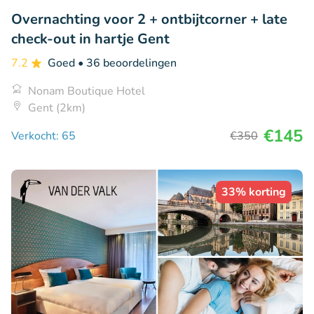
Overnachting voor 2 + ontbijtcorner + late
check-out in hartje Gent
7.2
Goed
• 36 beoordelingen
Nonam Boutique Hotel
Gent (2km)
€145
Verkocht: 65
€350
33% korting