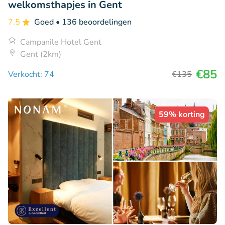
welkomsthapjes in Gent
7.5
Goed
• 136 beoordelingen
Campanile Hotel Gent
Gent (2km)
€85
Verkocht: 74
€135
59% korting