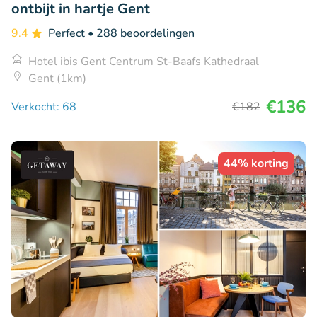
ontbijt in hartje Gent
9.4
Perfect
• 288 beoordelingen
Hotel ibis Gent Centrum St-Baafs Kathedraal
Gent (1km)
€136
Verkocht: 68
€182
44% korting