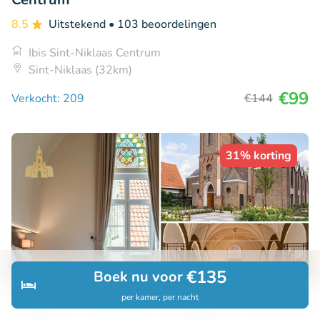
8.5
Uitstekend
• 103 beoordelingen
Ibis Sint-Niklaas Centrum
Sint-Niklaas (32km)
€99
Verkocht: 209
€144
31% korting
€135
Boek nu voor
per kamer, per nacht
Ontdek
Zoeken
Boekingen
Menu