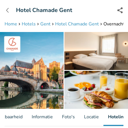
+31208087423
Hotel Chamade Gent
Bereikbaar tot 23:00 uur
Home
Hotels
Gent
Hotel Chamade Gent
Overnachtin
hikbaarheid
Informatie
Foto's
Locatie
Hotelinfo