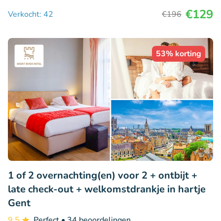
€129
Verkocht: 42
€196
53% korting
1 of 2 overnachting(en) voor 2 + ontbijt +
late check-out + welkomstdrankje in hartje
Gent
9.5
Perfect
• 34 beoordelingen