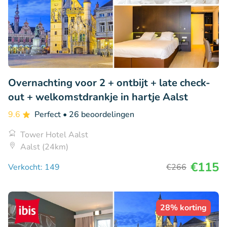
Overnachting voor 2 + ontbijt + late check-
out + welkomstdrankje in hartje Aalst
9.6
Perfect
• 26 beoordelingen
Tower Hotel Aalst
Aalst (24km)
€115
Verkocht: 149
€266
28% korting