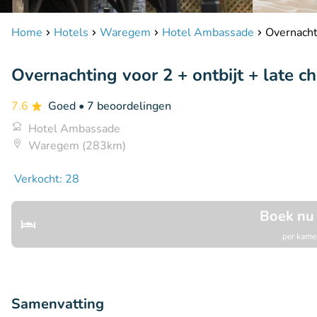
Home
Hotels
Waregem
Hotel Ambassade
Overnacht
Overnachting voor 2 + ontbijt + late 
7.6
Goed
• 7 beoordelingen
Hotel Ambassade
Waregem (283km)
Verkocht: 28
Boek nu
per kamer
Samenvatting