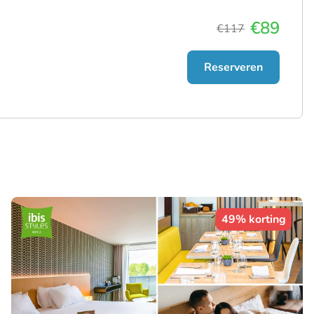
€89
€117
Reserveren
49% korting