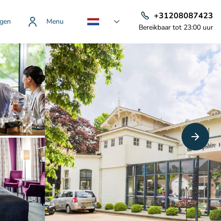
+31208087423
gen
Menu
Bereikbaar tot 23:00 uur