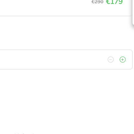
€179
€290