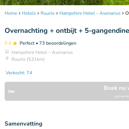
Home
Hotels
Ruurlo
Hampshire Hotel – Avenarius
O
Overnachting + ontbijt + 5-gangendine
9.6
Perfect
• 73 beoordelingen
Hampshire Hotel – Avenarius
Ruurlo (531km)
Verkocht: 74
Boek nu 
per kamer
Samenvatting