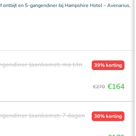
f ontbijt en 5-gangendiner bij Hampshire Hotel – Avenarius,
angendiner (aankomst: ma t/m
39%
korting
€164
€270
angendiner (aankomst: 7 dagen
38%
korting