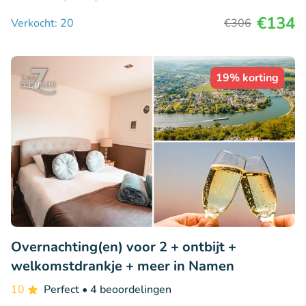
€134
Verkocht: 20
€306
19% korting
Overnachting(en) voor 2 + ontbijt +
welkomstdrankje + meer in Namen
10
Perfect
• 4 beoordelingen