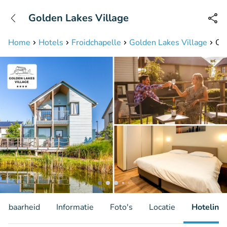
+31208087423
Golden Lakes Village
Bereikbaar tot 23:00 uur
Home
Hotels
Froidchapelle
Golden Lakes Village
Ove
hikbaarheid
Informatie
Foto's
Locatie
Hotelinfo