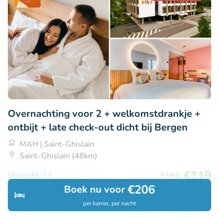
Overnachting voor 2 + welkomstdrankje +
ontbijt + late check-out dicht bij Bergen
MAH | Saint-Ghislain
Saint-Ghislain (48km)
€119
Verkocht: 11
€161
€206
Boek nu voor
per kamer, per nacht
Ontdek
Zoeken
Boekingen
Menu
38% korting