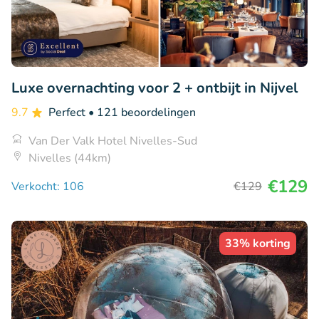
Luxe overnachting voor 2 + ontbijt in Nijvel
9.7
Perfect
• 121 beoordelingen
Van Der Valk Hotel Nivelles-Sud
Nivelles (44km)
€129
Verkocht: 106
€129
33% korting