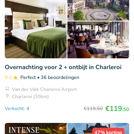
Overnachting voor 2 + ontbijt in Charleroi
9.3
Perfect
• 36 beoordelingen
Van der Valk Charleroi Airport
Charleroi (30km)
€119
Verkocht: 4
€119
,50
,50
47% korting