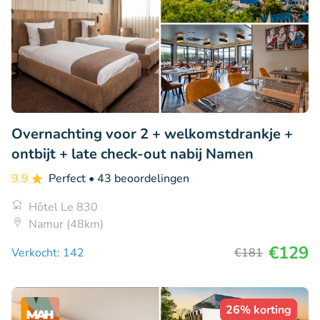
Overnachting voor 2 + welkomstdrankje +
ontbijt + late check-out nabij Namen
9.9
Perfect
• 43 beoordelingen
Hôtel Le 830
Namur (48km)
€129
Verkocht: 142
€181
26% korting