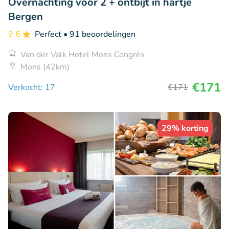
Overnachting voor 2 + ontbijt in hartje
Bergen
9.6
Perfect
• 91 beoordelingen
Van der Valk Hotel Mons Congrès
Mons (42km)
€171
Verkocht: 17
€171
29% korting