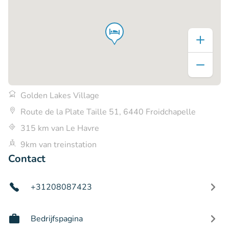
Golden Lakes Village
Route de la Plate Taille 51, 6440 Froidchapelle
315 km van Le Havre
9km van treinstation
Contact
+31208087423
Bedrijfspagina