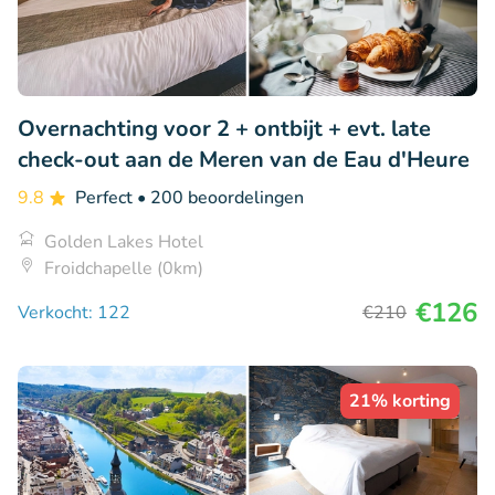
Overnachting voor 2 + ontbijt + evt. late
check-out aan de Meren van de Eau d'Heure
9.8
Perfect
• 200 beoordelingen
Golden Lakes Hotel
Froidchapelle (0km)
€126
Verkocht: 122
€210
21% korting