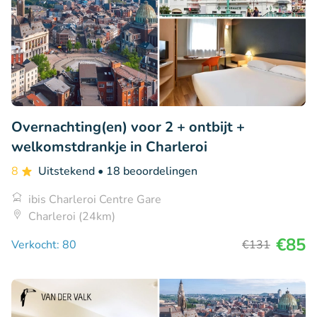
Overnachting(en) voor 2 + ontbijt +
welkomstdrankje in Charleroi
8
Uitstekend
• 18 beoordelingen
ibis Charleroi Centre Gare
Charleroi (24km)
€85
Verkocht: 80
€131