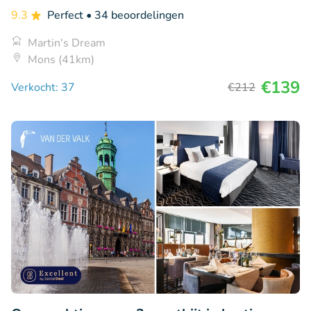
9.3
Perfect
• 34 beoordelingen
Martin's Dream
Mons (41km)
€139
Verkocht: 37
€212