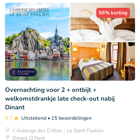
56% korting
Overnachting voor 2 + ontbijt +
welkomstdrankje late check-out nabij
Dinant
8.7
Uitstekend
• 15 beoordelingen
L'Auberge des Crêtes - Le Saint Paulien
Dinant (37km)