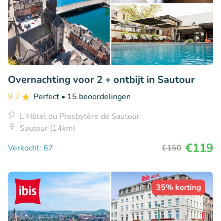
Overnachting voor 2 + ontbijt in Sautour
9.7
Perfect
• 15 beoordelingen
L'Hôtel du Presbytère de Sautour
Sautour (14km)
€119
Verkocht: 67
€150
35% korting