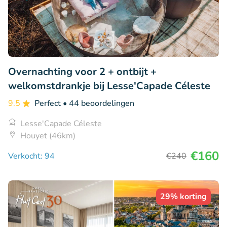
Overnachting voor 2 + ontbijt +
welkomstdrankje bij Lesse'Capade Céleste
9.5
Perfect
• 44 beoordelingen
Lesse'Capade Céleste
Houyet (46km)
€160
Verkocht: 94
€240
29% korting