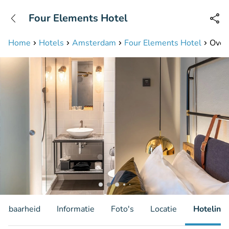
+31208087423
Four Elements Hotel
Bereikbaar tot 23:00 uur
Home
Hotels
Amsterdam
Four Elements Hotel
Overn
hikbaarheid
Informatie
Foto's
Locatie
Hotelinfo