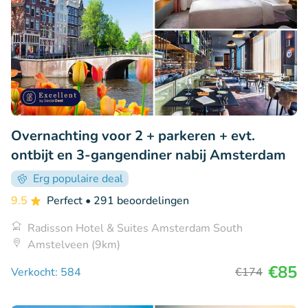
Overnachting voor 2 + parkeren + evt.
ontbijt en 3-gangendiner nabij Amsterdam
Erg populaire deal
9.5
Perfect
• 291 beoordelingen
Radisson Hotel & Suites Amsterdam South
Amstelveen (9km)
€85
Verkocht: 584
€174