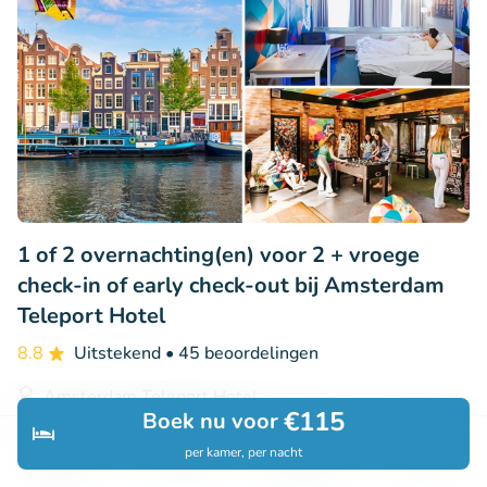
1 of 2 overnachting(en) voor 2 + vroege
check-in of early check-out bij Amsterdam
Teleport Hotel
8.8
Uitstekend
• 45 beoordelingen
Amsterdam Teleport Hotel
€115
Boek nu voor
Amsterdam (12km)
per kamer, per nacht
€96
Ontdek
Zoeken
Boekingen
Menu
Verkocht: 3
€96
,80
,80