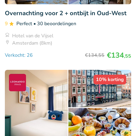
Overnachting voor 2 + ontbijt in Oud-West
9
Perfect
• 30 beoordelingen
Hotel van de Vijsel
Amsterdam (8km)
€134
Verkocht: 26
€134
,55
,55
10% korting