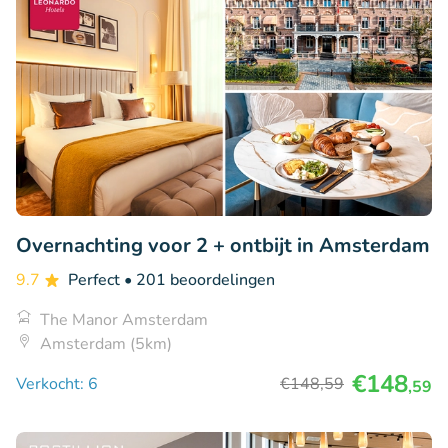
Overnachting voor 2 + ontbijt in Amsterdam
9.7
Perfect
• 201 beoordelingen
The Manor Amsterdam
Amsterdam (5km)
€148
Verkocht: 6
€148
,59
,59