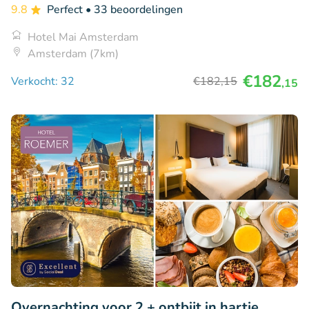
9.8
Perfect
• 33 beoordelingen
Hotel Mai Amsterdam
Amsterdam (7km)
€182
Verkocht: 32
€182
,15
,15
Overnachting voor 2 + ontbijt in hartje