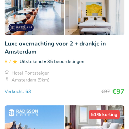
Luxe overnachting voor 2 + drankje in
Amsterdam
8.7
Uitstekend
• 35 beoordelingen
Hotel Pontsteiger
Amsterdam (9km)
€97
Verkocht: 63
€97
51% korting