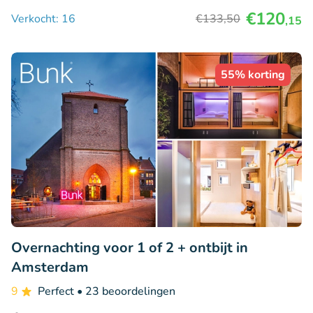
€120
Verkocht: 16
€133
,50
,15
55% korting
Overnachting voor 1 of 2 + ontbijt in
Amsterdam
9
Perfect
• 23 beoordelingen