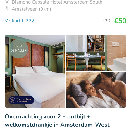
Diamond Capsule Hotel Amsterdam South
Amstelveen (9km)
€50
Verkocht: 222
€50
Overnachting voor 2 + ontbijt +
welkomstdrankje in Amsterdam-West