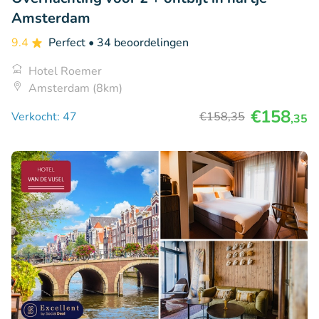
Amsterdam
9.4
Perfect
• 34 beoordelingen
Hotel Roemer
Amsterdam (8km)
€158
Verkocht: 47
€158
,35
,35