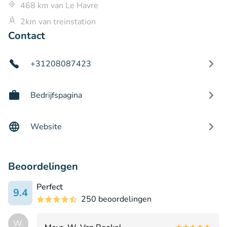
468 km van Le Havre
2km van treinstation
Contact
+31208087423
Bedrijfspagina
Website
Beoordelingen
Perfect
9.4
250 beoordelingen
W.