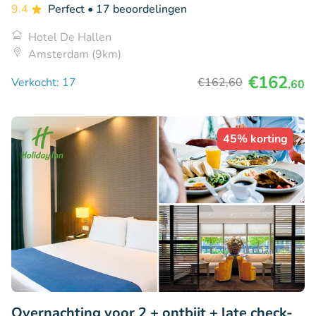
9.4
Perfect
• 17 beoordelingen
Hotel De Hallen
Amsterdam (9km)
€162
Verkocht: 17
€162
,60
,60
45% korting
Overnachting voor 2 + ontbijt + late check-