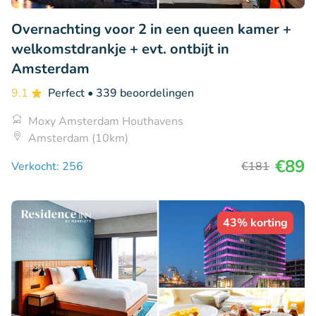
Overnachting voor 2 in een queen kamer +
welkomstdrankje + evt. ontbijt in
Amsterdam
9.1
Perfect
• 339 beoordelingen
Moxy Amsterdam Houthavens
Amsterdam (10km)
€89
Verkocht: 256
€181
43% korting