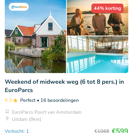
44% korting
Weekend of midweek weg (6 tot 8 pers.) in
EuroParcs
9.3
Perfect
• 16 beoordelingen
EuroParcs Poort van Amsterdam
Uitdam (9km)
€599
Verkocht: 1
€1068