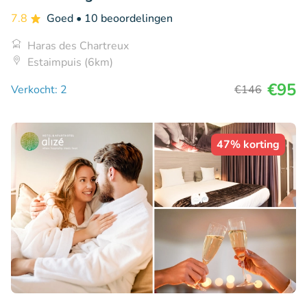
7.8
Goed
• 10 beoordelingen
Haras des Chartreux
Estaimpuis (6km)
€95
Verkocht: 2
€146
47% korting