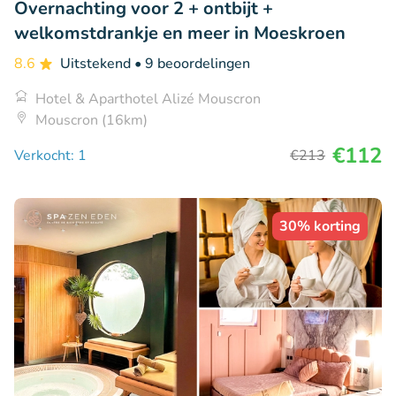
Overnachting voor 2 + ontbijt +
welkomstdrankje en meer in Moeskroen
8.6
Uitstekend
• 9 beoordelingen
Hotel & Aparthotel Alizé Mouscron
Mouscron (16km)
€112
Verkocht: 1
€213
30% korting