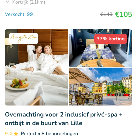
Kortrijk (21km)
€105
Verkocht: 99
€143
37% korting
Overnachting voor 2 inclusief privé-spa +
ontbijt in de buurt van Lille
9.4
Perfect
• 8 beoordelingen