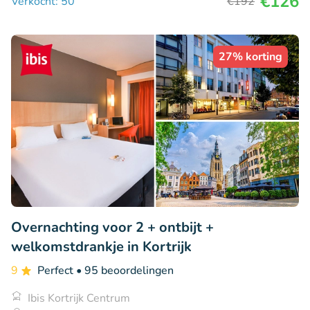
€126
Verkocht: 50
€192
27% korting
Overnachting voor 2 + ontbijt +
welkomstdrankje in Kortrijk
9
Perfect
• 95 beoordelingen
Ibis Kortrijk Centrum