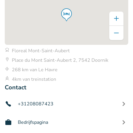
Floreal Mont-Saint-Aubert
Place du Mont Saint-Aubert 2, 7542 Doornik
268 km van Le Havre
4km van treinstation
Contact
+31208087423
Bedrijfspagina