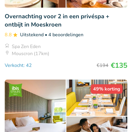
Overnachting voor 2 in een privéspa +
ontbijt in Moeskroen
8.8
Uitstekend
• 4 beoordelingen
Spa Zen Eden
Mouscron (17km)
€135
Verkocht: 42
€194
49% korting