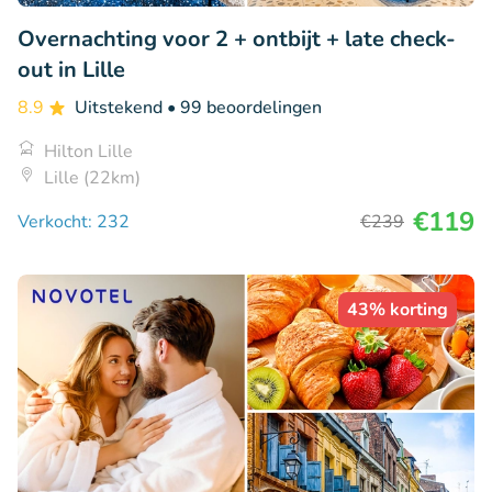
Overnachting voor 2 + ontbijt + late check-
out in Lille
8.9
Uitstekend
• 99 beoordelingen
Hilton Lille
Lille (22km)
€119
Verkocht: 232
€239
43% korting