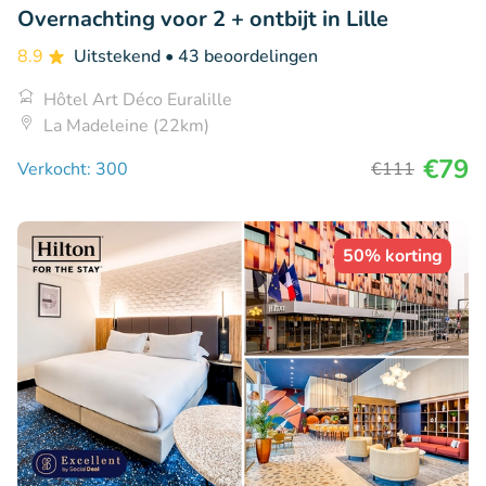
Overnachting voor 2 + ontbijt in Lille
8.9
Uitstekend
• 43 beoordelingen
Hôtel Art Déco Euralille
La Madeleine (22km)
€79
Verkocht: 300
€111
50% korting