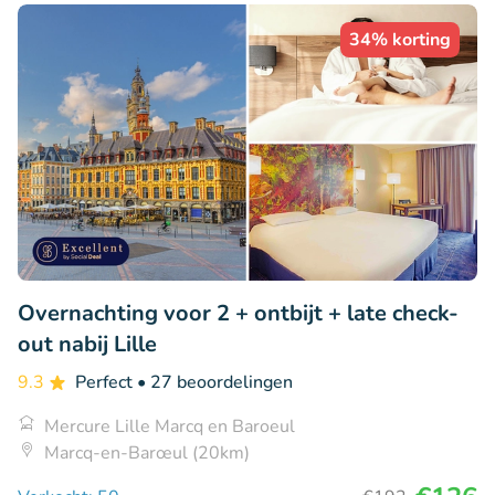
34% korting
Overnachting voor 2 + ontbijt + late check-
out nabij Lille
9.3
Perfect
• 27 beoordelingen
Mercure Lille Marcq en Baroeul
Marcq-en-Barœul (20km)