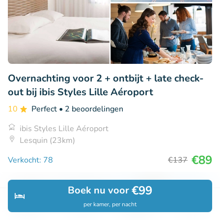
Overnachting voor 2 + ontbijt + late check-
out bij ibis Styles Lille Aéroport
10
Perfect
• 2 beoordelingen
ibis Styles Lille Aéroport
Lesquin (23km)
€89
Verkocht: 78
€137
€99
Boek nu voor
43% korting
per kamer, per nacht
Ontdek
Zoeken
Boekingen
Menu