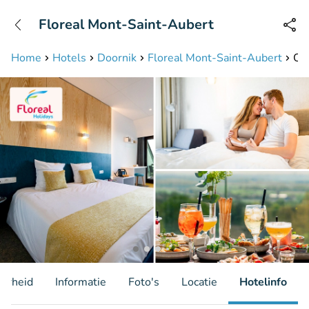
+31208087423
Floreal Mont-Saint-Aubert
Bereikbaar tot 23:00 uur
Home
Hotels
Doornik
Floreal Mont-Saint-Aubert
Ove
aarheid
Informatie
Foto's
Locatie
Hotelinfo