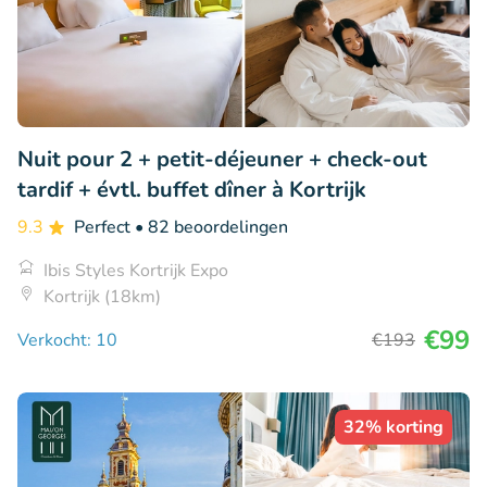
Nuit pour 2 + petit-déjeuner + check-out
tardif + évtl. buffet dîner à Kortrijk
9.3
Perfect
• 82 beoordelingen
Ibis Styles Kortrijk Expo
Kortrijk (18km)
€99
Verkocht: 10
€193
32% korting