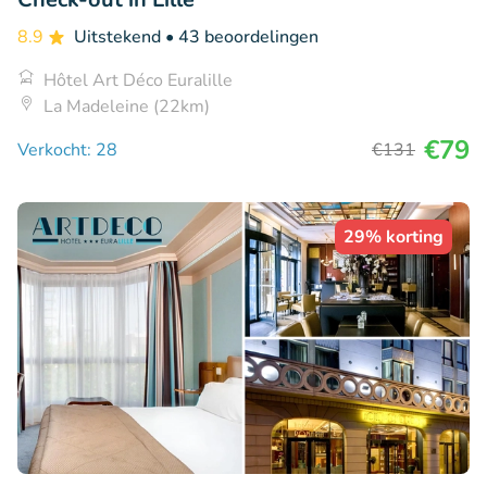
8.9
Uitstekend
• 43 beoordelingen
Hôtel Art Déco Euralille
La Madeleine (22km)
€79
Verkocht: 28
€131
29% korting