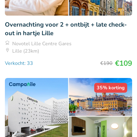
Overnachting voor 2 + ontbijt + late check-
out in hartje Lille
Novotel Lille Centre Gares
Lille (23km)
€109
Verkocht: 33
€190
35% korting