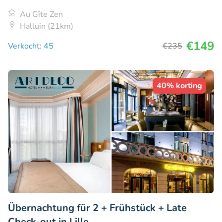
Au Gîte Zen
Halluin (21km)
€149
Verkocht: 45
€235
40% korting
Übernachtung für 2 + Frühstück + Late
Check-out in Lille