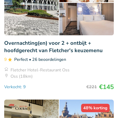
Overnachting(en) voor 2 + ontbijt +
hoofdgerecht van Fletcher's keuzemenu
9
Perfect
• 26 beoordelingen
Fletcher Hotel-Restaurant Oss
Oss (18km)
€145
Verkocht: 9
€221
48% korting