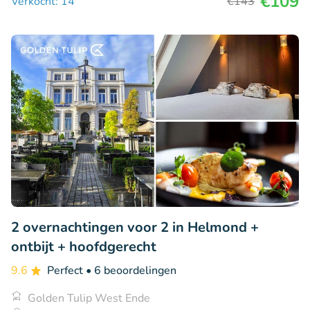
€109
Verkocht: 14
€143
2 overnachtingen voor 2 in Helmond +
ontbijt + hoofdgerecht
9.6
Perfect
• 6 beoordelingen
Golden Tulip West Ende