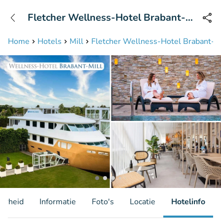
+31208087423
Fletcher Wellness-Hotel Brabant-
Bereikbaar tot 23:00 uur
Mill
Home
Hotels
Mill
Fletcher Wellness-Hotel Brabant-Mi
aarheid
Informatie
Foto's
Locatie
Hotelinfo