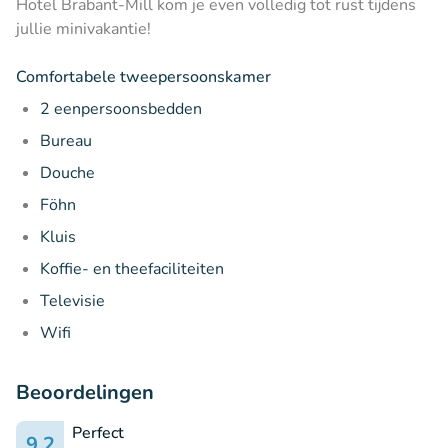
Hotel Brabant-Mill kom je even volledig tot rust tijdens
jullie minivakantie!
Comfortabele tweepersoonskamer
2 eenpersoonsbedden
Bureau
Douche
Föhn
Kluis
Koffie- en theefaciliteiten
Televisie
Wifi
Beoordelingen
Perfect
9.2