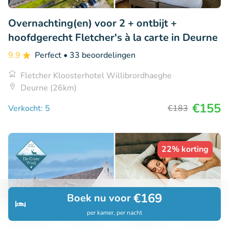
Overnachting(en) voor 2 + ontbijt +
hoofdgerecht Fletcher's à la carte in Deurne
9.9
Perfect
• 33 beoordelingen
Fletcher Kloosterhotel Willibrordhaeghe
Deurne (26km)
€155
Verkocht: 5
€183
22% korting
€169
Boek nu voor
per kamer, per nacht
Ontdek
Zoeken
Boekingen
Menu