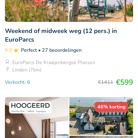
Weekend of midweek weg (12 pers.) in
EuroParcs
9.6
Perfect
• 27 beoordelingen
EuroParcs De Kraaijenbergse Plassen
Linden (7km)
€599
Verkocht: 6
€1411
46% korting