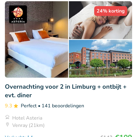
24% korting
Overnachting voor 2 in Limburg + ontbijt +
evt. diner
9.3
Perfect
• 141 beoordelingen
Hotel Asteria
Venray (21km)