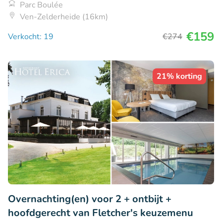
Parc Boulée
Ven-Zelderheide (16km)
€159
Verkocht: 19
€274
21% korting
Overnachting(en) voor 2 + ontbijt +
hoofdgerecht van Fletcher's keuzemenu