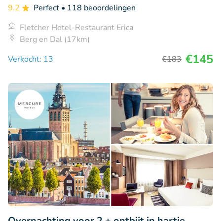
9.2
Perfect
• 118 beoordelingen
Fletcher Hotel-Restaurant Erica
Berg en Dal (17km)
€145
Verkocht: 13
€183
Overnachting voor 2 + ontbijt in hartje