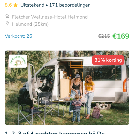
8.6
Uitstekend
• 171 beoordelingen
Fletcher Wellness-Hotel Helmond
Helmond (25km)
€169
Verkocht: 26
€215
31% korting
1, 2, 3 of 4 nachten kamperen bij De