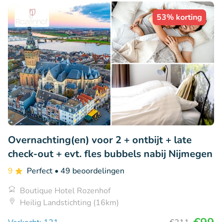
53% korting
Overnachting(en) voor 2 + ontbijt + late
check-out + evt. fles bubbels nabij Nijmegen
9
Perfect
• 49 beoordelingen
Boutique Hotel Rozenhof
Heilig Landstichting (16km)