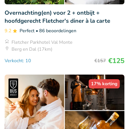
Overnachting(en) voor 2 + ontbijt +
hoofdgerecht Fletcher's diner à la carte
9.2
Perfect
• 86 beoordelingen
Fletcher Parkhotel Val Monte
Berg en Dal (17km)
€125
Verkocht: 10
€157
17% korting