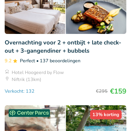
Overnachting voor 2 + ontbijt + late check-
out + 3-gangendiner + bubbels
9.2
Perfect
• 137 beoordelingen
Hotel Hoogeerd by Flow
Niftrik (13km)
€159
Verkocht: 132
€295
13% korting