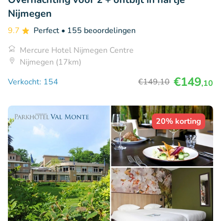
Nijmegen
9.7
Perfect
• 155 beoordelingen
Mercure Hotel Nijmegen Centre
Nijmegen (17km)
€149
Verkocht: 154
€149
,10
,10
20% korting