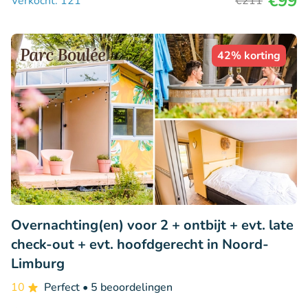
€99
Verkocht: 121
€211
42% korting
Overnachting(en) voor 2 + ontbijt + evt. late
check-out + evt. hoofdgerecht in Noord-
Limburg
10
Perfect
• 5 beoordelingen