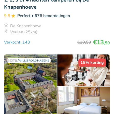
Knapenhoeve
9.8
Perfect
• 676 beoordelingen
De Knapenhoeve
Veulen (25km)
€13
Verkocht: 143
€19
,50
,50
15% korting