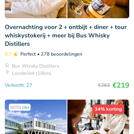
Overnachting voor 2 + ontbijt + diner + tour
whiskystokerij + meer bij Bus Whisky
Distillers
9.7
Perfect
• 278 beoordelingen
Bus Whisky Distillers
Loosbroek (18km)
€219
Verkocht: 27
€263
34% korting