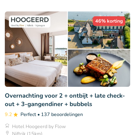
46% korting
Overnachting voor 2 + ontbijt + late check-
out + 3-gangendiner + bubbels
9.2
Perfect
• 137 beoordelingen
Hotel Hoogeerd by Flow
Niftrik (15km)