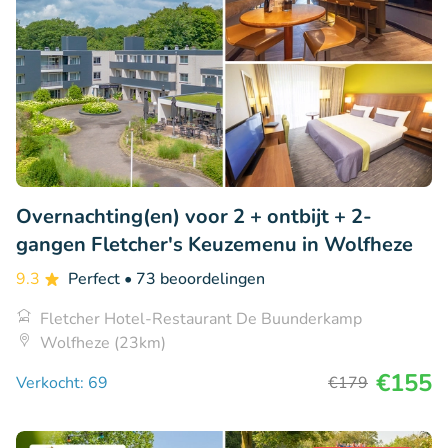
Overnachting(en) voor 2 + ontbijt + 2-
gangen Fletcher's Keuzemenu in Wolfheze
9.3
Perfect
• 73 beoordelingen
Fletcher Hotel-Restaurant De Buunderkamp
Wolfheze (23km)
€155
Verkocht: 69
€179