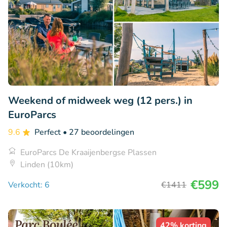
Weekend of midweek weg (12 pers.) in
EuroParcs
9.6
Perfect
• 27 beoordelingen
EuroParcs De Kraaijenbergse Plassen
Linden (10km)
€599
Verkocht: 6
€1411
42% korting