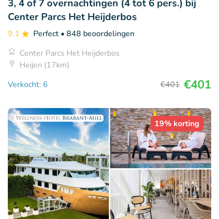
3, 4 of 7 overnachtingen (4 tot 6 pers.) bij
Center Parcs Het Heijderbos
9.1
Perfect
• 848 beoordelingen
Center Parcs Het Heijderbos
Heijen (17km)
€401
Verkocht: 6
€401
19% korting