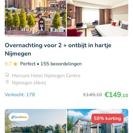
Overnachting voor 2 + ontbijt in hartje
Nijmegen
9.7
Perfect
• 155 beoordelingen
Mercure Hotel Nijmegen Centre
Nijmegen (4km)
€149
Verkocht: 178
€149
,10
,10
58% korting