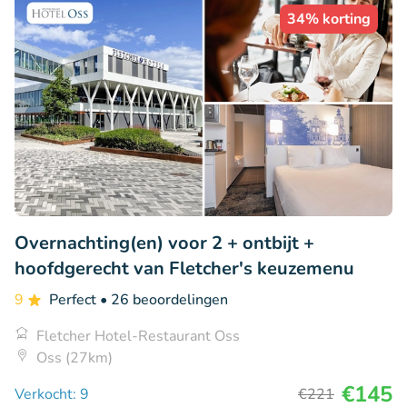
34% korting
Overnachting(en) voor 2 + ontbijt +
hoofdgerecht van Fletcher's keuzemenu
9
Perfect
• 26 beoordelingen
Fletcher Hotel-Restaurant Oss
Oss (27km)
€145
Verkocht: 9
€221