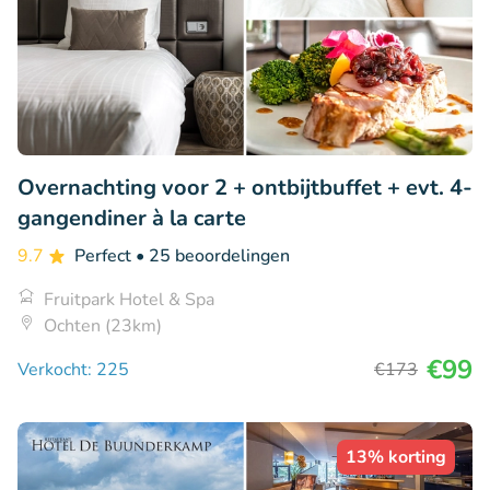
Overnachting voor 2 + ontbijtbuffet + evt. 4-
gangendiner à la carte
9.7
Perfect
• 25 beoordelingen
Fruitpark Hotel & Spa
Ochten (23km)
€99
Verkocht: 225
€173
13% korting