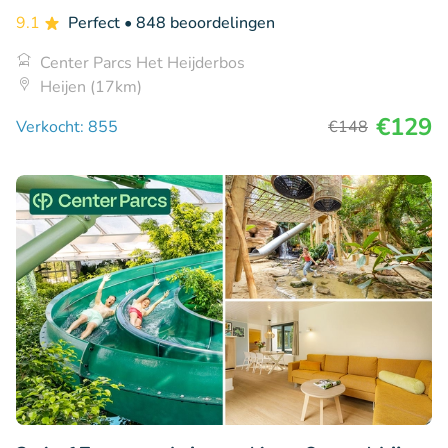
9.1
Perfect
• 848 beoordelingen
Center Parcs Het Heijderbos
Heijen (17km)
€129
Verkocht: 855
€148