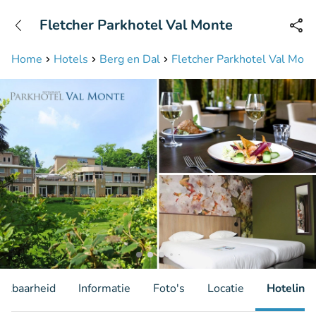
+31208087423
Fletcher Parkhotel Val Monte
Bereikbaar tot 23:00 uur
Home
Hotels
Berg en Dal
Fletcher Parkhotel Val Mont
hikbaarheid
Informatie
Foto's
Locatie
Hotelinfo