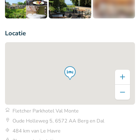
+7
Locatie
Fletcher Parkhotel Val Monte
Oude Holleweg 5, 6572 AA Berg en Dal
484 km van Le Havre