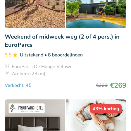
Weekend of midweek weg (2 of 4 pers.) in
EuroParcs
8.8
Uitstekend
• 8 beoordelingen
EuroParcs De Hooge Veluwe
Arnhem (23km)
€269
Verkocht: 45
€323
43% korting