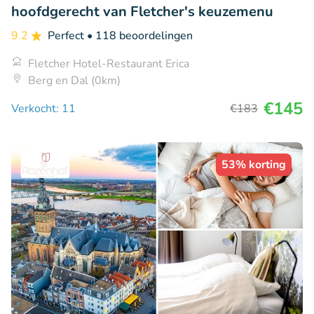
hoofdgerecht van Fletcher's keuzemenu
9.2
Perfect
• 118 beoordelingen
Fletcher Hotel-Restaurant Erica
Berg en Dal (0km)
€145
Verkocht: 11
€183
53% korting