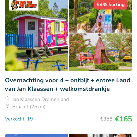
54% korting
Overnachting voor 4 + ontbijt + entree Land
van Jan Klaassen + welkomstdrankje
Jan Klaassen Dromenland
Braamt (26km)
€165
Verkocht: 19
€358