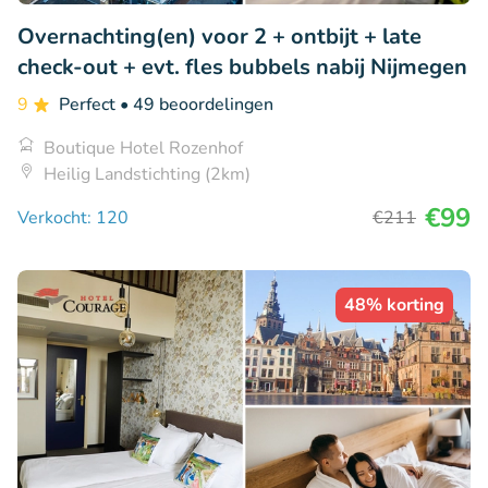
Overnachting(en) voor 2 + ontbijt + late
check-out + evt. fles bubbels nabij Nijmegen
9
Perfect
• 49 beoordelingen
Boutique Hotel Rozenhof
Heilig Landstichting (2km)
€99
Verkocht: 120
€211
48% korting