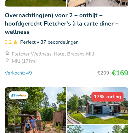
Overnachting(en) voor 2 + ontbijt +
hoofdgerecht Fletcher's à la carte diner +
wellness
9.2
Perfect
• 87 beoordelingen
Fletcher Wellness-Hotel Brabant-Mill
Mill (17km)
€169
Verkocht: 49
€209
17% korting