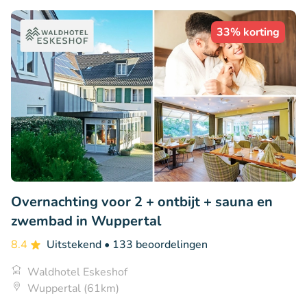
33% korting
Overnachting voor 2 + ontbijt + sauna en
zwembad in Wuppertal
8.4
Uitstekend
• 133 beoordelingen
Waldhotel Eskeshof
Wuppertal (61km)