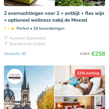
2 overnachtingen voor 2 + ontbijt + fles wijn
+ optioneel wellness nabij de Moezel
9.2
Perfect
• 38 beoordelingen
Kurhotel Quellenhof
Bad Bertrich (71km)
€258
Verkocht: 40
€364
33% korting