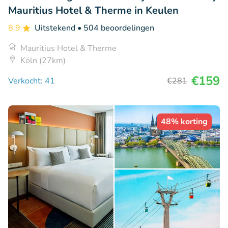
Mauritius Hotel & Therme in Keulen
8.9
Uitstekend
• 504 beoordelingen
Mauritius Hotel & Therme
Köln (27km)
€159
Verkocht: 41
€281
48% korting