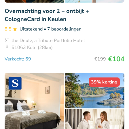
Overnachting voor 2 + ontbijt +
CologneCard in Keulen
8.5
Uitstekend
• 7 beoordelingen
the Deutz, a Tribute Portfolio Hotel
51063 Köln (28km)
€104
Verkocht: 69
€199
39% korting