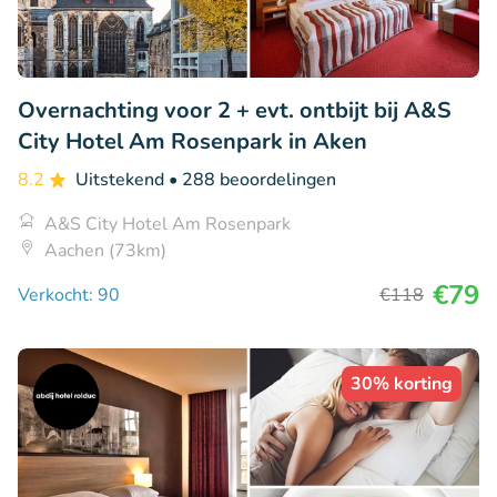
Overnachting voor 2 + evt. ontbijt bij A&S
City Hotel Am Rosenpark in Aken
8.2
Uitstekend
• 288 beoordelingen
A&S City Hotel Am Rosenpark
Aachen (73km)
€79
Verkocht: 90
€118
30% korting