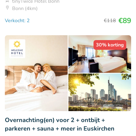
tinyTwice Hotel Bonn
Bonn (4km)
€89
Verkocht: 2
€118
30% korting
Overnachting(en) voor 2 + ontbijt +
parkeren + sauna + meer in Euskirchen