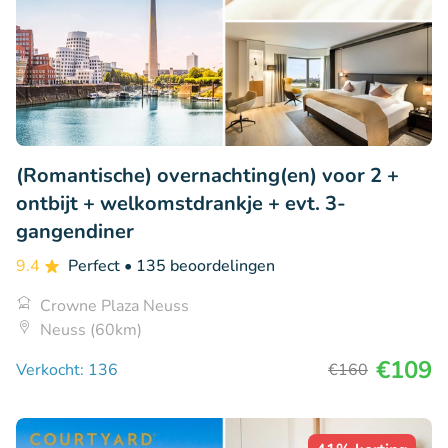
(Romantische) overnachting(en) voor 2 +
ontbijt + welkomstdrankje + evt. 3-
gangendiner
9.4
Perfect
• 135 beoordelingen
Crowne Plaza Neuss
Neuss (60km)
€109
Verkocht: 136
€160