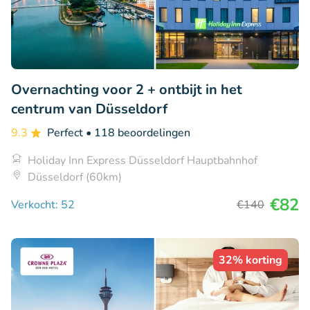
Overnachting voor 2 + ontbijt in het
centrum van Düsseldorf
9.3
Perfect
• 118 beoordelingen
Holiday Inn Express Düsseldorf Hauptbahnhof
Düsseldorf (60km)
€82
Verkocht: 52
€140
32% korting