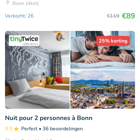
Bonn (4km)
€89
Verkocht: 26
€119
25% korting
Nuit pour 2 personnes à Bonn
9.5
Perfect
• 36 beoordelingen