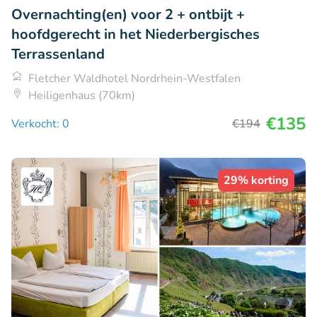
Overnachting(en) voor 2 + ontbijt +
hoofdgerecht in het Niederbergisches
Terrassenland
Fletcher Waldhotel Nordrhein-Westfalen
Heiligenhaus (70km)
€135
Verkocht: 0
€194
29% korting