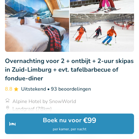
Overnachting voor 2 + ontbijt + 2-uur skipas
in Zuid-Limburg + evt. tafelbarbecue of
fondue-diner
8.8
Uitstekend
• 93 beoordelingen
Alpine Hotel by SnowWorld
Landgraaf (78km)
€99
Boek nu voor
€158
Verkocht: 46
€244
per kamer, per nacht
Ontdek
Zoeken
Boekingen
Menu