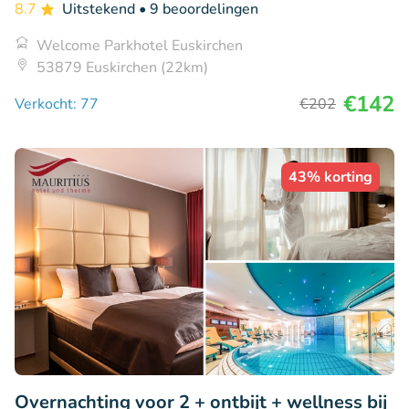
8.7
Uitstekend
• 9 beoordelingen
Welcome Parkhotel Euskirchen
53879 Euskirchen (22km)
€142
Verkocht: 77
€202
43% korting
Overnachting voor 2 + ontbijt + wellness bij