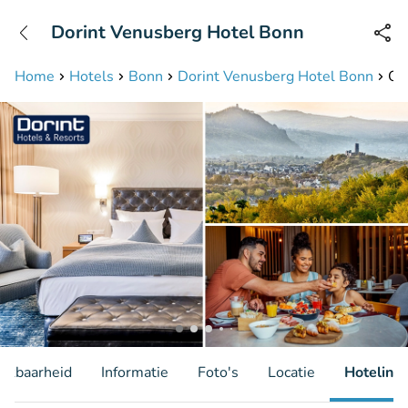
+31208087423
Dorint Venusberg Hotel Bonn
Bereikbaar tot 23:00 uur
Home
Hotels
Bonn
Dorint Venusberg Hotel Bonn
Ov
hikbaarheid
Informatie
Foto's
Locatie
Hotelinfo