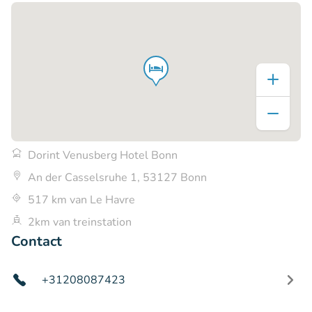
Dorint Venusberg Hotel Bonn
An der Casselsruhe 1, 53127 Bonn
517 km van Le Havre
2km van treinstation
Contact
+31208087423