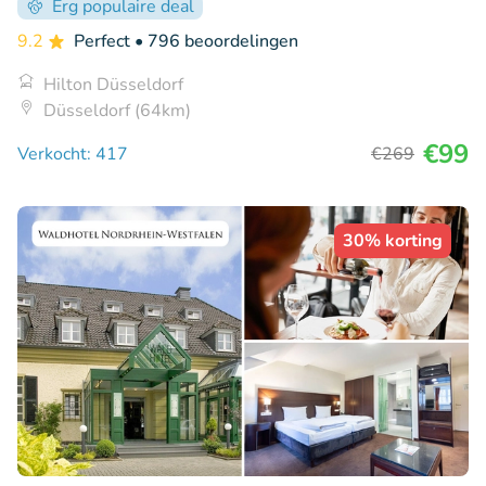
Erg populaire deal
9.2
Perfect
• 796 beoordelingen
Hilton Düsseldorf
Düsseldorf (64km)
€99
Verkocht: 417
€269
30% korting