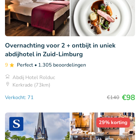
Overnachting voor 2 + ontbijt in uniek
abdijhotel in Zuid-Limburg
9
Perfect
• 1.305 beoordelingen
Abdij Hotel Rolduc
Kerkrade (73km)
€98
Verkocht: 71
€140
29% korting