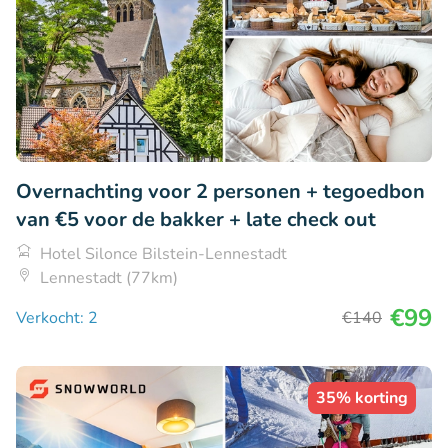
Overnachting voor 2 personen + tegoedbon
van €5 voor de bakker + late check out
Hotel Silonce Bilstein-Lennestadt
Lennestadt (77km)
€99
Verkocht: 2
€140
35% korting