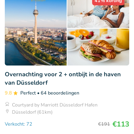
41% korting
Overnachting voor 2 + ontbijt in de haven
van Düsseldorf
9.8
Perfect
• 64 beoordelingen
Courtyard by Marriott Düsseldorf Hafen
Düsseldorf (61km)
€113
Verkocht: 72
€191