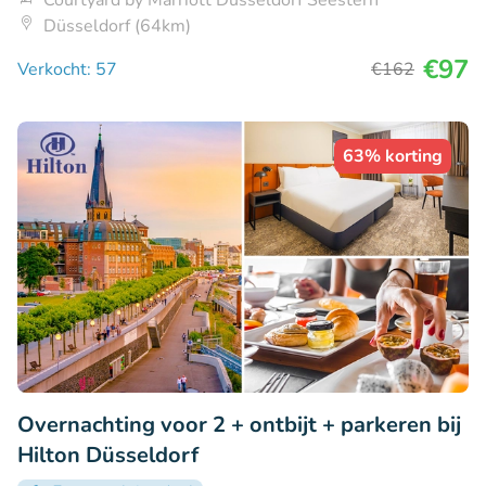
Courtyard by Marriott Düsseldorf Seestern
Düsseldorf (64km)
€97
Verkocht: 57
€162
63% korting
Overnachting voor 2 + ontbijt + parkeren bij
Hilton Düsseldorf