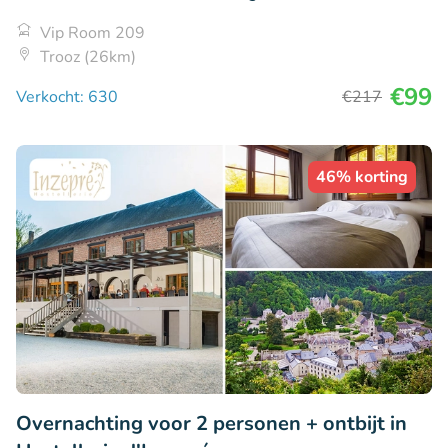
Vip Room 209
Trooz (26km)
€99
Verkocht: 630
€217
46% korting
Overnachting voor 2 personen + ontbijt in