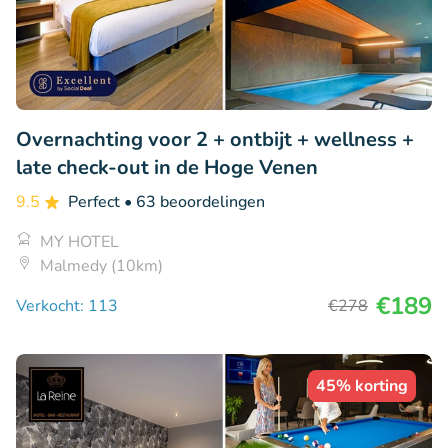
Overnachting voor 2 + ontbijt + wellness +
late check-out in de Hoge Venen
9.5
Perfect
• 63 beoordelingen
MY HOTEL
Malmedy (10km)
€189
Verkocht: 113
€278
45% korting