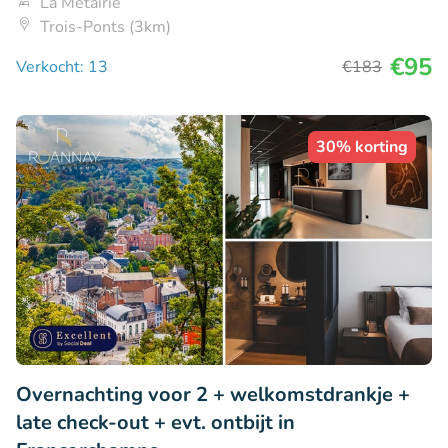
La Métairie
Trois-Ponts (3km)
€95
Verkocht: 13
€183
30% korting
Overnachting voor 2 + welkomstdrankje +
late check-out + evt. ontbijt in