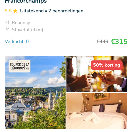
Francorchamps
8.8
Uitstekend
• 2 beoordelingen
Roannay
Stavelot (9km)
€315
Verkocht: 0
€449
50% korting