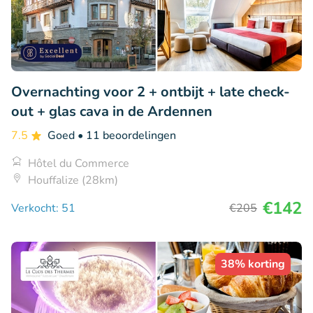
Overnachting voor 2 + ontbijt + late check-
out + glas cava in de Ardennen
7.5
Goed
• 11 beoordelingen
Hôtel du Commerce
Houffalize (28km)
€142
Verkocht: 51
€205
38% korting