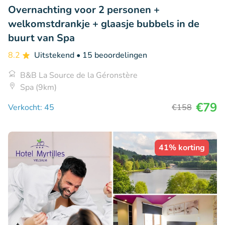
Overnachting voor 2 personen +
welkomstdrankje + glaasje bubbels in de
buurt van Spa
8.2
Uitstekend
• 15 beoordelingen
B&B La Source de la Géronstère
Spa (9km)
€79
Verkocht: 45
€158
41% korting