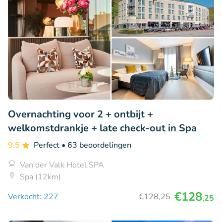
Overnachting voor 2 + ontbijt +
welkomstdrankje + late check-out in Spa
9.5
Perfect
• 63 beoordelingen
Van der Valk Hotel SPA
Spa (12km)
€128
Verkocht: 227
€128
,25
,25