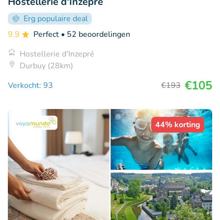
Hostellerie d'Inzepré
Erg populaire deal
9.9
Perfect
• 52 beoordelingen
Hostellerie d'Inzepré
Durbuy (28km)
€105
Verkocht: 93
€193
44% korting