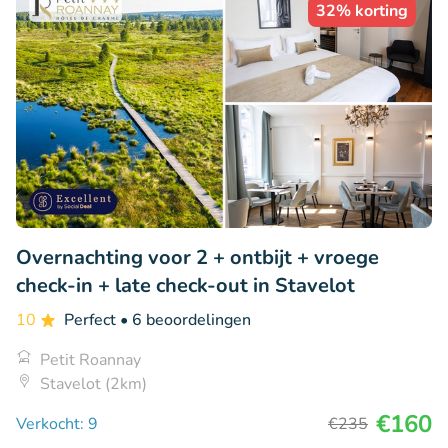
32% korting
Overnachting voor 2 + ontbijt + vroege
check-in + late check-out in Stavelot
10
Perfect
• 6 beoordelingen
Petit Roannay
Stavelot (2km)
€160
Verkocht: 9
€235