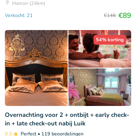
Hamoir (24km)
€89
Verkocht: 21
€146
54% korting
Overnachting voor 2 + ontbijt + early check-
in + late check-out nabij Luik
9.5
Perfect
• 119 beoordelingen