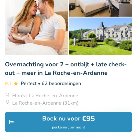
Overnachting voor 2 + ontbijt + late check-
out + meer in La Roche-en-Ardenne
9.1
Perfect
• 62 beoordelingen
Floréal La Roche-en-Ardenne
La Roche-en-Ardenne (31km)
€98
Verkocht: 729
€205
€95
Boek nu voor
per kamer, per nacht
Ontdek
Zoeken
Boekingen
Menu