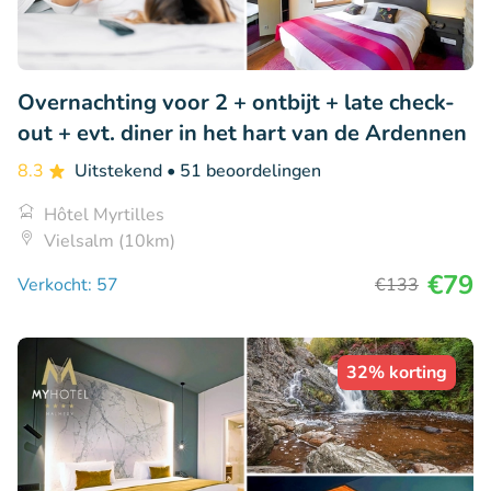
Overnachting voor 2 + ontbijt + late check-
out + evt. diner in het hart van de Ardennen
8.3
Uitstekend
• 51 beoordelingen
Hôtel Myrtilles
Vielsalm (10km)
€79
Verkocht: 57
€133
32% korting