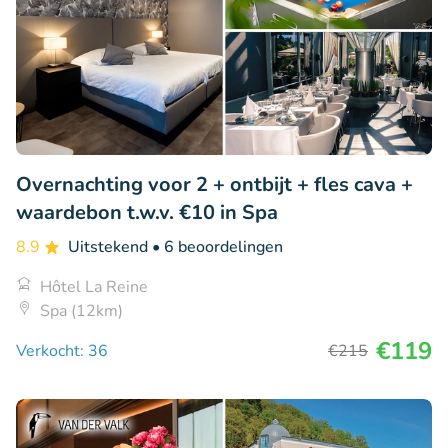
Overnachting voor 2 + ontbijt + fles cava +
waardebon t.w.v. €10 in Spa
8.9
Uitstekend
• 6 beoordelingen
Hôtel La Reine
Spa (12km)
€119
Verkocht: 36
€215