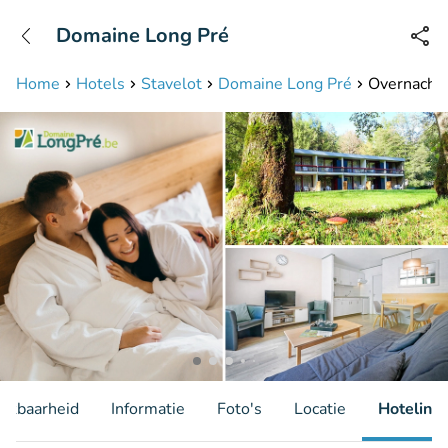
+31208087423
Domaine Long Pré
Bereikbaar tot 23:00 uur
Home
Hotels
Stavelot
Domaine Long Pré
Overnachti
hikbaarheid
Informatie
Foto's
Locatie
Hotelinfo