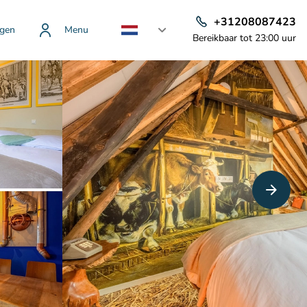
+31208087423
gen
Menu
Bereikbaar tot 23:00 uur