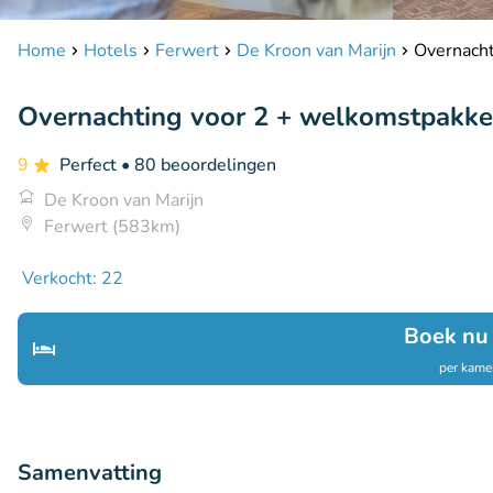
Home
Hotels
Ferwert
De Kroon van Marijn
Overnacht
Overnachting voor 2 + welkomstpakket 
9
Perfect
• 80 beoordelingen
De Kroon van Marijn
Ferwert (583km)
Verkocht: 22
Boek nu
per kamer
Samenvatting