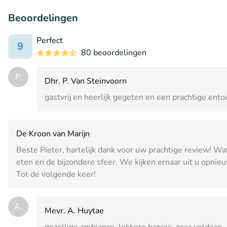
Beoordelingen
Perfect
9
80 beoordelingen
P.
Dhr. P. Van Steinvoorn
gastvrij en heerlijk gegeten en een prachtige ent
De Kroon van Marijn
Beste Pieter, hartelijk dank voor uw prachtige review! Wat
eten en de bijzondere sfeer. We kijken ernaar uit u opni
Tot de volgende keer!
A.
Mevr. A. Huytae
gezellige ambiance, lekkere hapjes. zeer voldaan.