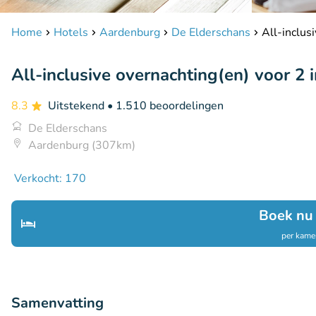
Home
Hotels
Aardenburg
De Elderschans
All-inclus
All-inclusive overnachting(en) voor 2 
8.3
Uitstekend
• 1.510 beoordelingen
De Elderschans
Aardenburg (307km)
Verkocht: 170
Boek nu
per kamer
Samenvatting