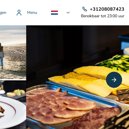
+31208087423
gen
Menu
Bereikbaar tot 23:00 uur