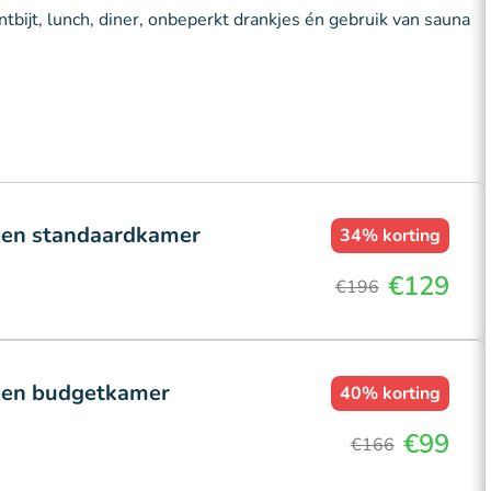
ntbijt, lunch, diner, onbeperkt drankjes én gebruik van sauna
 een standaardkamer
34%
korting
€129
€196
n een budgetkamer
40%
korting
€99
€166