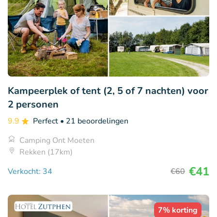
Kampeerplek of tent (2, 5 of 7 nachten) voor
2 personen
9.9
Perfect
• 21 beoordelingen
Camping Ont Moeten
Rekken (17km)
€41
Verkocht: 34
€60
7% korting