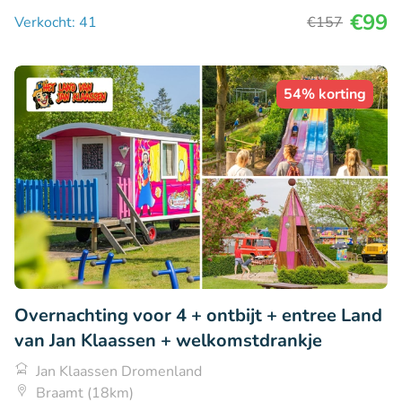
€99
Verkocht: 41
€157
54% korting
Overnachting voor 4 + ontbijt + entree Land
van Jan Klaassen + welkomstdrankje
Jan Klaassen Dromenland
Braamt (18km)