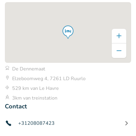
De Dennemaat
Elzeboomweg 4, 7261 LD Ruurlo
529 km van Le Havre
3km van treinstation
Contact
+31208087423