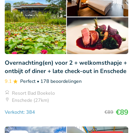
Overnachting(en) voor 2 + welkomsthapje +
ontbijt of diner + late check-out in Enschede
9.1
Perfect
• 178 beoordelingen
Resort Bad Boekelo
Enschede (27km)
€89
Verkocht: 384
€89