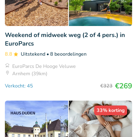
Weekend of midweek weg (2 of 4 pers.) in
EuroParcs
8.8
Uitstekend
• 8 beoordelingen
EuroParcs De Hooge Veluwe
Arnhem (39km)
€269
Verkocht: 45
€323
33% korting