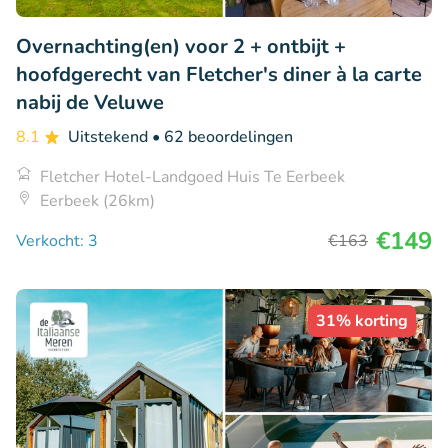
Overnachting(en) voor 2 + ontbijt +
hoofdgerecht van Fletcher's diner à la carte
nabij de Veluwe
8.1
Uitstekend
• 62 beoordelingen
Fletcher Hotel-Landgoed Huis Te Eerbeek
Eerbeek (26km)
€149
Verkocht: 3
€163
31% korting