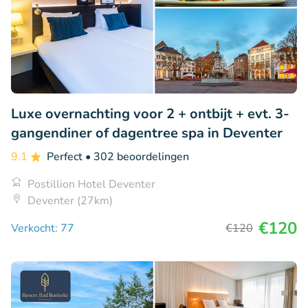
Luxe overnachting voor 2 + ontbijt + evt. 3-
gangendiner of dagentree spa in Deventer
9.1
Perfect
• 302 beoordelingen
Postillion Hotel Deventer
Deventer (27km)
€120
Verkocht: 77
€120