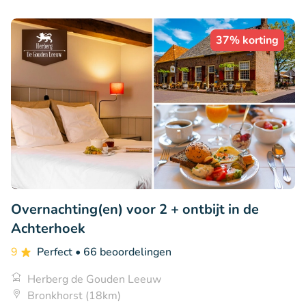
37% korting
Overnachting(en) voor 2 + ontbijt in de
Achterhoek
9
Perfect
• 66 beoordelingen
Herberg de Gouden Leeuw
Bronkhorst (18km)