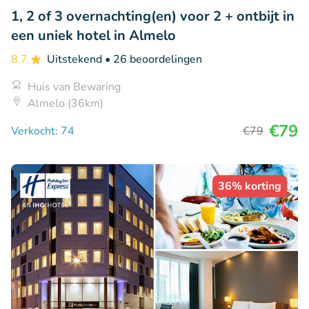
1, 2 of 3 overnachting(en) voor 2 + ontbijt in
een uniek hotel in Almelo
8.7
Uitstekend
• 26 beoordelingen
Huis van Bewaring
Almelo (36km)
€79
Verkocht: 74
€79
36% korting