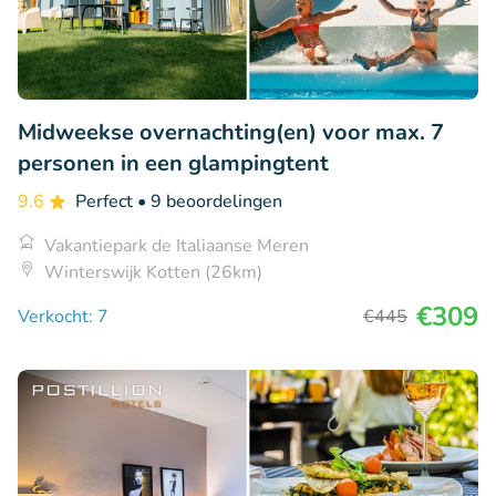
Midweekse overnachting(en) voor max. 7
personen in een glampingtent
9.6
Perfect
• 9 beoordelingen
Vakantiepark de Italiaanse Meren
Winterswijk Kotten (26km)
€309
Verkocht: 7
€445