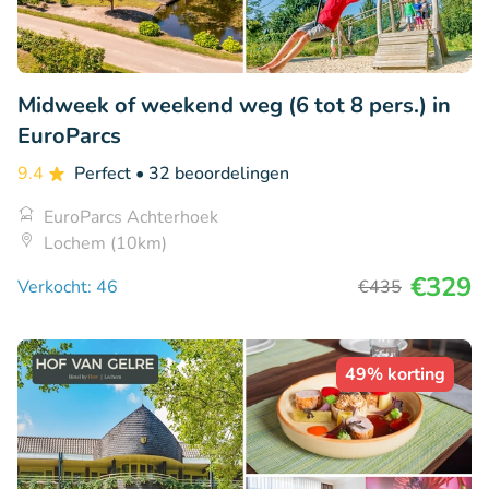
Midweek of weekend weg (6 tot 8 pers.) in
EuroParcs
9.4
Perfect
• 32 beoordelingen
EuroParcs Achterhoek
Lochem (10km)
€329
Verkocht: 46
€435
49% korting