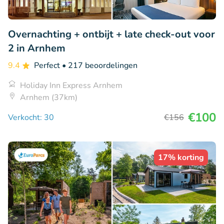
Overnachting + ontbijt + late check-out voor
2 in Arnhem
9.4
Perfect
• 217 beoordelingen
Holiday Inn Express Arnhem
Arnhem (37km)
€100
Verkocht: 30
€156
17% korting