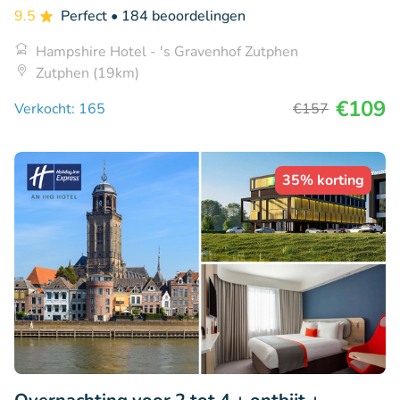
9.5
Perfect
• 184 beoordelingen
Hampshire Hotel - 's Gravenhof Zutphen
Zutphen (19km)
€109
Verkocht: 165
€157
35% korting