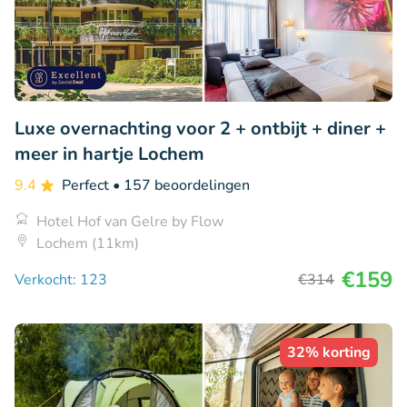
Luxe overnachting voor 2 + ontbijt + diner +
meer in hartje Lochem
9.4
Perfect
• 157 beoordelingen
Hotel Hof van Gelre by Flow
Lochem (11km)
€159
Verkocht: 123
€314
32% korting