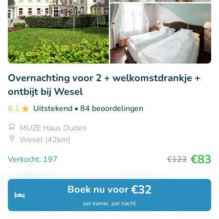
Overnachting voor 2 + welkomstdrankje +
ontbijt bij Wesel
8.1
Uitstekend
• 84 beoordelingen
MUZE Haus Duden
Wesel (42km)
€83
Verkocht: 197
€123
€32
Boek nu voor
25% korting
per kamer, per nacht
Ontdek
Zoeken
Boekingen
Menu