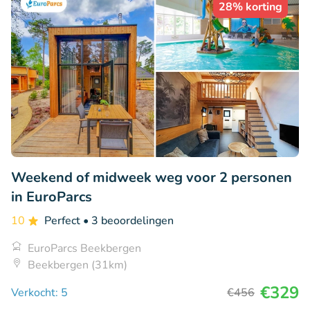
28% korting
Weekend of midweek weg voor 2 personen
in EuroParcs
10
Perfect
• 3 beoordelingen
EuroParcs Beekbergen
Beekbergen (31km)
€329
Verkocht: 5
€456