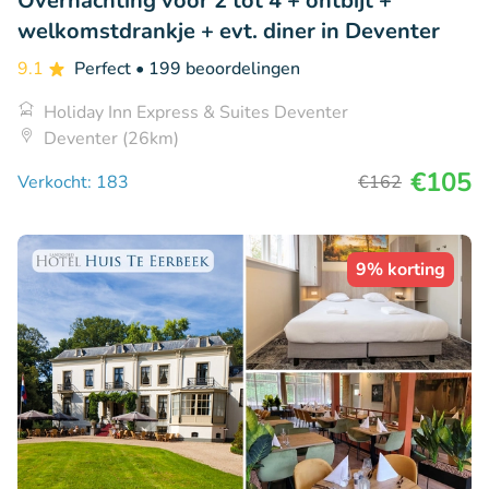
Overnachting voor 2 tot 4 + ontbijt +
welkomstdrankje + evt. diner in Deventer
9.1
Perfect
• 199 beoordelingen
Holiday Inn Express & Suites Deventer
Deventer (26km)
€105
Verkocht: 183
€162
9% korting