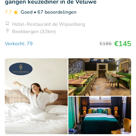
gangen keuzediner in de Veluwe
7.7
Goed
• 67 beoordelingen
Hotel-Restaurant de Wipselberg
Beekbergen (33km)
€145
Verkocht: 79
€186