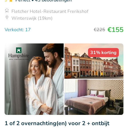
9
Perfect
• 43 beoordelingen
Fletcher Hotel-Restaurant Frerikshof
Winterswijk (19km)
€155
Verkocht: 17
€225
31% korting
1 of 2 overnachting(en) voor 2 + ontbijt