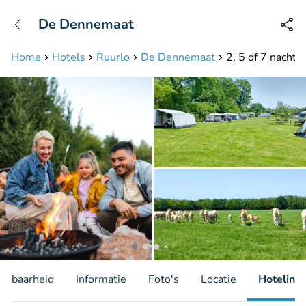
+31208087423
De Dennemaat
Bereikbaar tot 23:00 uur
Home
Hotels
Ruurlo
De Dennemaat
2, 5 of 7 nacht
hikbaarheid
Informatie
Foto's
Locatie
Hotelinfo