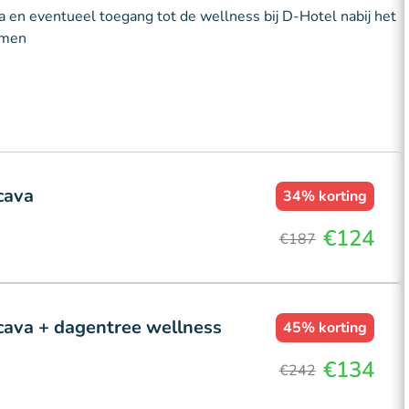
va en eventueel toegang tot de wellness bij D-Hotel nabij het
omen
cava
34%
korting
€124
€187
 cava + dagentree wellness
45%
korting
€134
€242