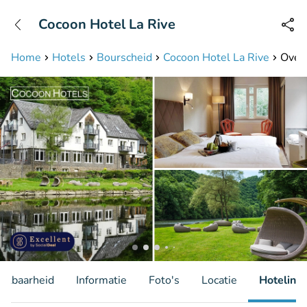
+31208087423
Cocoon Hotel La Rive
Bereikbaar tot 23:00 uur
Home
Hotels
Bourscheid
Cocoon Hotel La Rive
Overn
hikbaarheid
Informatie
Foto's
Locatie
Hotelinfo