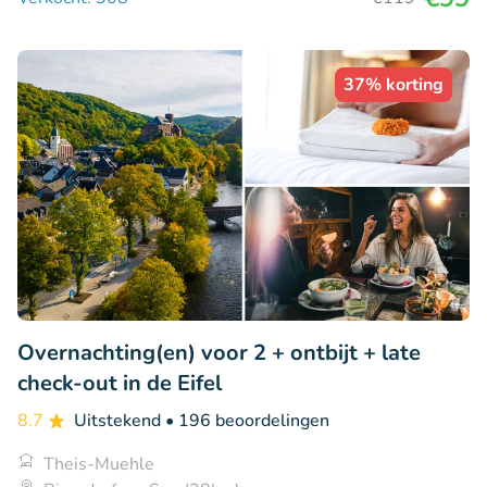
37% korting
Overnachting(en) voor 2 + ontbijt + late
check-out in de Eifel
8.7
Uitstekend
• 196 beoordelingen
Theis-Muehle