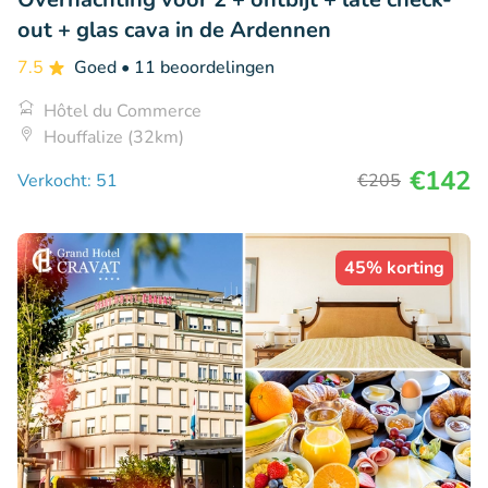
out + glas cava in de Ardennen
7.5
Goed
• 11 beoordelingen
Hôtel du Commerce
Houffalize (32km)
€142
Verkocht: 51
€205
45% korting