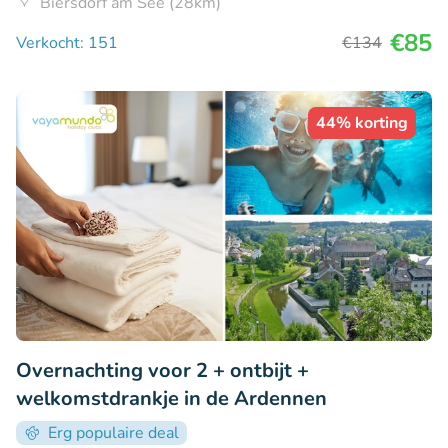
Biersdorf am See (28km)
€85
Verkocht: 151
€134
44% korting
Overnachting voor 2 + ontbijt +
welkomstdrankje in de Ardennen
Erg populaire deal