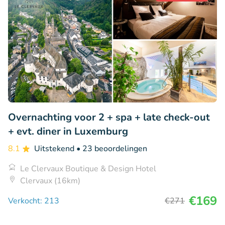
Overnachting voor 2 + spa + late check-out
+ evt. diner in Luxemburg
8.1
Uitstekend
• 23 beoordelingen
Le Clervaux Boutique & Design Hotel
Clervaux (16km)
€169
Verkocht: 213
€271