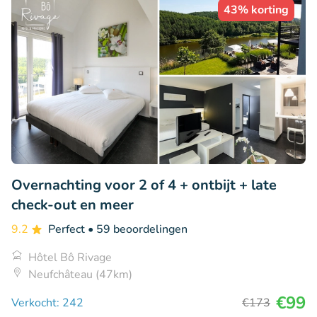
43% korting
Overnachting voor 2 of 4 + ontbijt + late
check-out en meer
9.2
Perfect
• 59 beoordelingen
Hôtel Bô Rivage
Neufchâteau (47km)
€99
Verkocht: 242
€173