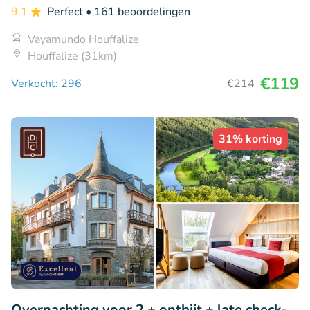
9.1
Perfect
• 161 beoordelingen
Vayamundo Houffalize
Houffalize (31km)
€119
Verkocht: 296
€214
31% korting
Overnachting voor 2 + ontbijt + late check-