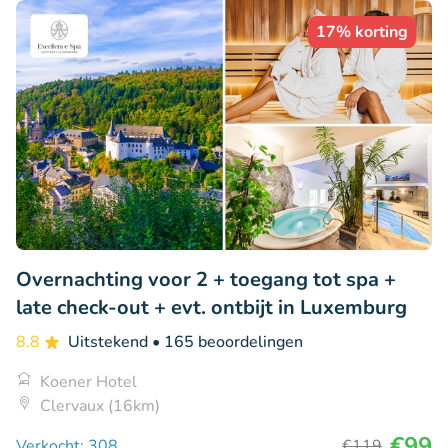
17% korting
Overnachting voor 2 + toegang tot spa +
late check-out + evt. ontbijt in Luxemburg
8.8
Uitstekend
• 165 beoordelingen
Koener Hotel
Clervaux (16km)
€99
Verkocht: 308
€119