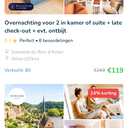
Overnachting voor 2 in kamer of suite + late
check-out + evt. ontbijt
9.4
Perfect
• 8 beoordelingen
Domaine du Bois d'Arlon
Arlon (37km)
€119
Verkocht: 80
€269
24% korting