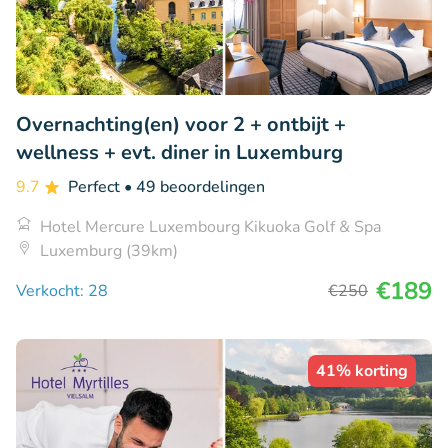
Overnachting(en) voor 2 + ontbijt +
wellness + evt. diner in Luxemburg
9.7
Perfect
• 49 beoordelingen
Hotel Mercure Luxembourg Kikuoka Golf & Spa
Luxemburg (39km)
€189
Verkocht: 28
€250
41% korting