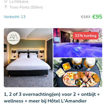
La Métairie
Trois-Ponts (50km)
€95
Verkocht: 13
€183
32% korting
1, 2 of 3 overnachting(en) voor 2 + ontbijt +
wellness + meer bij Hôtel L'Amandier