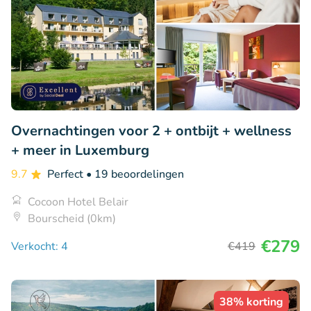
Overnachtingen voor 2 + ontbijt + wellness
+ meer in Luxemburg
9.7
Perfect
• 19 beoordelingen
Cocoon Hotel Belair
Bourscheid (0km)
€279
Verkocht: 4
€419
38% korting