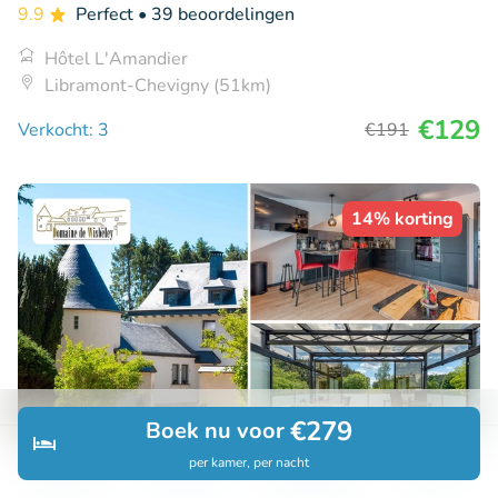
9.9
Perfect
• 39 beoordelingen
Hôtel L'Amandier
Libramont-Chevigny (51km)
€129
Verkocht: 3
€191
14% korting
€279
Boek nu voor
per kamer, per nacht
Ontdek
Zoeken
Boekingen
Menu
1 of 2 overnachtingen voor 2 tot 8 personen