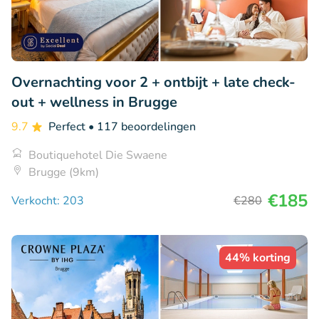
Overnachting voor 2 + ontbijt + late check-
out + wellness in Brugge
9.7
Perfect
• 117 beoordelingen
Boutiquehotel Die Swaene
Brugge (9km)
€185
Verkocht: 203
€280
44% korting