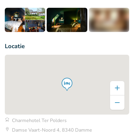
+3
Locatie
Charmehotel Ter Polders
Damse Vaart-Noord 4, 8340 Damme