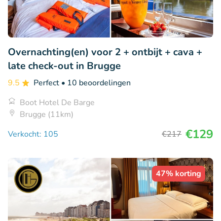
Overnachting(en) voor 2 + ontbijt + cava +
late check-out in Brugge
9.5
Perfect
• 10 beoordelingen
Boot Hotel De Barge
Brugge (11km)
€129
Verkocht: 105
€217
47% korting