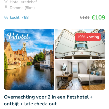
Hotel Vredehof
Damme (8km)
€109
Verkocht: 768
€181
19% korting
Overnachting voor 2 in een fietshotel +
ontbijt + late check-out