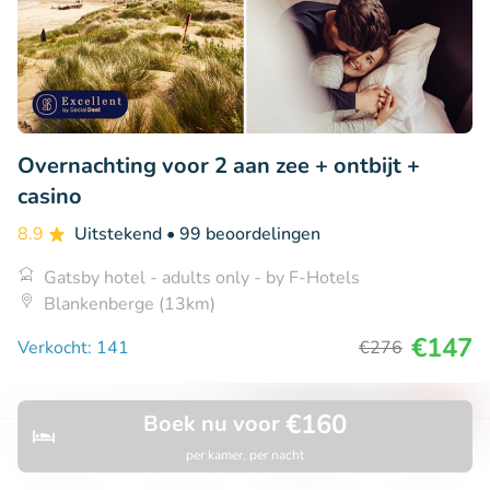
Overnachting voor 2 aan zee + ontbijt +
casino
8.9
Uitstekend
• 99 beoordelingen
Gatsby hotel - adults only - by F-Hotels
Blankenberge (13km)
€147
Verkocht: 141
€276
€160
Boek nu voor
49% korting
per kamer, per nacht
Ontdek
Zoeken
Boekingen
Menu