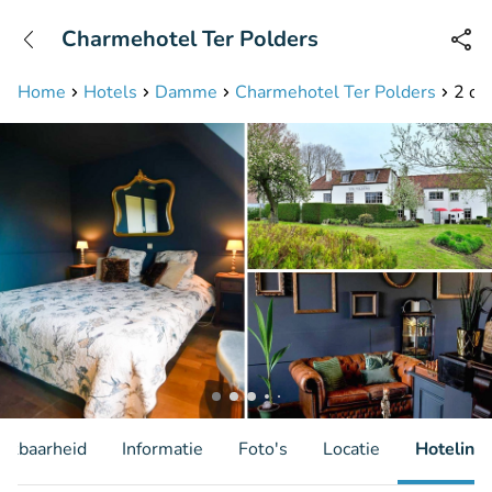
+31208087423
Charmehotel Ter Polders
Bereikbaar tot 23:00 uur
Home
Hotels
Damme
Charmehotel Ter Polders
2 ov
hikbaarheid
Informatie
Foto's
Locatie
Hotelinfo