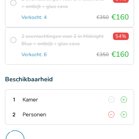
+ ontbijt + glas cava
€160
Verkocht: 4
€350
2 overnachtingen voor 2 in Midnight
54%
Blue + ontbijt + glas cava
€160
Verkocht: 6
€350
Beschikbaarheid
1
Kamer
2
Personen