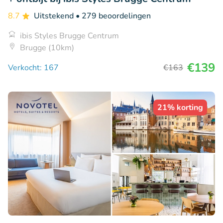
8.7
Uitstekend
• 279 beoordelingen
ibis Styles Brugge Centrum
Brugge (10km)
€139
Verkocht: 167
€163
21% korting