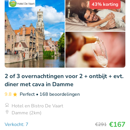
43% korting
2 of 3 overnachtingen voor 2 + ontbijt + evt.
diner met cava in Damme
9.8
Perfect
• 168 beoordelingen
Hotel en Bistro De Vaart
Damme (2km)
€167
Verkocht: 7
€291