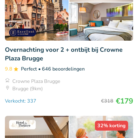
Overnachting voor 2 + ontbijt bij Crowne
Plaza Brugge
9.8
Perfect
• 646 beoordelingen
Crowne Plaza Brugge
Brugge (9km)
€179
Verkocht: 337
€318
32% korting