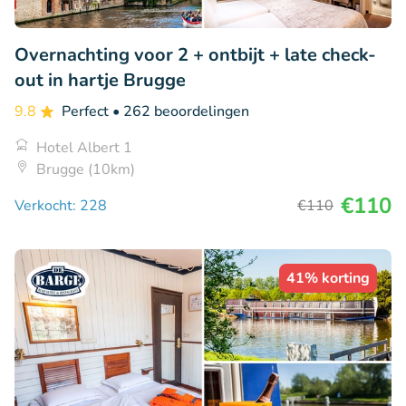
Overnachting voor 2 + ontbijt + late check-
out in hartje Brugge
9.8
Perfect
• 262 beoordelingen
Hotel Albert 1
Brugge (10km)
€110
Verkocht: 228
€110
41% korting