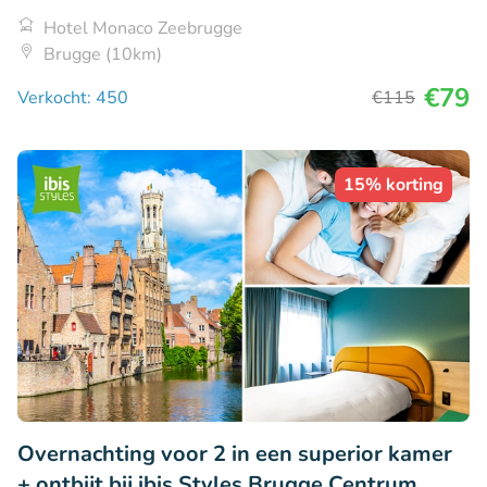
Hotel Monaco Zeebrugge
Brugge (10km)
€79
Verkocht: 450
€115
15% korting
Overnachting voor 2 in een superior kamer
+ ontbijt bij ibis Styles Brugge Centrum