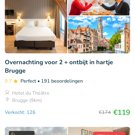
Overnachting voor 2 + ontbijt in hartje
Brugge
9.7
Perfect
• 191 beoordelingen
Hotel du Théâtre
Brugge (9km)
€119
Verkocht: 126
€174