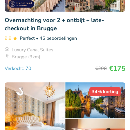
Overnachting voor 2 + ontbijt + late-
checkout in Brugge
9.9
Perfect
• 46 beoordelingen
Luxury Canal Suites
Brugge (9km)
€175
Verkocht: 70
€208
34% korting