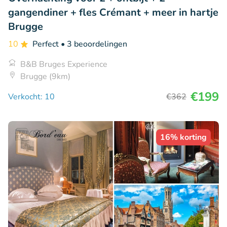
gangendiner + fles Crémant + meer in hartje
Brugge
10
Perfect
• 3 beoordelingen
B&B Bruges Experience
Brugge (9km)
€199
Verkocht: 10
€362
16% korting