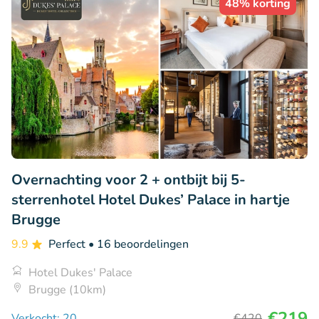
48% korting
Overnachting voor 2 + ontbijt bij 5-
sterrenhotel Hotel Dukes’ Palace in hartje
Brugge
9.9
Perfect
• 16 beoordelingen
Hotel Dukes' Palace
Brugge (10km)
€219
Verkocht: 20
€420