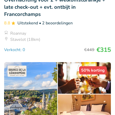
late check-out + evt. ontbijt in
Francorchamps
8.8
Uitstekend
• 2 beoordelingen
Roannay
Stavelot (18km)
€315
Verkocht: 0
€449
50% korting