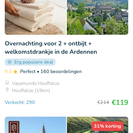
Overnachting voor 2 + ontbijt +
welkomstdrankje in de Ardennen
Erg populaire deal
9.1
Perfect
• 160 beoordelingen
Vayamundo Houffalize
Houffalize (19km)
€119
Verkocht: 290
€214
31% korting