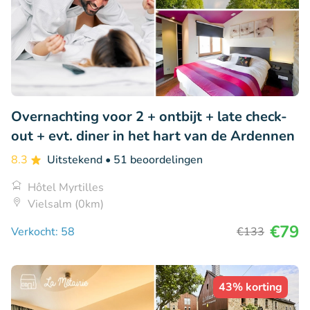
Overnachting voor 2 + ontbijt + late check-
out + evt. diner in het hart van de Ardennen
8.3
Uitstekend
• 51 beoordelingen
Hôtel Myrtilles
Vielsalm (0km)
€79
Verkocht: 58
€133
43% korting