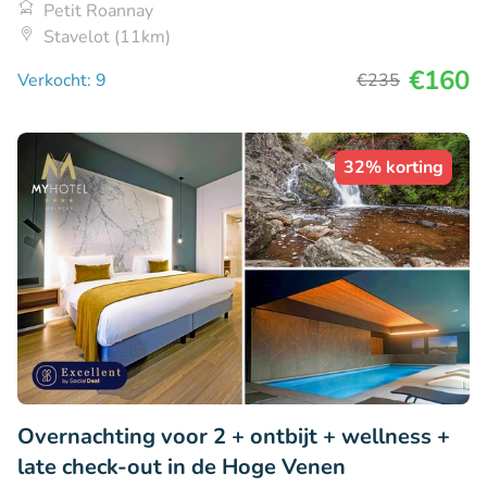
Petit Roannay
Stavelot (11km)
€160
Verkocht: 9
€235
32% korting
Overnachting voor 2 + ontbijt + wellness +
late check-out in de Hoge Venen