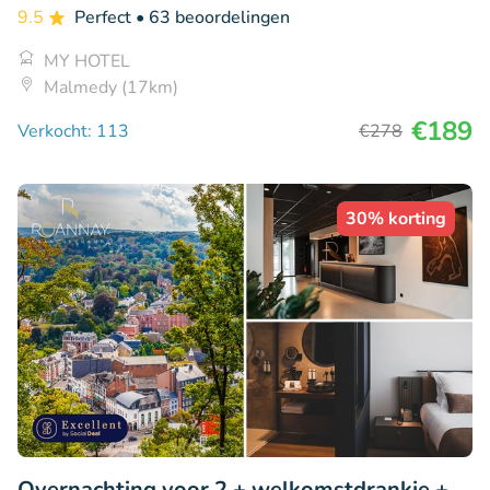
9.5
Perfect
• 63 beoordelingen
MY HOTEL
Malmedy (17km)
€189
Verkocht: 113
€278
30% korting
Overnachting voor 2 + welkomstdrankje +