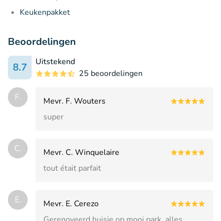
Keukenpakket
Beoordelingen
Uitstekend
8.7
25 beoordelingen
F.
Mevr. F. Wouters
super
C.
Mevr. C. Winquelaire
tout était parfait
E.
Mevr. E. Cerezo
Gerenoveerd huisje op mooi park, alles