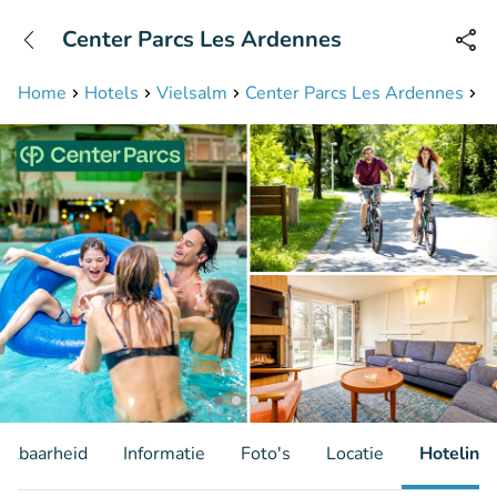
+31208087423
Center Parcs Les Ardennes
Bereikbaar tot 23:00 uur
Home
Hotels
Vielsalm
Center Parcs Les Ardennes
2
hikbaarheid
Informatie
Foto's
Locatie
Hotelinfo