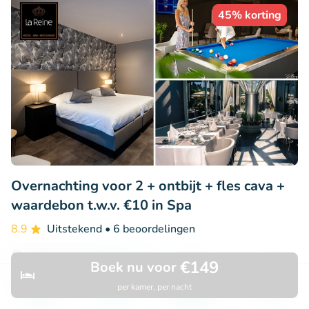
45% korting
Overnachting voor 2 + ontbijt + fles cava +
waardebon t.w.v. €10 in Spa
8.9
Uitstekend
• 6 beoordelingen
Hôtel La Reine
€149
Boek nu voor
Spa (22km)
per kamer, per nacht
Ontdek
Zoeken
Boekingen
Menu
€119
Verkocht: 36
€215