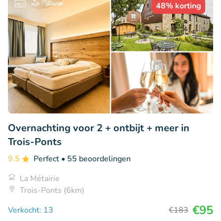
48% korting
Overnachting voor 2 + ontbijt + meer in
Trois-Ponts
9.5
Perfect
• 55 beoordelingen
La Métairie
Trois-Ponts (6km)
€95
Verkocht: 13
€183