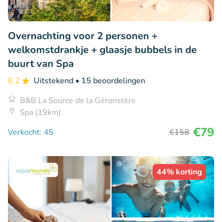
Overnachting voor 2 personen +
welkomstdrankje + glaasje bubbels in de
buurt van Spa
8.2
Uitstekend
• 15 beoordelingen
B&B La Source de la Géronstère
Spa (19km)
€79
Verkocht: 45
€158
44% korting