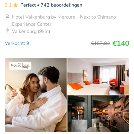
9.1
Perfect
• 742 beoordelingen
Hotel Valkenburg by Mercure - Next to Shimano
Experience Center
Valkenburg (9km)
€140
Verkocht: 9
€157
,82