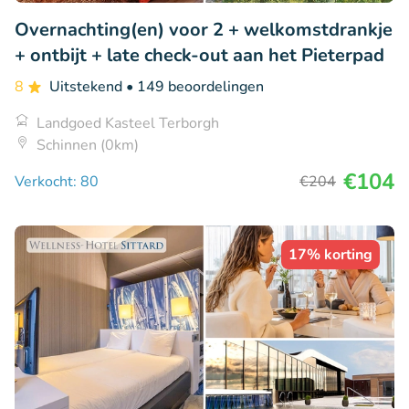
Overnachting(en) voor 2 + welkomstdrankje
+ ontbijt + late check-out aan het Pieterpad
8
Uitstekend
• 149 beoordelingen
Landgoed Kasteel Terborgh
Schinnen (0km)
€104
Verkocht: 80
€204
17% korting