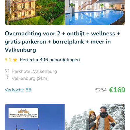
Overnachting voor 2 + ontbijt + wellness +
gratis parkeren + borrelplank + meer in
Valkenburg
9.1
Perfect
• 306 beoordelingen
Parkhotel Valkenburg
Valkenburg (9km)
€169
Verkocht: 55
€254