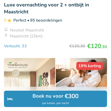
Luxe overnachting voor 2 + ontbijt in
Maastricht
9
Perfect
• 85 beoordelingen
Novotel Maastricht
Maastricht (15km)
€120
Verkocht: 33
€120
,30
,30
19% korting
€300
Boek nu voor
per kamer, per nacht
Ontdek
Zoeken
Boekingen
Menu