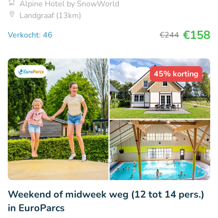
Alpine Hotel by SnowWorld
Landgraaf (13km)
€158
Verkocht: 46
€244
45% korting
Weekend of midweek weg (12 tot 14 pers.)
in EuroParcs