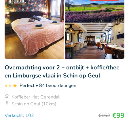
Overnachting voor 2 + ontbijt + koffie/thee
en Limburgse vlaai in Schin op Geul
9.8
Perfect
• 84 beoordelingen
Koffiebar Het Gerendal
Schin op Geul (10km)
€99
Verkocht: 102
€162