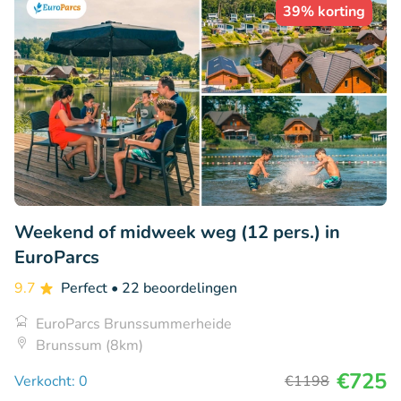
39% korting
Weekend of midweek weg (12 pers.) in
EuroParcs
9.7
Perfect
• 22 beoordelingen
EuroParcs Brunssummerheide
Brunssum (8km)
€725
Verkocht: 0
€1198