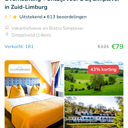
in Zuid-Limburg
8.7
Uitstekend
• 613 beoordelingen
Vakantiehoeve en Bistro Simplevei
Simpelveld (14km)
€79
Verkocht: 181
€121
43% korting