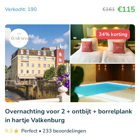
€115
Verkocht: 190
€161
34% korting
Overnachting voor 2 + ontbijt + borrelplank
in hartje Valkenburg
9.3
Perfect
• 233 beoordelingen