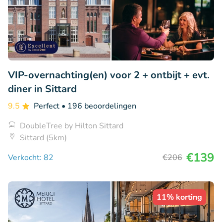
VIP-overnachting(en) voor 2 + ontbijt + evt.
diner in Sittard
9.5
Perfect
• 196 beoordelingen
DoubleTree by Hilton Sittard
Sittard (5km)
€139
Verkocht: 82
€206
11% korting