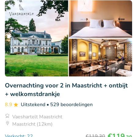
Overnachting voor 2 in Maastricht + ontbijt
+ welkomstdrankje
8.9
Uitstekend
• 529 beoordelingen
Vaeshartelt Maastricht
Maastricht (12km)
€119
Verkocht: 22
€119
,30