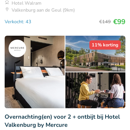
Hotel Walram
Valkenburg aan de Geul (9km)
€99
Verkocht: 43
€149
11% korting
Overnachting(en) voor 2 + ontbijt bij Hotel
Valkenburg by Mercure