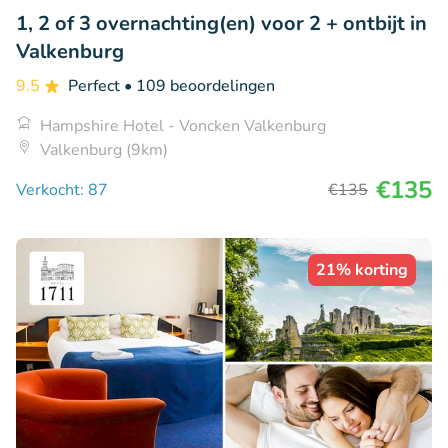
1, 2 of 3 overnachting(en) voor 2 + ontbijt in
Valkenburg
9.5
Perfect
• 109 beoordelingen
Hampshire Hotel - Voncken Valkenburg
Valkenburg (9km)
€135
Verkocht: 87
€135
21% korting