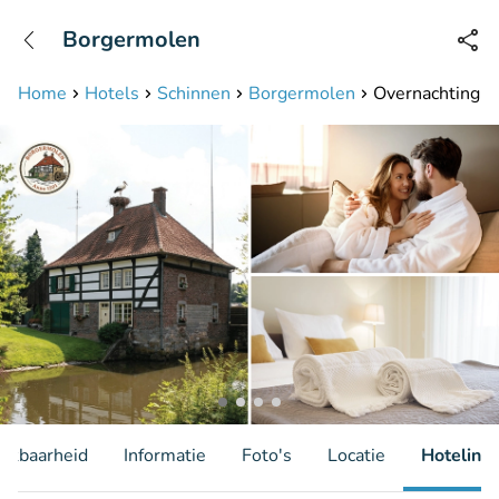
+31208087423
Borgermolen
Bereikbaar tot 23:00 uur
Home
Hotels
Schinnen
Borgermolen
Overnachting v
hikbaarheid
Informatie
Foto's
Locatie
Hotelinfo