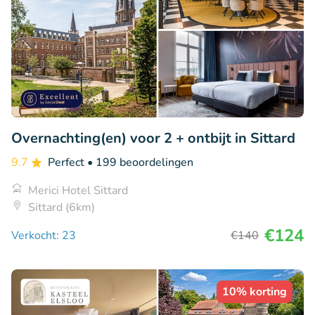
Overnachting(en) voor 2 + ontbijt in Sittard
9.7
Perfect
• 199 beoordelingen
Merici Hotel Sittard
Sittard (6km)
€124
Verkocht: 23
€140
10% korting