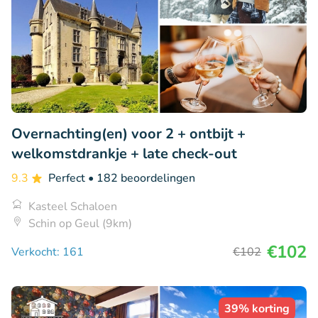
Overnachting(en) voor 2 + ontbijt +
welkomstdrankje + late check-out
9.3
Perfect
• 182 beoordelingen
Kasteel Schaloen
Schin op Geul (9km)
€102
Verkocht: 161
€102
39% korting