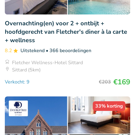
Overnachting(en) voor 2 + ontbijt +
hoofdgerecht van Fletcher's diner à la carte
+ wellness
8.2
Uitstekend
• 366 beoordelingen
Fletcher Wellness-Hotel Sittard
Sittard (5km)
€169
Verkocht: 9
€203
33% korting