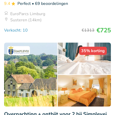
9.4
Perfect
• 69 beoordelingen
EuroParcs Limburg
Susteren (14km)
€725
Verkocht: 10
€1313
35% korting
Overnachting + ontbijt voor 2 bij Simplevei