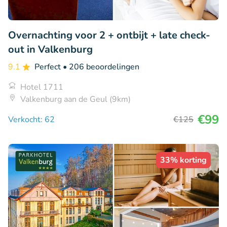
Overnachting voor 2 + ontbijt + late check-
out in Valkenburg
9.1
Perfect
• 206 beoordelingen
Hotel 1711
Valkenburg aan de Geul (9km)
€99
Verkocht: 62
€125
33% korting