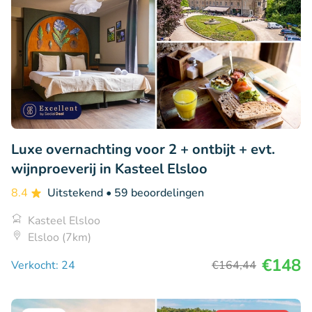
Luxe overnachting voor 2 + ontbijt + evt.
wijnproeverij in Kasteel Elsloo
8.4
Uitstekend
• 59 beoordelingen
Kasteel Elsloo
Elsloo (7km)
€148
Verkocht: 24
€164
,44